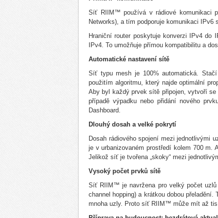
Síť RIIM™ používá v rádiové komunikaci 
Networks), a tím podporuje komunikaci IPv6 
Hraniční router poskytuje konverzi IPv4 do I
IPv4. To umožňuje přímou kompatibilitu a dos
Automatické nastavení sítě
Síť typu mesh je 100% automatická. Stačí 
použitím algoritmu, který najde optimální pro
Aby byl každý prvek sítě připojen, vytvoří se
případě výpadku nebo přidání nového prvku
Dashboard.
Dlouhý dosah a velké pokrytí
Dosah rádiového spojení mezi jednotlivými 
je v urbanizovaném prostředí kolem 700 m. A
Jelikož síť je tvořena „skoky“ mezi jednotlivým
Vysoký počet prvků sítě
Síť RIIM™ je navržena pro velký počet uzl
channel hopping) a krátkou dobou přeladění. T
mnoha uzly. Proto síť RIIM™ může mít až tis
Příprava na budoucnost: bezdrátová aktuali