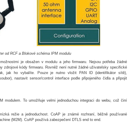
uter od RCF a Blokové schéma IPM modulu
 možnostmi je obsažen v modulu a jeho firmwaru. Nejsou potřeba žádné
něny zdrojové kódy firmwaru. Rovněž není nutné žádné uživatelsky specifické
k, jak ho vybalíte. Pouze je nutno vložit PAN ID (identifikátor sítě),
ubor), nastavit sensor/control interface podle připojeného čidla a připojit
M modulem. To umožňuje velmi jednoduchou integraci do webu, což činí
 nízká režie a jednoduchost. CoAP je známé rozhraní, běžně používané
-Machine (M2M). CoAP používá zabezpečení DTLS end to end.