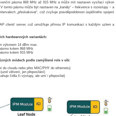
ekvenční pásma 868 MHz až 915 MHz a může mít nastaven vysílací výkon
m“. V tomto pásmu může být nastaven na „kanály“ – frekvence s rozestupy − a
intervalech „přeskakovat“, což zvyšuje pravděpodobnost úspěšného spojení
oAP client/ server, což umožňuje přímou IP komunikaci s každým uzlem a
ých hardwarových variantách:
ým výkonem 14 dBm max.
pásmo kolem 868 MHz
pásmo kolem 915 MHz
ůzných módech podle zamýšlené role v síti:
raní do cloudu nebo přes MAC/PHY do ethernetu)
(uzel větvení, jen přeposílání)
sahuje čidla či výstupy, ale umí i přeposílat)