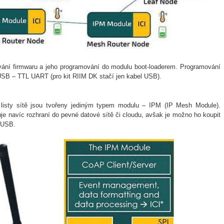
ování firmwaru a jeho programování do modulu boot-loaderem. Programování
SB – TTL UART (pro kit RIIM DK stačí jen kabel USB).
− listy sítě jsou tvořeny jediným typem modulu – IPM (IP Mesh Module).
ebuje navíc rozhraní do pevné datové sítě či cloudu, avšak je možno ho koupit
a USB.