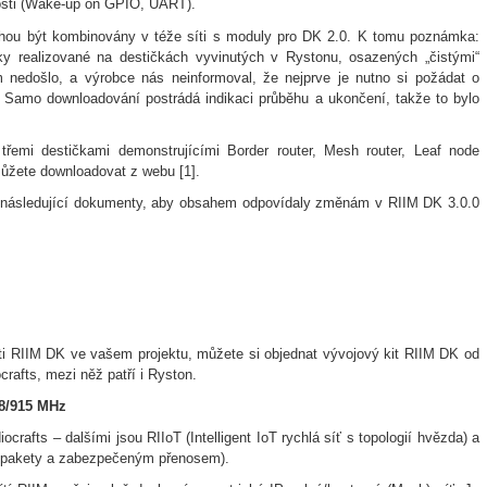
osti (Wake-up on GPIO, UART).
ou být kombinovány v téže síti s moduly pro DK 2.0. K tomu poznámka:
ky realizované na destičkách vyvinutých v Rystonu, osazených „čistými“
 nedošlo, a výrobce nás neinformoval, že nejprve je nutno si požádat o
 Samo downloadování postrádá indikaci průběhu a ukončení, takže to bylo
třemi destičkami demonstrujícími Border router, Mesh router, Leaf node
ůžete downloadovat z webu [1].
y následující dokumenty, aby obsahem odpovídaly změnám v RIIM DK 3.0.0
sti RIIM DK ve vašem projektu, můžete si objednat vývojový kit RIIM DK od
crafts, mezi něž patří i Ryston.
68/915 MHz
iocrafts – dalšími jsou RIIoT (Intelligent IoT rychlá síť s topologií hvězda) a
bpakety a zabezpečeným přenosem).