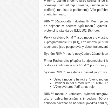
V tomto článku chceme blíže seznámit se sít
pomalejší než síť typu hvězda, umožňuje vš
periferií), tak listu (s periferiemi). Vše po
v jeho firmwaru.
RIIM™ (Radiocrafts Industrial IP Mesh) je v
co nejmenším počtem typů modulů vytvořit 
protokol je standardu IEEE802.15.4 g/e.
Prvky systému RIIM™ jsou moduly s vlastnost
C-programmable I/O (ICI), což umožňuje přímo
a dokonce jsou podporovány decentralizované
Systém RIIM™ navíc nevyžaduje žádné licence 
Firma Radiocrafts přispěla ke zjednodušení k
budoucí konfigurace sítě RIIM™ použit nový 
Systém RIIM™ se skládá z následujících součá
Uzlový modul s funkcí síťového route
Hraniční router s modulem RC1882(H
Vývojové prostředí a nástroje
RIIM™ modul je kompletní hybridní integrov
g/e, s rozhraním antény s impedancí 50 ohm
schopen navázat se na téměř jakýkoli senzor,