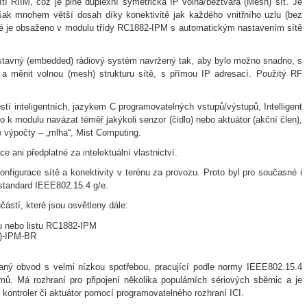
í RIIM, což je plně duplexní symetrická IP volná/beztvará (Mesh) síť. Je
ak mnohem větší dosah díky konektivitě jak každého vnitřního uzlu (bez
třebné je obsaženo v modulu třídy RC1882-IPM s automatickým nastavením sítě
estavný (embedded) rádiový systém navržený tak, aby bylo možno snadno, s
a měnit volnou (mesh) strukturu sítě, s přímou IP adresací. Použitý RF
í inteligentních, jazykem C programovatelných vstupů/výstupů, Intelligent
 k modulu navázat téměř jakýkoli senzor (čidlo) nebo aktuátor (akční člen),
 výpočty – „mlha“, Mist Computing.
ani předplatné za intelektuální vlastnictví.
onfigurace sítě a konektivity v terénu za provozu. Proto byl pro současné i
standard IEEE802.15.4 g/e.
stí, které jsou osvětleny dále:
ru nebo listu RC1882-IPM
P)-IPM-BR
aný obvod s velmi nízkou spotřebou, pracující podle normy IEEE802.15.4
ů. Má rozhraní pro připojení několika populárních sériových sběrnic a je
 kontroler či aktuátor pomocí programovatelného rozhraní ICI.