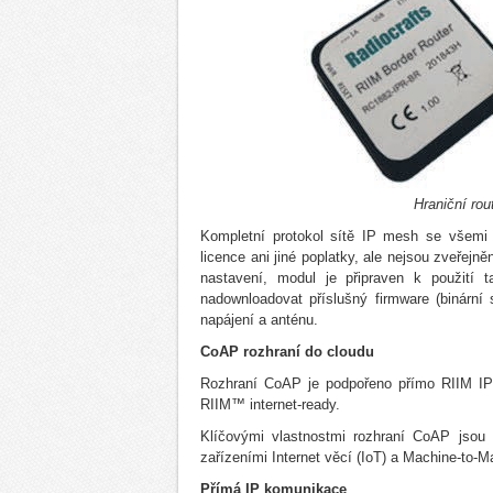
Hraniční ro
Kompletní protokol sítě IP mesh se všemi
licence ani jiné poplatky, ale nejsou zveřej
nastavení, modul je připraven k použití ta
nadownloadovat příslušný firmware (binární so
napájení a anténu.
CoAP rozhraní do cloudu
Rozhraní CoAP je podpořeno přímo RIIM IP
RIIM™ internet-ready.
Klíčovými vlastnostmi rozhraní CoAP jsou
zařízeními Internet věcí (IoT) a Machine-to
Přímá IP komunikace