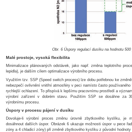
Obr. 6 Úspory regulací dusíku na hodnotu 50
Malé prostoje, vysoká flexibilita
Minimalizace plánovaných odstávek, jako např. změna teplotního proce
lepidla), je dalším cílem optimalizace výrobního procesu.
Využitím tzv. SSP (Speed switch process) lze dobu potřebnou ke změně 
nebezpečí ovlivnění vnitřní atmosféry v peci namísto často používaného
rychlejší ochlazení. To přispívá k lepšímu pracovnímu prostředí a význ
výrobní zařízení v dobrém stavu. Použitím SSP se dosáhne za 30 
výrobnímu procesu.
Úspory v procesu pájení v dusíku
Dovoluje-li výrobní proces změnu úrovně zbytkového kyslíku, je m
dosáhnout dalších úspor. Obrázek 6 ukazuje možnosti úspor u pece řa
zóny a 4 chladicí zóny) při změně zbytkového kyslíku z původní hodnot