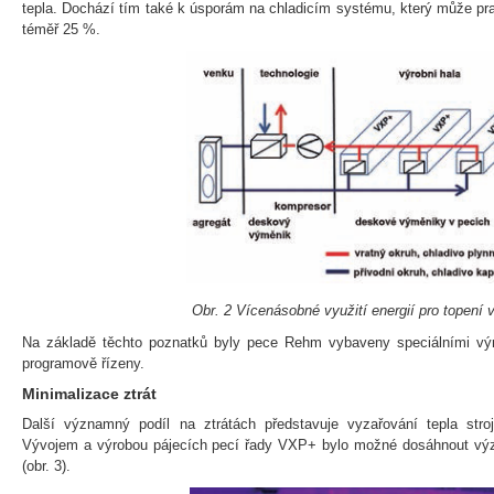
tepla. Dochází tím také k úsporám na chladicím systému, který může pr
téměř 25 %.
Obr. 2 Vícenásobné využití energií pro topení v
Na základě těchto poznatků byly pece Rehm vybaveny speciálními vým
programově řízeny.
Minimalizace ztrát
Další významný podíl na ztrátách představuje vyzařování tepla stro
Vývojem a výrobou pájecích pecí řady VXP+ bylo možné dosáhnout význ
(obr. 3).