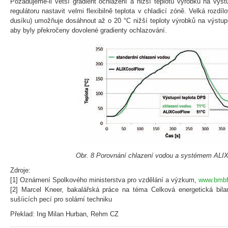
Požadujeme-li větší gradient ochlazení a nižší teplotu výrobků na výs
regulátoru nastavit velmi flexibilně teplota v chladicí zóně. Velká rozdí
dusíku) umožňuje dosáhnout až o 20 °C nižší teploty výrobků na výstupu
aby byly překročeny dovolené gradienty ochlazování.
Obr. 8 Porovnání chlazení vodou a systémem ALI
Zdroje:
[1] Oznámení Spolkového ministerstva pro vzdělání a výzkum,
www.bmbf
[2] Marcel Kneer, bakalářská práce na téma Celková energetická bilan
sušíicích pecí pro solární techniku
Překlad: Ing Milan Hurban, Rehm CZ