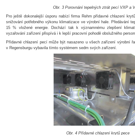
Obr. 3 Porovnání tepelných ztrát pecí VXP a
Pro ještě dokonalejší úsporu nabízí firma Rehm přídavné chlazení kry
snižování potřebného výkonu klimatizace ve výrobní hale. Předávání tep
15 % vložené energie. Dochází tak k významnému zlepšení klimat
vyzařování zařízení přispívá i k lepší pracovní pohodě obslužného person
Přídavné chlazení pecí může být nasazeno u všech zařízení výrobní řa
v Regensburgu vybavila tímto systémem sedm svých zařízení.
Obr. 4 Přídavné chlazení krytů pece