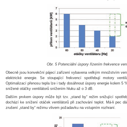
Obr. 5 Potenciální úspory řízením frekvence vent
Obecně jsou konvekční pájecí zařízení vybavena velkým množstvím ventil
elektrické energie. Se stoupající frekvencí spotřebují motory ventil
Optimalizací přenosu tepla lze i tady dosáhnout úspory energie kolem 5 %
snížené otáčky ventilátorů snížením hluku až o 3 dB.
Dalším prvkem úspory může být tzv. „stand by“ režim snižující spotře
dochází ke snížení otáček ventilátorů při zachování teplot. Má-li pec d
zrušení „stand by“ režimu vlivem požadavku na vstupním rozhraní.