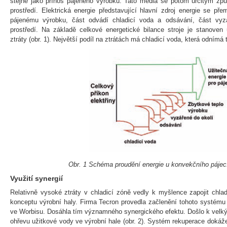
stejně jako přínos pájeného výrobku. Tato média se potom určitým způ
prostředí. Elektrická energie představující hlavní zdroj energie se př
pájenému výrobku, část odvádí chladicí voda a odsávání, část vyza
prostředí. Na základě celkové energetické bilance stroje je stanoven 
ztráty (obr. 1). Největší podíl na ztrátách má chladicí voda, která odním
Obr. 1 Schéma proudění energie u konvekčního pájecí
Využití synergií
Relativně vysoké ztráty v chladicí zóně vedly k myšlence zapojit chl
konceptu výrobní haly. Firma Tecron provedla začlenění tohoto systému
ve Worbisu. Dosáhla tím významného synergického efektu. Došlo k velk
ohřevu užitkové vody ve výrobní hale (obr. 2). Systém rekuperace dokáž