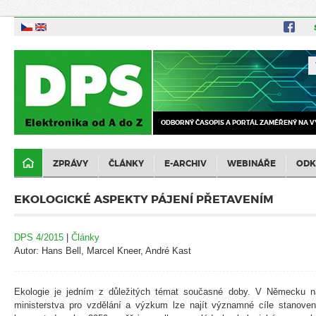
ODBORNÝ ČASOPIS A PORTÁL ZAMĚŘENÝ NA V
ZPRÁVY
ČLÁNKY
E-ARCHIV
WEBINÁŘE
ODK
EKOLOGICKÉ ASPEKTY PÁJENÍ PŘETAVENÍM
DPS 4/2015
|
Články
Autor: Hans Bell, Marcel Kneer, André Kast
Ekologie je jedním z důležitých témat současné doby. V Německu 
ministerstva pro vzdělání a výzkum lze najít významné cíle stanovené