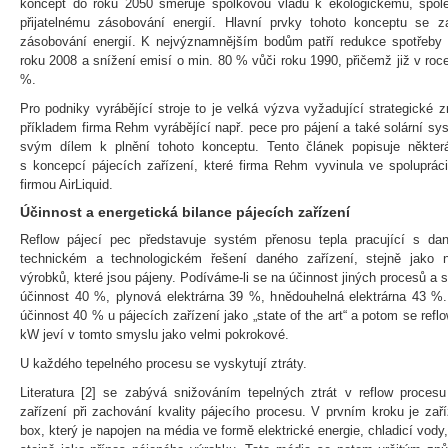
koncept do roku 2050 směřuje spolkovou vládu k ekologickému, spol
přijatelnému zásobování energií. Hlavní prvky tohoto konceptu se 
zásobování energií. K nejvýznamnějším bodům patří redukce spotřeby p
roku 2008 a snížení emisí o min. 80 % vůči roku 1990, přičemž již v roc
%.
Pro podniky vyrábějící stroje to je velká výzva vyžadující strategické 
příkladem firma Rehm vyrábějící např. pece pro pájení a také solární sys
svým dílem k plnění tohoto konceptu. Tento článek popisuje některá 
s koncepcí pájecích zařízení, které firma Rehm vyvinula ve spolupráci 
firmou AirLiquid.
Účinnost a energetická bilance pájecích zařízení
Reflow pájecí pec představuje systém přenosu tepla pracující s dan
technickém a technologickém řešení daného zařízení, stejně jako 
výrobků, které jsou pájeny. Podíváme-li se na účinnost jiných procesů a 
účinnost 40 %, plynová elektrárna 39 %, hnědouhelná elektrárna 43 %.
účinnost 40 % u pájecích zařízení jako „state of the art“ a potom se ref
kW jeví v tomto smyslu jako velmi pokrokové.
U každého tepelného procesu se vyskytují ztráty.
Literatura [2] se zabývá snižováním tepelných ztrát v reflow procesu
zařízení při zachování kvality pájecího procesu. V prvním kroku je zař
box, který je napojen na média ve formě elektrické energie, chladicí vod