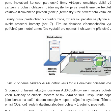
ppm. Inovativní koncept partnerské firmy AirLiquid umožňuje další vý
zařízení v oblasti chlazení. Jádro myšlenky je ve využití energie tekuté
vakuově izolovaného přívodu (princip „termosky“) lze přivést toto velmi 
Tekutý dusík předá chlad v chladicí zóně, změní skupenství na plynné a p
uvnitř procesní komory (obr. 7). Tím se dosáhne vícenásobného vyu
potřebné pro inertní atmosféru vystačí pro optimální chlazení v příslušné
Obr. 7 Schéma zařízení ALIXControlFlow Obr. 8 Porovnání chlazení v
S pomocí chlazení tekutým dusíkem ALIXCoolFlow není nadále potřeba 
vodu. Náklady na chladicí systém se tak výrazně sníží, resp. úplně odp
jako bonus na další úsporu energie v topení pájecího systému. Těmit
emisí CO2, což vede k dalšímu zlepšení ochrany životního prostředí.