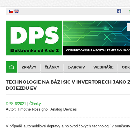
ODBORNÝ ČASOPIS A PORTÁL ZAMĚŘENÝ NA V
ZPRÁVY
ČLÁNKY
E-ARCHIV
WEBINÁŘE
ODK
TECHNOLOGIE NA BÁZI SIC V INVERTORECH JAKO 
DOJEZDU EV
DPS 6/2021
|
Články
Autor: Timothé Rossignol, Analog Devices
V případě automobilové dopravy a polovodičových technologií v součas