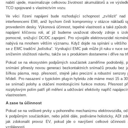
nabití ujede, maximalizuje celkovou životnost akumulátorů a ve výsled
TCO spojované s vlastnictvím vozu.
Ve věci řízení napájení bude rozhodující schopnost „zvítězit“ nad 
interferencemi EMI, aniž bychom činili kompromisy v otázce nákladů 
provedením desky. Výkonová účinnost, tepelné vlastnosti a také způsob p
napájení klíčovou roli, ať již budeme uvažovat obvody zdroje s iz
pomocné, snižující DC/DC zapojení. Pro vývojáře elektrovozidel nicmén
nabývá na mnohem větším významu. Když dojde na spínání u většího p
se z EMC tradiční „bolístka“. Vynikající EMC pak může jít ruku v ruce s
snížením složitosti návrhu, takže se s produktem dostaneme i dříve na tr
Pokud se na ekosystém podpůrných součástek zaměříme podrobněji, p
snímání přinesly novou generaci bezkontaktních snímačů proudu bez ja
šířkou pásma, resp. přesností, stejně jako precizní a robustní senzory
hřídelí. Pro nasazení v typickém plug-in hybridu zde máme mezi 15 a 30
se snímači polohy a otáčení monitorujícími funkce motoru. Přesnost př
rozptylovým polím patří při měření a udržování efektivity napříč napáj
vlastnostem.
A zase ta účinnost
Pokud se na veškeré prvky u pohonného mechanizmu elektrovozidla, od ba
k podpůrným součástkám, nebo ještě dále, podíváme holisticky, ADI zde 
jak zdokonalit provoz EV, pokud jde o navýšení celkové účinnosti 
vzdálenosti.