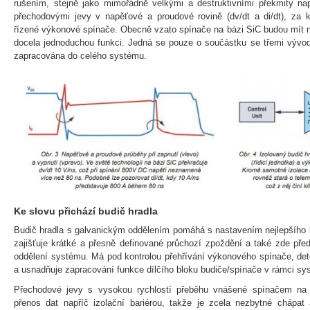
rušením, stejně jako mimořádně velkými a destruktivními překmity nap
přechodovými jevy v napěťové a proudové rovině (dv/dt a di/dt), za 
řízené výkonové spínače. Obecně vzato spínače na bázi SiC budou mít na
docela jednoduchou funkci. Jedná se pouze o součástku se třemi vývod
zapracována do celého systému.
Ke slovu přichází budič hradla
Budič hradla s galvanickým oddělením pomáhá s nastavením nejlepšího bo
zajišťuje krátké a přesně definované průchozí zpoždění a také zde př
oddělení systému. Má pod kontrolou přehřívání výkonového spínače, dete
a usnadňuje zapracování funkce dílčího bloku budiče/spínače v rámci s
Přechodové jevy s vysokou rychlostí přeběhu vnášené spínačem na
přenos dat napříč izolační bariérou, takže je zcela nezbytné chápat