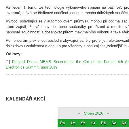
Vzhledem k tomu, že technologie výkonového spínání na bázi SiC pro
invertorů, stává se číslicové oddělení jednou z mnoha důležitých součástí
Výrobci pohybující se v automobilovém průmyslu mohou při optimalizaci EV
které zajistí, že všechny dostupné součástky pro řízení a monitorov
naprosté součinnosti a dosahovat přitom maximálního výkonu a také efekt
Pomohou tím překlenout poslední zbývající bariéry pro přijetí elektrovozide
dojezdovou vzdálenost a cenu, a pro všechny z nás zajistit „zelenější“ b
Odkazy:
[1]
Richard Dixon, MEMS Sensors for the Car of the Future. 4th A
Electronics Summit, únor 2019
KALENDÁŘ AKCÍ
«
Srpen 2026
»
Po
Út
St
Čt
Pá
So
Ne