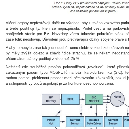
Vládní orgány nepřestávají tlačit na výrobce, aby u svého vozového par
a tvrdě postihují ty, kteří se nepřizpůsobí. Podél cest a na parkoviš
nabíjecích stanic pro EV. Navzdory všem takovým pokrokům však běž
zase tolik neoslovují. Důvodem jsou přetrvávající obavy spojené právě s
A aby to nebylo zase tak jednoduché, cenu elektrovozidel zde zároveň nav
by měly zvýšit dojezd a zbavit řidiče strachu, že se někam nedosta
přitom akumulátory podílejí z více než 25 %.
Naštěstí zde souběžně probíhá polovodičová „revoluce“, která přine
zakázaným pásem typu MOSFETů na bázi karbidu křemíku (SiC), ted
mohou pomoci překlenout propast mezi očekáváním zákazníků, pokud jd
a schopností výrobců uspokojit je za konkurenceschopnou cenu.