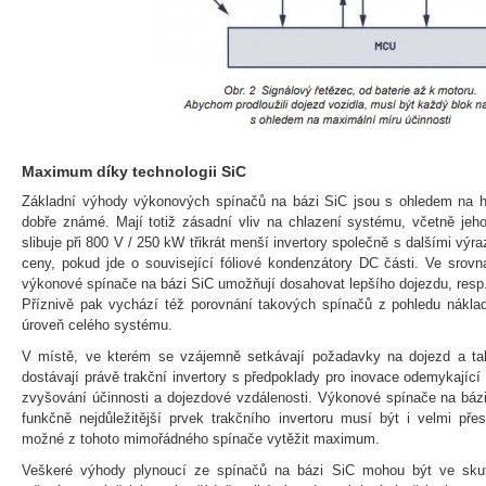
Maximum díky technologii SiC
Základní výhody výkonových spínačů na bázi SiC jsou s ohledem na h
dobře známé. Mají totiž zásadní vliv na chlazení systému, včetně jeho 
slibuje při 800 V / 250 kW třikrát menší invertory společně s dalšími výr
ceny, pokud jde o související fóliové kondenzátory DC části. Ve srovná
výkonové spínače na bázi SiC umožňují dosahovat lepšího dojezdu, resp.
Příznivě pak vychází též porovnání takových spínačů z pohledu nákla
úroveň celého systému.
V místě, ve kterém se vzájemně setkávají požadavky na dojezd a ta
dostávají právě trakční invertory s předpoklady pro inovace odemykající 
zvyšování účinnosti a dojezdové vzdálenosti. Výkonové spínače na bázi
funkčně nejdůležitější prvek trakčního invertoru musí být i velmi př
možné z tohoto mimořádného spínače vytěžit maximum.
Veškeré výhody plynoucí ze spínačů na bázi SiC mohou být ve sku