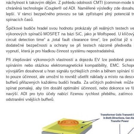
náchylnost k takovým dějům. Z pohledu odolnosti CMTI (common-mode tr
chráněná technologie iCoupler® od ADI. Naměřené výsledky zde dosahují
lepší. V rámci bezpečného provozu se tak zpřístupní plný potenciál tr
spínacích časů.
Špičkové budiče hradel svou hodnotu prokázaly při reálných testech ve
výkonových spínačů MOSFET na bázi SiC, jako je Wolfspeed. U klíčovýc
circuit detection time“ a „total fault clearance time“, lze počítat již
dodatečné bezpečnosti a ochrany se při testech názorně předvedla 
vypnutí, která je pro hladkou činnost systému nepostradatelná.
Při zlepšování výkonových vlastností a dojezdu EV lze podobně praco
spínáním nebo otázkou elektromagnetické kompatibility, EMC. Schop
vývojářům dosahovat u hran signálu rychlejších změn a během spínání tí
to pouze účinnost, ale umožní to rovněž ušetřit náklady a místo na des
bufferů přiřazených každému budiči hradla. Za určitých podmínek může
spínat pomaleji, aby tím dosáhl optimální účinnosti, nebo dokonce ve fáz
navýší. ADI pro tyto účely nabízí řízenou rychlost přeběhu, zatímco
odstranění vnějších bufferů.