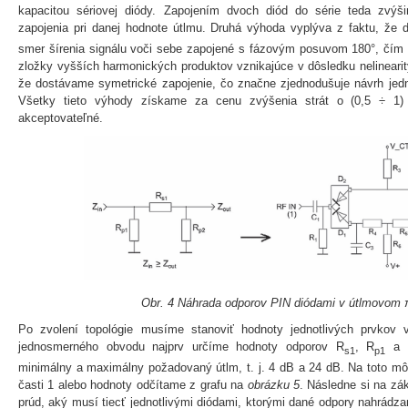
kapacitou sériovej diódy. Zapojením dvoch diód do série teda zvýš
zapojenia pri danej hodnote útlmu. Druhá výhoda vyplýva z faktu, že 
smer šírenia signálu voči sebe zapojené s fázovým posuvom 180°, čím 
zložky vyšších harmonických produktov vznikajúce v dôsledku nelinearit
že dostávame symetrické zapojenie, čo značne zjednodušuje návrh jed
Všetky tieto výhody získame za cenu zvýšenia strát o (0,5 ÷ 1
akceptovateľné.
Obr. 4 Náhrada odporov PIN diódami v útlmovom 
Po zvolení topológie musíme stanoviť hodnoty jednotlivých prvkov 
jednosmerného obvodu najprv určíme hodnoty odporov R
, R
a 
s1
p1
minimálny a maximálny požadovaný útlm, t. j. 4 dB a 24 dB. Na toto m
časti 1 alebo hodnoty odčítame z grafu na
obrázku 5
. Následne si na zá
prúd, aký musí tiecť jednotlivými diódami, ktorými dané odpory nahrádz