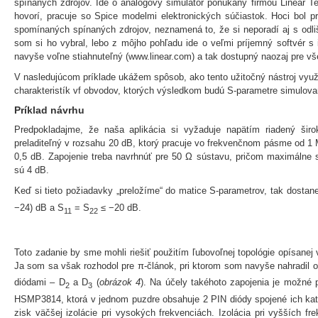
spínaných zdrojov. Ide o analógový simulátor ponúkaný firmou Linear T
hovorí, pracuje so Spice modelmi elektronických súčiastok. Hoci bol p
spomínaných spínaných zdrojov, neznamená to, že si neporadí aj s odli
som si ho vybral, lebo z môjho pohľadu ide o veľmi príjemný softvér s 
navyše voľne stiahnuteľný (www.linear.com) a tak dostupný naozaj pre vše
V nasledujúcom príklade ukážem spôsob, ako tento užitočný nástroj využ
charakteristík vf obvodov, ktorých výsledkom budú S-parametre simulov
Príklad návrhu
Predpokladajme, že naša aplikácia si vyžaduje napätím riadený šir
preladiteľný v rozsahu 20 dB, ktorý pracuje vo frekvenčnom pásme od 
0,5 dB. Zapojenie treba navrhnúť pre 50 Ω sústavu, pričom maximálne st
sú 4 dB.
Keď si tieto požiadavky „preložíme“ do matice S-parametrov, tak dosta
−24) dB a S
= S
≤ −20 dB.
11
22
Toto zadanie by sme mohli riešiť použitím ľubovoľnej topológie opísanej 
Ja som sa však rozhodol pre π-článok, pri ktorom som navyše nahradil 
diódami – D
a D
(
obrázok 4
). Na účely takéhoto zapojenia je možné
2
3
HSMP3814, ktorá v jednom puzdre obsahuje 2 PIN diódy spojené ich kat
zisk väčšej izolácie pri vysokých frekvenciách. Izolácia pri vyšších fr