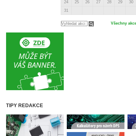
24
25
26
27
28
29
30
31
Všechny akc
TIPY REDAKCE