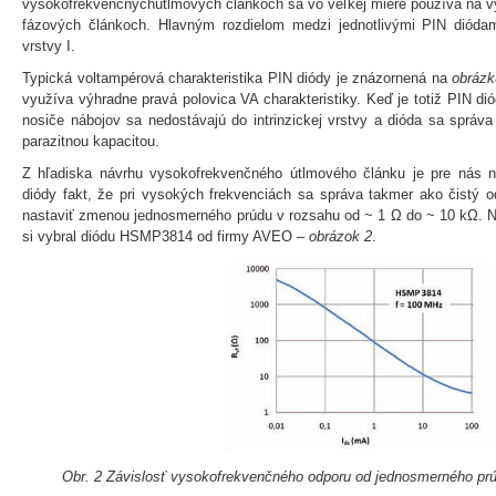
vysokofrekvenčnýchútlmových článkoch sa vo veľkej miere používa na v
fázových článkoch. Hlavným rozdielom medzi jednotlivými PIN diódami 
vrstvy I.
Typická voltampérová charakteristika PIN diódy je znázornená na
obrázk
využíva výhradne pravá polovica VA charakteristiky. Keď je totiž PIN di
nosiče nábojov sa nedostávajú do intrinzickej vrstvy a dióda sa sprá
parazitnou kapacitou.
Z hľadiska návrhu vysokofrekvenčného útlmového článku je pre nás na
diódy fakt, že pri vysokých frekvenciách sa správa takmer ako čistý 
nastaviť zmenou jednosmerného prúdu v rozsahu od ~ 1 Ω do ~ 10 kΩ. Na 
si vybral diódu HSMP3814 od firmy AVEO –
obrázok 2
.
Obr. 2 Závislosť vysokofrekvenčného odporu od jednosmerného p