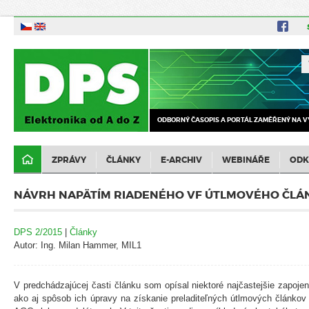
ODBORNÝ ČASOPIS A PORTÁL ZAMĚŘENÝ NA V
ZPRÁVY
ČLÁNKY
E-ARCHIV
WEBINÁŘE
ODK
NÁVRH NAPÄTÍM RIADENÉHO VF ÚTLMOVÉHO ČLÁNK
DPS 2/2015
|
Články
Autor: Ing. Milan Hammer, MIL1
V predchádzajúcej časti článku som opísal niektoré najčastejšie zapoje
ako aj spôsob ich úpravy na získanie preladiteľných útlmových článko