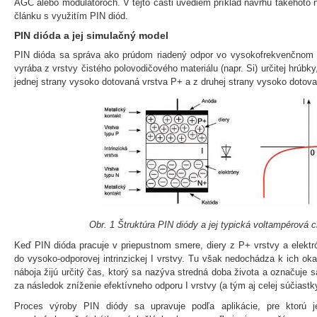
AGC alebo modulátoroch. V tejto časti uvediem príklad návrhu takéhoto 
článku s využitím PIN diód.
PIN dióda a jej simulačný model
PIN dióda sa správa ako prúdom riadený odpor vo vysokofrekvenčnom
vyrába z vrstvy čistého polovodičového materiálu (napr. Si) určitej hrúbky,
jednej strany vysoko dotovaná vrstva P+ a z druhej strany vysoko dotova
Obr. 1 Štruktúra PIN diódy a jej typická voltampérová c
Keď PIN dióda pracuje v priepustnom smere, diery z P+ vrstvy a elektr
do vysoko-odporovej intrinzickej I vrstvy. Tu však nedochádza k ich oka
náboja žijú určitý čas, ktorý sa nazýva stredná doba života a označuje
za následok zníženie efektívneho odporu I vrstvy (a tým aj celej súčiastk
Proces výroby PIN diódy sa upravuje podľa aplikácie, pre ktorú 