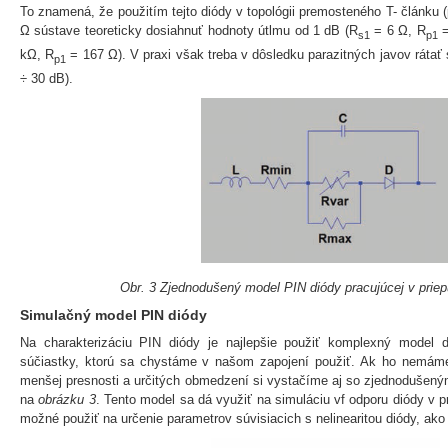
To znamená, že použitím tejto diódy v topológii premosteného T- článku (
Ω sústave teoreticky dosiahnuť hodnoty útlmu od 1 dB (R
= 6 Ω, R
=
s1
p1
kΩ, R
= 167 Ω). V praxi však treba v dôsledku parazitných javov rátať
p1
÷ 30 dB).
Obr. 3 Zjednodušený model PIN diódy pracujúcej v pri
Simulačný model PIN diódy
Na charakterizáciu PIN diódy je najlepšie použiť komplexný model 
súčiastky, ktorú sa chystáme v našom zapojení použiť. Ak ho nemáme
menšej presnosti a určitých obmedzení si vystačíme aj so zjednodušen
na
obrázku 3
. Tento model sa dá využiť na simuláciu vf odporu diódy v p
možné použiť na určenie parametrov súvisiacich s nelinearitou diódy, ako 