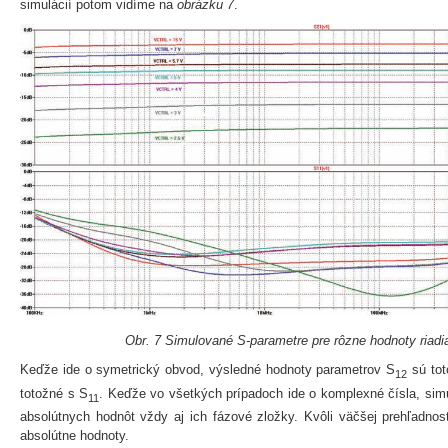
simulácií potom vidíme na
obrázku 7
.
Obr. 7 Simulované S-parametre pre rôzne hodnoty riadi
Keďže ide o symetrický obvod, výsledné hodnoty parametrov S
sú tot
12
totožné s S
. Keďže vo všetkých prípadoch ide o komplexné čísla, si
11
absolútnych hodnôt vždy aj ich fázové zložky. Kvôli väčšej prehľadnos
absolútne hodnoty.