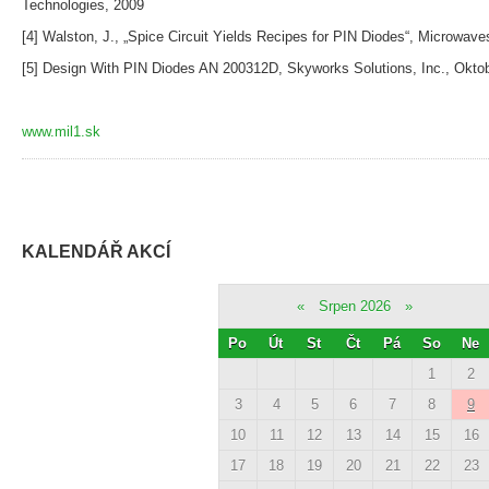
Technologies, 2009
[4] Walston, J., „Spice Circuit Yields Recipes for PIN Diodes“, Microwa
[5] Design With PIN Diodes AN 200312D, Skyworks Solutions, Inc., Okto
www.mil1.sk
KALENDÁŘ AKCÍ
«
Srpen 2026
»
Po
Út
St
Čt
Pá
So
Ne
1
2
3
4
5
6
7
8
9
10
11
12
13
14
15
16
17
18
19
20
21
22
23