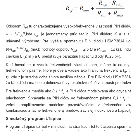
Odporom
R
tu charakterizujeme vysokofrekvenčné vlastnosti PIN diód
vf
s
= ~ K/I
,kde
I
je jednosmerný prúd tečúci PIN diódou;
K
a
s
s
dc
dc
udávané výrobcom. Pre vyššie spomenutú PIN diódu HSMP3814 ud
0.987
90/I
,
I
(mA); hodnoty odporov
R
= 2,5 Ω
a
R
= 12 kΩ
. Ind
dc
dc
min
max
cievkou L (2 nH) a C predstavuje parazitnú kapacitu diódy (0,25 pF).
Keď hovoríme o vysokofrekvenčných vlastnostiach, máme tu na mys
frekvenčnom pásme, ktoré je oveľa väčšie ako hraničná frekvencia f
, t
c
τ)
, kde
τ
je stredná doba života nosičov náboja. Pre PIN diódu HSMP381
že táto dióda má dobre definované vysokofrekvenčné vlastnosti pre frek
Pre frekvencie menšie ako
0,1 * f
je PIN dióda modelovaná ako obyčajn
c
priechodom. Správanie sa PIN diódy vo frekvenčnom pásme
0,1 * f
÷ 
c
veľmi komplikovaným modelom pozostávajúcim z frekvenčne záv
kombináciou značne frekvenčne aj prúdovo závislej indukčnosti a kapacit
Simulačný program LTspice
Program LTSpice už bol v minulosti na stránkach tohto časopisu spomína