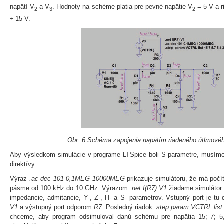
napätí V
a V
. Hodnoty na schéme platia pre pevné napätie V
= 5 V a r
2
3
2
÷ 15 V.
Obr. 6 Schéma zapojenia napätím riadeného útlmovéh
Aby výsledkom simulácie v programe LTSpice boli S-parametre, musíme
direktívy.
Výraz
.ac dec 101 0,1MEG 10000MEG
prikazuje simulátoru, že má poč
pásme od 100 kHz do 10 GHz. Výrazom
.net I(R7) V1
žiadame simulátor 
impedancie, admitancie, Y-, Z-, H- a S- parametrov. Vstupný port je tu
V1
a výstupný port odporom
R7
. Posledný riadok
.step param VCTRL list 
chceme, aby program odsimuloval danú schému pre napätia 15; 7; 5,