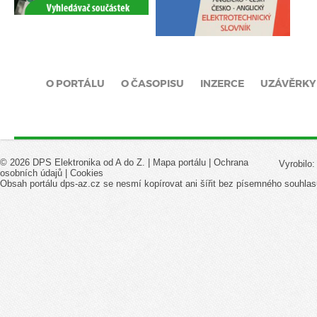
O PORTÁLU
O ČASOPISU
INZERCE
UZÁVĚRKY
© 2026 DPS Elektronika od A do Z. |
Mapa portálu
|
Ochrana
Vyrobilo
osobních údajů
|
Cookies
Obsah portálu dps-az.cz se nesmí kopírovat ani šířit bez písemného souhlas