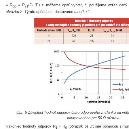
= R
= R
/2). Tu si môžeme opäť vybrať, či použijeme vzťah daný 
D3
s1
obrázku 2
. Týmto spôsobom dostávame
tabuľku 1
.
Obr. 5 Závislosť hodnôt odporov čisto odporového π-článku od veľ
navrhovaného pre 50 Ω sústavu
Nakoniec hodnoty odporov R
÷ R
(
obrázok 6
) určíme pomocou simul
1
6