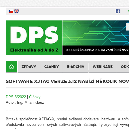
ODBORNÝ ČASOPIS A PORTÁL ZAMĚŘENÝ NA V
ZPRÁVY
ČLÁNKY
E-ARCHIV
WEBINÁŘE
ODK
SOFTWARE XJTAG VERZE 3.12 NABÍZÍ NĚKOLIK NO
DPS 3/2022
|
Články
Autor: Ing. Milan Klauz
Britská společnost XJTAG®, přední světový dodavatel hardwaru a sof
představila novou verzi svých softwarových nástrojů. Ty zrychlují vývo