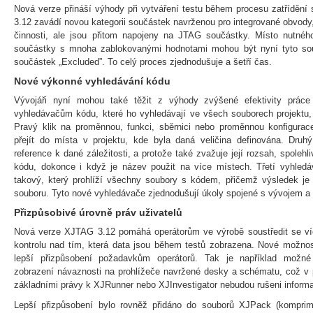
Nová verze přináší výhody při vytváření testu během procesu zatřídění
3.12 zavádí novou kategorii součástek navrženou pro integrované obvody
činnosti, ale jsou přitom napojeny na JTAG součástky. Místo nutnéh
součástky s mnoha zablokovanými hodnotami mohou být nyní tyto sou
součástek „Excluded”. To celý proces zjednodušuje a šetří čas.
Nové výkonné vyhledávání kódu
Vývojáři nyní mohou také těžit z výhody zvýšené efektivity prá
vyhledávačům kódu, které ho vyhledávají ve všech souborech projektu,
Pravý klik na proměnnou, funkci, sběrnici nebo proměnnou konfigura
přejít do místa v projektu, kde byla daná veličina definována. Dru
reference k dané záležitosti, a protože také zvažuje její rozsah, spoleh
kódu, dokonce i když je název použit na více místech. Třetí vyhledáv
takový, který prohlíží všechny soubory s kódem, přičemž výsledek je 
souboru. Tyto nové vyhledávače zjednodušují úkoly spojené s vývojem a 
Přizpůsobivé úrovně práv uživatelů
Nová verze XJTAG 3.12 pomáhá operátorům ve výrobě soustředit se více
kontrolu nad tím, která data jsou během testů zobrazena. Nové možnos
lepší přizpůsobení požadavkům operátorů. Tak je například možné
zobrazení návaznosti na prohlížeče navržené desky a schématu, což v 
základními právy k XJRunner nebo XJInvestigator nebudou rušeni informa
Lepší přizpůsobení bylo rovněž přidáno do souborů XJPack (komprim