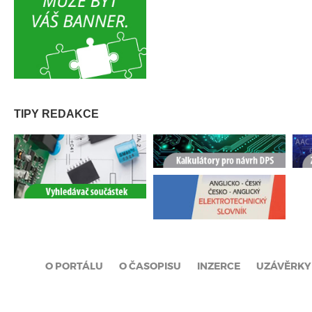
TIPY REDAKCE
O PORTÁLU
O ČASOPISU
INZERCE
UZÁVĚRKY