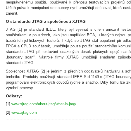
neoprávněnému použití, používané k přenosu testovacích projektů o
Určitá práva k manipulaci se soubory nyní umožňují definovat, která na
změnit.
O standardu JTAG a společnosti XJTAG
JTAG [1] je standard IEEE, který byl vyvinut s cílem umožnit test
součástkami v pouzdrech, jako jsou například BGA, u kterých nejsou p
tradičních jehličkových testerů. I když se JTAG stal populární při odl
FPGA a CPLD součástek, umožňuje pouze použití standardního komunika
standardu JTAG při testování osazených desek plošných spojů nast
„boundary scan“. Nástroje firmy XJTAG umožňují snadným způsob
standardu JTAG.
Společnost XJTAG [2] je jedním z předních dodavatelů hardwaru a so
techniku. Produkty používají standard IEEE Std.1149.x (JTAG boundary
programování elektronických obvodů rychle a snadno. Díky tomu lze zkrá
výrobní procesy.
Odkazy:
[1]
www.xjtag.com/about-jtag/what-is-jtag/
[2]
www.xjtag.com