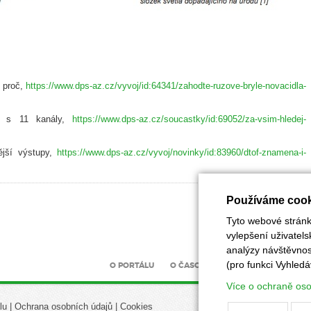
, proč,
https://www.dps-az.cz/vyvoj/id:64341/zahodte-ruzove-bryle-novacidla-
S s 11 kanály,
https://www.dps-az.cz/soucastky/id:69052/za-vsim-hledej-
ější výstupy,
https://www.dps-az.cz/vyvoj/novinky/id:83960/dtof-znamena-i-
Používáme cook
Tyto webové stránky
vylepšení uživatel
analýzy návštěvnost
(pro funkci Vyhledá
O PORTÁLU
O ČASOPISU
INZERCE
UZÁV
Více o ochraně os
lu
|
Ochrana osobních údajů
|
Cookies