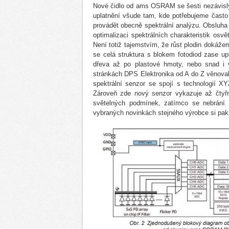
Nové čidlo od ams OSRAM se šesti nezávislý
uplatnění všude tam, kde potřebujeme často a
provádět obecně spektrální analýzu. Obsluha 
optimalizaci spektrálních charakteristik osv
Není totiž tajemstvím, že růst plodin dokáže
se celá struktura s blokem fotodiod zase upl
dřeva až po plastové hmoty, nebo snad i
stránkách DPS Elektronika od A do Z věnovali 
spektrální senzor se spojí s technologií 
Zároveň zde nový senzor vykazuje až čtyřn
světelných podmínek, zatímco se nebrání a
vybraných novinkách stejného výrobce si pak 