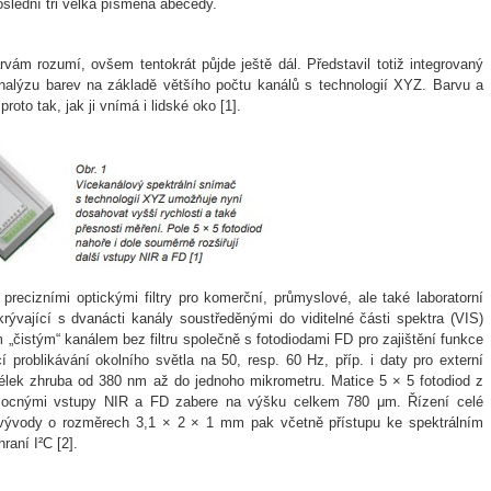
poslední tři velká písmena abecedy.
ám rozumí, ovšem tentokrát půjde ještě dál. Představil totiž integrovaný
analýzu barev na základě většího počtu kanálů s technologií XYZ. Barvu a
oto tak, jak ji vnímá i lidské oko [1].
recizními optickými filtry pro komerční, průmyslové, ale také laboratorní
krývající s dvanácti kanály soustředěnými do viditelné části spektra (VIS)
ím „čistým“ kanálem bez filtru společně s fotodiodami FD pro zajištění funkce
í problikávání okolního světla na 50, resp. 60 Hz, příp. i daty pro externí
délek zhruba od 380 nm až do jednoho mikrometru. Matice 5 × 5 fotodiod z
mocnými vstupy NIR a FD zabere na výšku celkem 780 μm. Řízení celé
ývody o rozměrech 3,1 × 2 × 1 mm pak včetně přístupu ke spektrálním
raní I²C [2].