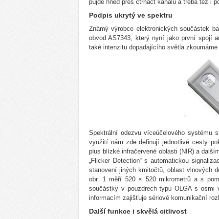
půjde hned přes čtrnáct kanálů a třeba též i 
Podpis ukrytý ve spektru
Známý výrobce elektronických součástek barv
obvod AS7343, který nyní jako první spojí 
také intenzitu dopadajícího světla zkoumáme pr
Spektrální odezvu víceúčelového systému s p
využití nám zde definují jednotlivé cesty po
plus blízké infračervené oblasti (NIR) a dalš
„Flicker Detection“ s automatickou signalizac
stanovení jiných kmitočtů, oblast vlnových 
obr. 1 měří 520 × 520 mikrometrů a s po
součástky v pouzdrech typu OLGA s osmi v
informacím zajišťuje sériové komunikační rozh
Další funkce i skvělá citlivost