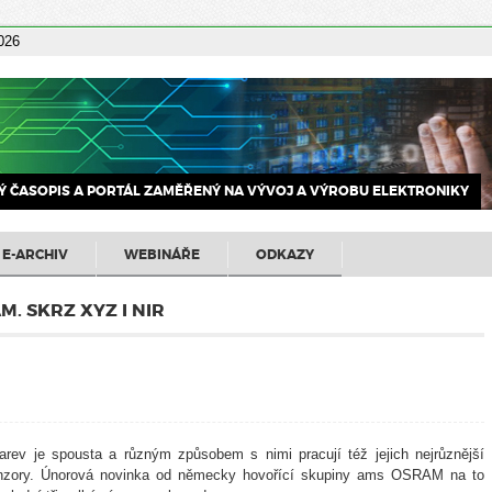
2026
 ČASOPIS A PORTÁL ZAMĚŘENÝ NA VÝVOJ A VÝROBU ELEKTRONIKY
E-ARCHIV
WEBINÁŘE
ODKAZY
. SKRZ XYZ I NIR
rev je spousta a různým způsobem s nimi pracují též jejich nejrůznější
í senzory. Únorová novinka od německy hovořící skupiny ams OSRAM na to