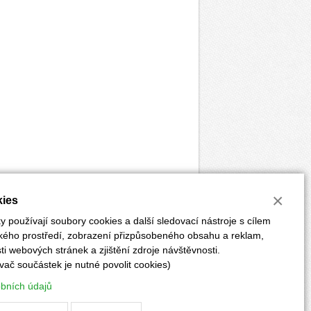
×
ies
 používají soubory cookies a další sledovací nástroje s cílem
ského prostředí, zobrazení přizpůsobeného obsahu a reklam,
i webových stránek a zjištění zdroje návštěvnosti.
vač součástek je nutné povolit cookies)
ĚRKY
POKYNY PRO AUTORY
PŘEDPLATNÉ
obních údajů
Vyrobilo:
CLIQUO
&
Binteractive