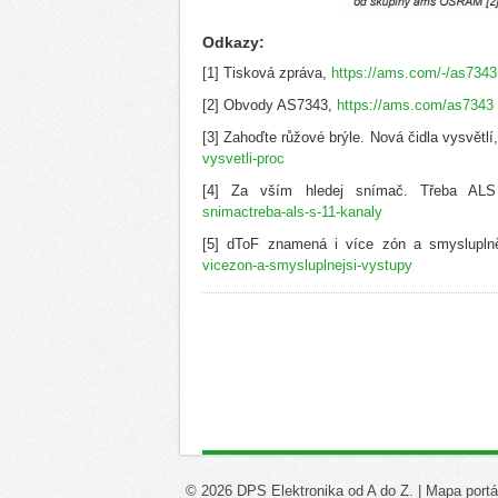
Odkazy:
[1] Tisková zpráva,
https://ams.com/-/as7343
[2] Obvody AS7343,
https://ams.com/as7343
[3] Zahoďte růžové brýle. Nová čidla vysvětlí
vysvetli-proc
[4] Za vším hledej snímač. Třeba AL
snimactreba-als-s-11-kanaly
[5] dToF znamená i více zón a smyslupln
vicezon-a-smysluplnejsi-vystupy
© 2026 DPS Elektronika od A do Z. |
Mapa portá