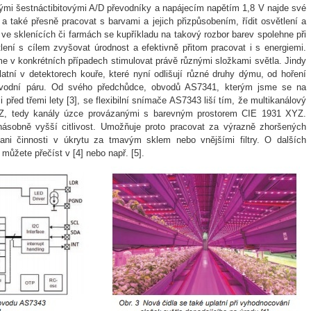
mi šestnáctibitovými A/D převodníky a napájecím napětím 1,8 V najde své
 také přesně pracovat s barvami a jejich přizpůsobením, řídit osvětlení a
ve sklenících či farmách se kupříkladu na takový rozbor barev spolehne při
ětlení s cílem zvyšovat úrodnost a efektivně přitom pracovat i s energiemi.
me v konkrétních případech stimulovat právě různými složkami světla. Jindy
atní v detektorech kouře, které nyní odlišují různé druhy dýmu, od hoření
 vodní páru. Od svého předchůdce, obvodů AS7341, kterým jsme se na
před třemi lety [3], se flexibilní snímače AS7343 liší tím, že multikanálový
XYZ, tedy kanály úzce provázanými s barevným prostorem CIE 1931 XYZ.
ásobně vyšší citlivost. Umožňuje proto pracovat za výrazně zhoršených
ni činnosti v úkrytu za tmavým sklem nebo vnějšími filtry. O dalších
můžete přečíst v [4] nebo např. [5].