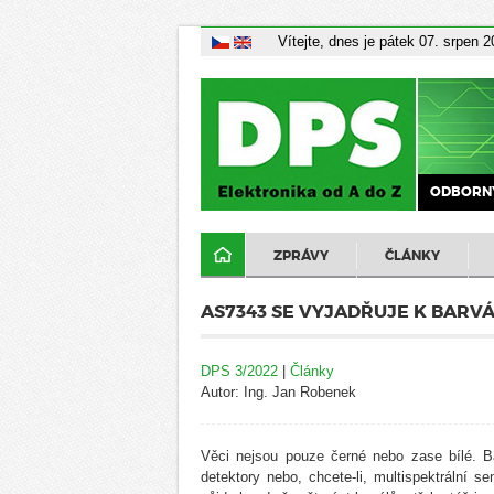
Vítejte, dnes je pátek 07. srpen 
ODBORNÝ
ZPRÁVY
ČLÁNKY
AS7343 SE VYJADŘUJE K BARVÁM
DPS 3/2022
|
Články
Autor: Ing. Jan Robenek
Věci nejsou pouze černé nebo zase bílé. Ba
detektory nebo, chcete-li, multispektráln