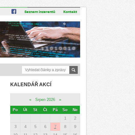
Seznam inzerentů
Kontakt
KALENDÁŘ AKCÍ
«
Srpen 2026
»
Po
Út
St
Čt
Pá
So
Ne
1
2
3
4
5
6
7
8
9