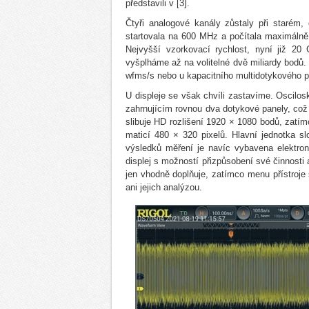
představili v [3].
Čtyři analogové kanály zůstaly při starém,
startovala na 600 MHz a počítala maximálně
Nejvyšší vzorkovací rychlost, nyní již 20
vyšplháme až na volitelné dvě miliardy bodů
wfms/s nebo u kapacitního multidotykového pa
U displeje se však chvíli zastavíme. Oscilosk
zahrnujícím rovnou dva dotykové panely, což 
slibuje HD rozlišení 1920 × 1080 bodů, zatím
maticí 480 × 320 pixelů. Hlavní jednotka slo
výsledků měření je navíc vybavena elektron
displej s možností přizpůsobení své činnosti 
jen vhodně doplňuje, zatímco menu přístroje
ani jejich analýzou.