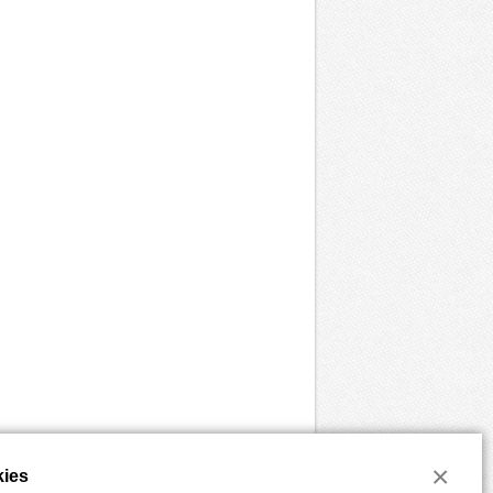
×
ies