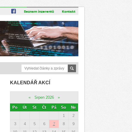
Seznam inzerentů
Kontakt
KALENDÁŘ AKCÍ
«
Srpen 2026
»
Po
Út
St
Čt
Pá
So
Ne
1
2
3
4
5
6
7
8
9