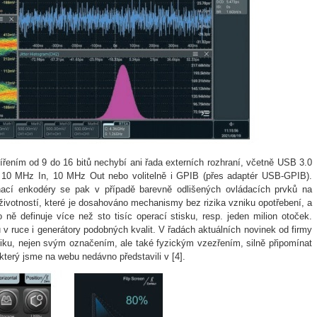
řením od 9 do 16 bitů nechybí ani řada externích rozhraní, včetně USB 3.0
10 MHz In, 10 MHz Out nebo volitelně i GPIB (přes adaptér USB-GPIB).
nací enkodéry se pak v případě barevně odlišených ovládacích prvků na
ivotností, které je dosahováno mechanismy bez rizika vzniku opotřebení, a
o ně definuje více než sto tisíc operací stisku, resp. jeden milion otoček.
 ruce i generátory podobných kvalit. V řadách aktuálních novinek od firmy
iku, nejen svým označením, ale také fyzickým vzezřením, silně připomínat
terý jsme na webu nedávno představili v [4].