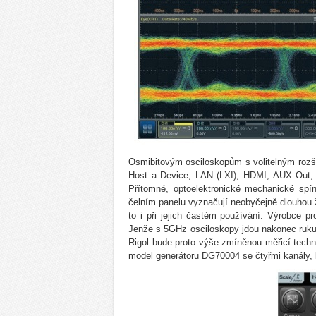
Osmibitovým osciloskopům s volitelným rozší
Host a Device, LAN (LXI), HDMI, AUX Out, 
Přítomné, optoelektronické mechanické spí
čelním panelu vyznačují neobyčejně dlouhou ž
to i při jejich častém používání. Výrobce pr
Jenže s 5GHz osciloskopy jdou nakonec ruku v
Rigol bude proto výše zmíněnou měřicí techn
model generátoru DG70004 se čtyřmi kanály, k