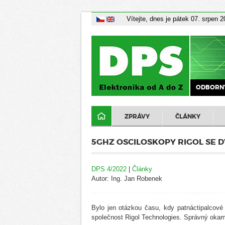
Vítejte, dnes je pátek 07. srpen 
ODBORNÝ
ZPRÁVY
ČLÁNKY
5GHZ OSCILOSKOPY RIGOL SE D
DPS 4/2022
|
Články
Autor: Ing. Jan Robenek
Bylo jen otázkou času, kdy patnáctipalcové 
společnost Rigol Technologies. Správný okamž