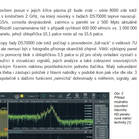
 ovšem posun v jejich šířce pásma již bude znát – série 8000 zde totiž
 s kmitočtem 2 GHz, na který novinky v řadách DS70000 teprve navazují.
 GS/s, vzrostla dvojnásobně, zatímco u paměti se z 500 Mpts aktuálně
. Rozdíl zaznamenáme též v případě rychlostí 600 000 wfms/s vs. 1 000 000
nelu, jehož úhlopříčka 10,1 palce roste až na 15,6 palce.
opy řady DS70000 zde totiž počítají s provedením „full-rack“ o velikosti 7U
ale nemusí být z fotografie přístroje okamžitě zřejmé. Větší výklopný panel
co pomocný blok s úhlopříčkou 3,5 palce si již pro účely ovládání vystačí s
užící k vizualizaci signálů, jejich analýze a také zobrazení souvisejících
ickým řízením náklonu prostřednictvím jednoho tlačítka. Malý sekundární
a třeba i zástupci položek z hlavní nabídky v podobě ikon pak vše dle obr. 3
 společně s dalšími funkcemi „nemíchá“ dohromady s měřením, signály, ale