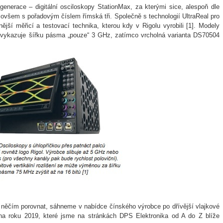
generace – digitální osciloskopy StationMax, za kterými sice, alespoň dle
í ovšem s pořadovým číslem římská tři. Společně s technologií UltraReal pro
ější měřicí a testovací technika, kterou kdy v Rigolu vyrobili [1]. Modely
vykazuje šířku pásma „pouze“ 3 GHz, zatímco vrcholná varianta DS70504
ěčím porovnat, sáhneme v nabídce čínského výrobce po dřívější vlajkové
a roku 2019, které jsme na stránkách DPS Elektronika od A do Z blíže