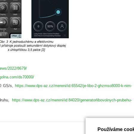
news/2022/8679/
igolna.com/ds70000/
10 GS/s,
https://www.dps-az.cz/mereni/id:65542/je-libo-2-ghzmso8000-k-nim-
 druhu,
https://www.dps-az.cz/mereni/id:84020/generatorlibovolnych-prubehu-
Používáme cook