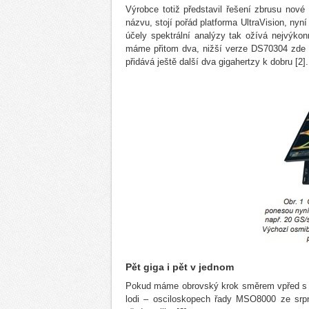
Výrobce totiž představil řešení zbrusu nové 
názvu, stojí pořád platforma UltraVision, nyn
účely spektrální analýzy tak ožívá nejvýkonn
máme přitom dva, nižší verze DS70304 zde 
přidává ještě další dva gigahertzy k dobru [2].
Pět giga i pět v jednom
Pokud máme obrovský krok směrem vpřed s n
lodi – osciloskopech řady MSO8000 ze srpn