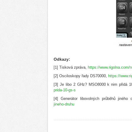
Odkazy:
[1] Tisková zpráva,
https://www.rigolna.com/
[2] Osciloskopy řady DS70000,
https://www.r
[3] Je libo 2 GHz? MSO8000 k nim přidá 
prida-10-gs-s
[4] Generátor libovolných průběhů jiného
jineho-druhu