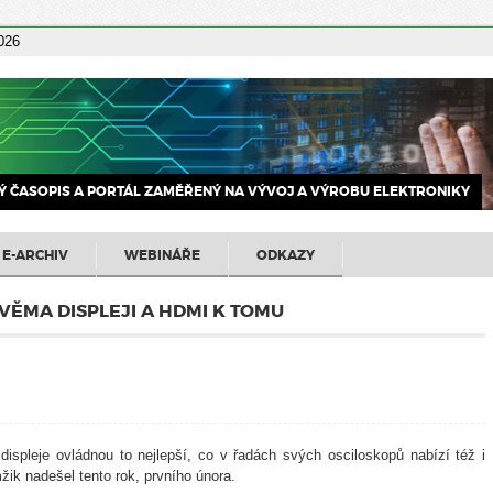
2026
 ČASOPIS A PORTÁL ZAMĚŘENÝ NA VÝVOJ A VÝROBU ELEKTRONIKY
E-ARCHIV
WEBINÁŘE
ODKAZY
VĚMA DISPLEJI A HDMI K TOMU
displeje ovládnou to nejlepší, co v řadách svých osciloskopů nabízí též i
ik nadešel tento rok, prvního února.