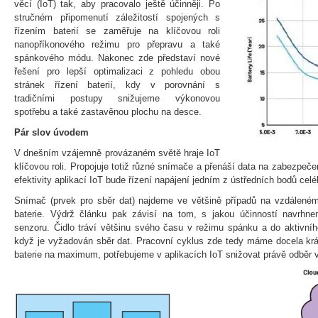
věcí (IoT) tak, aby pracovalo ještě účinněji. Po
stručném připomenutí záležitostí spojených s
řízením baterií se zaměřuje na klíčovou roli
nanopříkonového režimu pro přepravu a také
spánkového módu. Nakonec zde představí nové
řešení pro lepší optimalizaci z pohledu obou
stránek řízení baterií, kdy v porovnání s
tradičními postupy snižujeme výkonovou
spotřebu a také zastavěnou plochu na desce.
Pár slov úvodem
V dnešním vzájemně provázaném světě hraje IoT
klíčovou roli. Propojuje totiž různé snímače a přenáší data na zabezpeč
efektivity aplikací IoT bude řízení napájení jedním z ústředních bodů cel
Snímač (prvek pro sběr dat) najdeme ve většině případů na vzdáleném
baterie. Výdrž článku pak závisí na tom, s jakou účinností navrhn
senzoru. Čidlo tráví většinu svého času v režimu spánku a do aktivní
když je vyžadován sběr dat. Pracovní cyklus zde tedy máme docela krá
baterie na maximum, potřebujeme v aplikacích IoT snižovat právě odběr