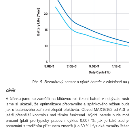
Obr. 5 Bezdrátový senzor a výdrž baterie v závislosti na
Závěr
V článku jsme se zaměřili na klíčovou roli řízení baterií v nebývale ros
jsme si ukázali, že optimalizace přepravního a spánkového režimu bud
jak u bateriového zařízení zlepšit efektivitu. Obvod MAX16163 od ADI 
ještě přesnější kontrolou nad těmito funkcemi. Výdrž baterie bude mo
procent (platí pro typický pracovní cyklus 0,007 %, jak je také zach
porovnání s tradičním přístupem zmenšují o 60 % i fyzické rozměry řešen