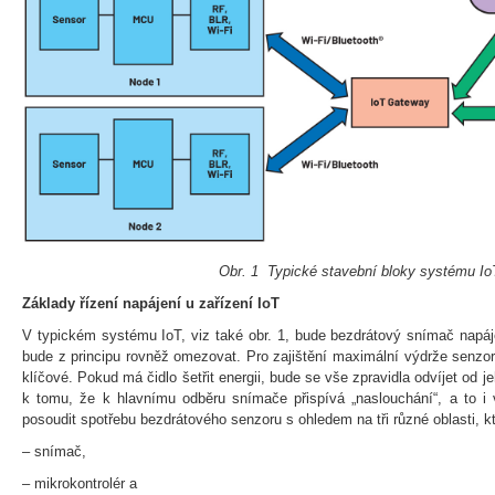
Obr. 1 Typické stavební bloky systému Io
Základy řízení napájení u zařízení IoT
V typickém systému IoT, viz také obr. 1, bude bezdrátový snímač napáje
bude z principu rovněž omezovat. Pro zajištění maximální výdrže senzoru
klíčové. Pokud má čidlo šetřit energii, bude se vše zpravidla odvíjet od
k tomu, že k hlavnímu odběru snímače přispívá „naslouchání“, a to i 
posoudit spotřebu bezdrátového senzoru s ohledem na tři různé oblasti, k
– snímač,
– mikrokontrolér a