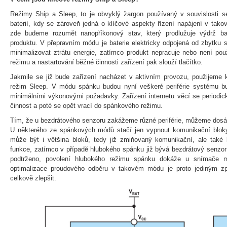
Režimy Ship a Sleep, to je obvyklý žargon používaný v souvislosti s
baterií, kdy se zároveň jedná o klíčové aspekty řízení napájení v tak
zde budeme rozumět nanopříkonový stav, který prodlužuje výdrž b
produktu. V přepravním módu je baterie elektricky odpojená od zbytku
minimalizovat ztrátu energie, zatímco produkt nepracuje nebo není po
režimu a nastartování běžné činnosti zařízení pak slouží tlačítko.
Jakmile se již bude zařízení nacházet v aktivním provozu, použijeme k 
režim Sleep. V módu spánku budou nyní veškeré periférie systému bu
minimálními výkonovými požadavky. Zařízení internetu věcí se periodick
činnost a poté se opět vrací do spánkového režimu.
Tím, že u bezdrátového senzoru zakážeme různé periférie, můžeme dosáh
U některého ze spánkových módů stačí jen vypnout komunikační blok
může být i většina bloků, tedy již zmiňovaný komunikační, ale také 
funkce, zatímco v případě hlubokého spánku již bývá bezdrátový senzo
podtrženo, povolení hlubokého režimu spánku dokáže u snímače ma
optimalizace proudového odběru v takovém módu je proto jediným zp
celkově zlepšit.