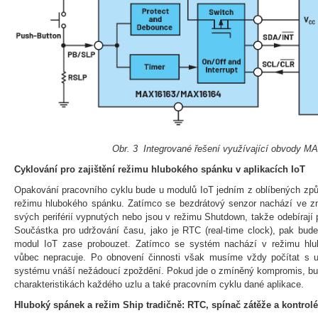
Obr. 3 Integrované řešení využívající obvody M
Cyklování pro zajištění režimu hlubokého spánku v aplikacích IoT
Opakování pracovního cyklu bude u modulů IoT jedním z oblíbených způ
režimu hlubokého spánku. Zatímco se bezdrátový senzor nachází ve 
svých periférií vypnutých nebo jsou v režimu Shutdown, takže odebírají
Součástka pro udržování času, jako je RTC (real-time clock), pak bud
modul IoT zase probouzet. Zatímco se systém nachází v režimu hlub
vůbec nepracuje. Po obnovení činnosti však musíme vždy počítat s u
systému vnáší nežádoucí zpoždění. Pokud jde o zmíněný kompromis, bud
charakteristikách každého uzlu a také pracovním cyklu dané aplikace.
Hluboký spánek a režim Ship tradičně: RTC, spínač zátěže a kontrolér