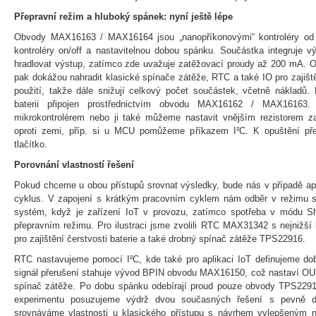
Přepravní režim a hluboký spánek: nyní ještě lépe
Obvody MAX16163 / MAX16164 jsou „nanopříkonovými“ kontroléry od 
kontroléry on/off a nastavitelnou dobou spánku. Součástka integruje 
hradlovat výstup, zatímco zde uvažuje zatěžovací proudy až 200 mA
pak dokážou nahradit klasické spínače zátěže, RTC a také IO pro zajištěn
použití, takže dále snižují celkový počet součástek, včetně nákladů.
baterii připojen prostřednictvím obvodu MAX16162 / MAX16163.
mikrokontrolérem nebo ji také můžeme nastavit vnějším rezistorem
oproti zemi, příp. si u MCU pomůžeme příkazem I²C. K opuštění pře
tlačítko.
Porovnání vlastností řešení
Pokud chceme u obou přístupů srovnat výsledky, bude nás v případě apli
cyklus. V zapojení s krátkým pracovním cyklem nám odběr v režimu s
systém, když je zařízení IoT v provozu, zatímco spotřeba v módu S
přepravním režimu. Pro ilustraci jsme zvolili RTC MAX31342 s nejnižš
pro zajištění čerstvosti baterie a také drobný spínač zátěže TPS22916.
RTC nastavujeme pomocí I²C, kde také pro aplikaci IoT definujeme dob
signál přerušení stahuje vývod BPIN obvodu MAX16150, což nastaví OUT
spínač zátěže. Po dobu spánku odebírají proud pouze obvody TPS2
experimentu posuzujeme výdrž dvou současných řešení s pevně d
srovnáváme vlastnosti u klasického přístupu s návrhem vylepšeným