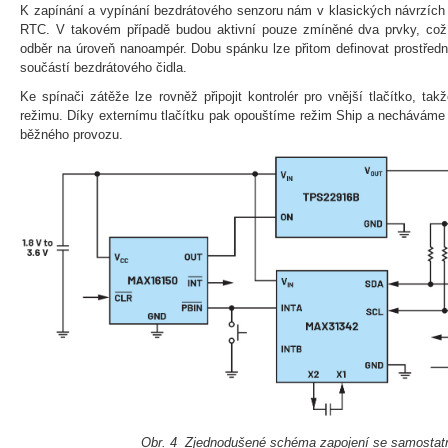
K zapínání a vypínání bezdrátového senzoru nám v klasických návrzích
RTC. V takovém případě budou aktivní pouze zmíněné dva prvky, což
odběr na úroveň nanoampér. Dobu spánku lze přitom definovat prostředni
součástí bezdrátového čidla.
Ke spínači zátěže lze rovněž připojit kontrolér pro vnější tlačítko, ta
režimu. Díky externímu tlačítku pak opouštíme režim Ship a necháváme
běžného provozu.
Obr. 4 Zjednodušené schéma zapojení se samostat