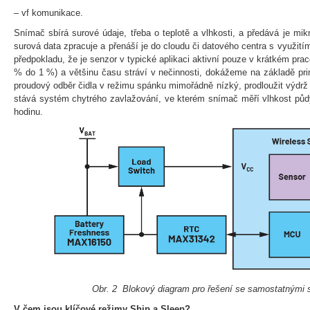
– vf komunikace.
Snímač sbírá surové údaje, třeba o teplotě a vlhkosti, a předává je mikr
surová data zpracuje a přenáší je do cloudu či datového centra s využit
předpokladu, že je senzor v typické aplikaci aktivní pouze v krátkém pra
% do 1 %) a většinu času stráví v nečinnosti, dokážeme na základě prin
proudový odběr čidla v režimu spánku mimořádně nízký, prodloužit výdrž
stává systém chytrého zavlažování, ve kterém snímač měří vlhkost půd
hodinu.
Obr. 2 Blokový diagram pro řešení se samostatnými
V čem jsou klíčové režimy Ship a Sleep?