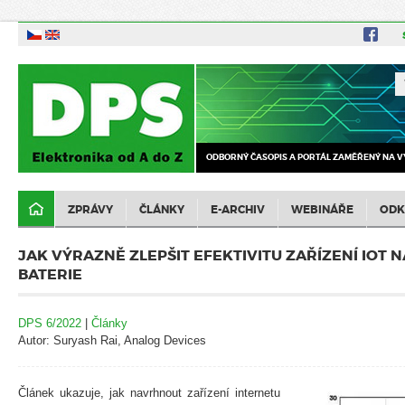
ODBORNÝ ČASOPIS A PORTÁL ZAMĚŘENÝ NA V
ZPRÁVY
ČLÁNKY
E-ARCHIV
WEBINÁŘE
ODK
JAK VÝRAZNĚ ZLEPŠIT EFEKTIVITU ZAŘÍZENÍ IOT 
BATERIE
DPS 6/2022
|
Články
Autor: Suryash Rai, Analog Devices
Článek ukazuje, jak navrhnout zařízení internetu