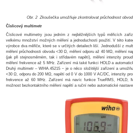
Obr. 2 Zkoušečka umožňuje zkontrolovat průchodnost obvod
Číslicový multimetr
Číslicové multimetry jsou jedním z nejběžnějších typů měřicích zaříz
velkému množství možných měření a jednoduchosti použití. V této katego
výrobce dva měřiče, které se v určitých detailech liší. Jednodušší z m
měření průchodnosti obvodu <30 Ω, měření odporu až 40 MΩ, měření nap
(jak při stejnosměrném, tak i střídavém napětí), měření intenzity pr
měření frekvence až 5 MHz. Zařízení má také funkci HOLD a automatick
Druhý multimetr – WIHA.45215 − je o něco složitější zařízení a umožň
<30 Ω, odporu do 200 MΩ, napětí od 0 V do 1000 V AC/DC, intenzity pr
frekvence až 60 MHz. Zařízení má navíc funkce TrueRMS, HOLD, Mi
možnost bezkontaktního měření napětí a ruční nebo automatické nastave