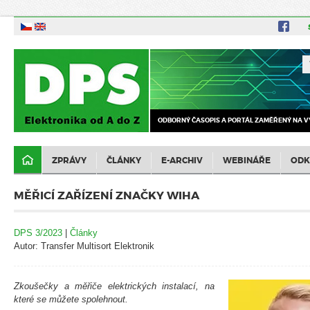
ODBORNÝ ČASOPIS A PORTÁL ZAMĚŘENÝ NA V
ZPRÁVY
ČLÁNKY
E-ARCHIV
WEBINÁŘE
ODK
MĚŘICÍ ZAŘÍZENÍ ZNAČKY WIHA
DPS 3/2023
|
Články
Autor: Transfer Multisort Elektronik
Zkoušečky a měřiče elektrických instalací, na
které se můžete spolehnout.