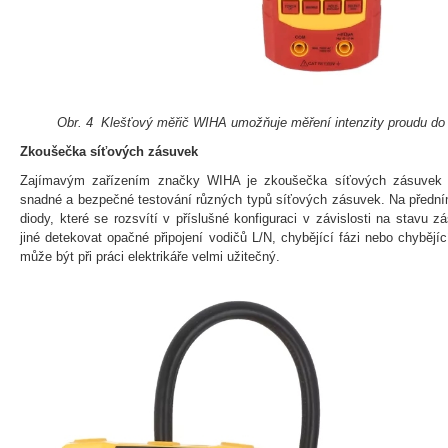
Obr. 4 Klešťový měřič WIHA umožňuje měření intenzity proudu d
Zkoušečka síťových zásuvek
Zajímavým zařízením značky WIHA je zkoušečka síťových zásuvek 
snadné a bezpečné testování různých typů síťových zásuvek. Na přední
diody, které se rozsvítí v příslušné konfiguraci v závislosti na stav
jiné detekovat opačné připojení vodičů L/N, chybějící fázi nebo chybějí
může být při práci elektrikáře velmi užitečný.