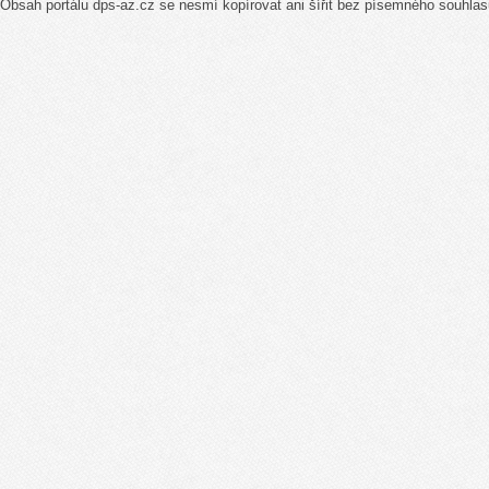
Obsah portálu dps-az.cz se nesmí kopírovat ani šířit bez písemného souhlas