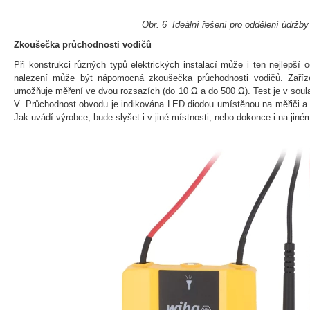
Obr. 6 Ideální řešení pro oddělení údržby
Zkoušečka průchodnosti vodičů
Při konstrukci různých typů elektrických instalací může i ten nejlepší 
nalezení může být nápomocná zkoušečka průchodnosti vodičů. Zaříze
umožňuje měření ve dvou rozsazích (do 10 Ω a do 500 Ω). Test je v soul
V. Průchodnost obvodu je indikována LED diodou umístěnou na měřiči a
Jak uvádí výrobce, bude slyšet i v jiné místnosti, nebo dokonce i na jiném