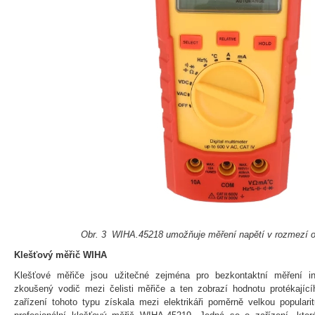
Obr. 3 WIHA.45218 umožňuje měření napětí v rozmezí o
Klešťový měřič WIHA
Klešťové měřiče jsou užitečné zejména pro bezkontaktní měření int
zkoušený vodič mezi čelisti měřiče a ten zobrazí hodnotu protékající
zařízení tohoto typu získala mezi elektrikáři poměrně velkou popula