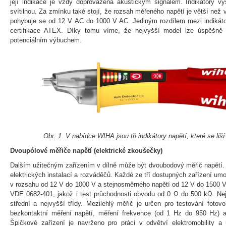
její indikace je vždy doprovázena akustickým signálem. Indikátory vy
svítilnou. Za zmínku také stojí, že rozsah měřeného napětí je větší než 
pohybuje se od 12 V AC do 1000 V AC. Jediným rozdílem mezi indikátor
certifikace ATEX. Díky tomu víme, že nejvyšší model lze úspěšně
potenciálním výbuchem.
Obr. 1 V nabídce WIHA jsou tři indikátory napětí, které se li
Dvoupólové měřiče napětí (elektrické zkoušečky)
Dalším užitečným zařízením v dílně může být dvoubodový měřič napětí. 
elektrických instalací a rozváděčů. Každé ze tří dostupných zařízení um
v rozsahu od 12 V do 1000 V a stejnosměrného napětí od 12 V do 1500 
VDE 0682-401, jakož i test průchodnosti obvodu od 0 Ω do 500 kΩ. Nej
střední a nejvyšší třídy. Mezilehlý měřič je určen pro testování fotov
bezkontaktní měření napětí, měření frekvence (od 1 Hz do 950 Hz) 
Špičkové zařízení je navrženo pro práci v odvětví elektromobility 