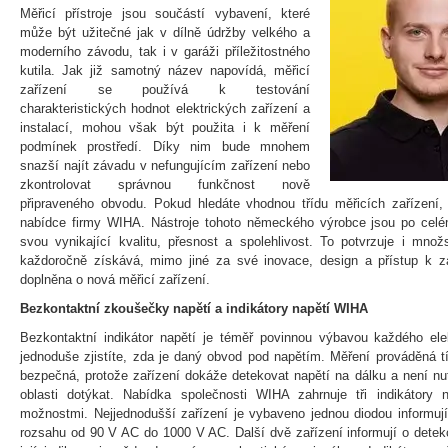
Měřicí přístroje jsou součástí vybavení, které
může být užitečné jak v dílně údržby velkého a
moderního závodu, tak i v garáži příležitostného
kutila. Jak již samotný název napovídá, měřicí
zařízení se používá k testování
charakteristických hodnot elektrických zařízení a
instalací, mohou však být použita i k měření
podmínek prostředí. Díky nim bude mnohem
snazší najít závadu v nefungujícím zařízení nebo
zkontrolovat správnou funkčnost nově
připraveného obvodu. Pokud hledáte vhodnou třídu měřicích zařízení, 
nabídce firmy WIHA. Nástroje tohoto německého výrobce jsou po cel
svou vynikající kvalitu, přesnost a spolehlivost. To potvrzuje i množ
každoročně získává, mimo jiné za své inovace, design a přístup k z
doplněna o nová měřicí zařízení.
Bezkontaktní zkoušečky napětí a indikátory napětí WIHA
Bezkontaktní indikátor napětí je téměř povinnou výbavou každého el
jednoduše zjistíte, zda je daný obvod pod napětím. Měření prováděná t
bezpečná, protože zařízení dokáže detekovat napětí na dálku a není n
oblasti dotýkat. Nabídka společnosti WIHA zahrnuje tři indikátory 
možnostmi. Nejjednodušší zařízení je vybaveno jednou diodou informujíc
rozsahu od 90 V AC do 1000 V AC. Další dvě zařízení informují o detekc