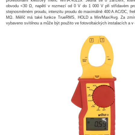
profesionální klešťový měřič WIHA.45219. Jedná se o zařízení, kte
obvodu <30 Ω, napětí v rozmezí od 0 V do 1 000 V při střídavém pr
stejnosměrném proudu, intenzitu proudu do maximálně 400 A AC/DC, fre
MΩ. Měřič má také funkce TrueRMS, HOLD a Min/Max/Avg. Za zmínku
vybaveno svítilnou a může být použito ve fotovoltaických instalacích a v o