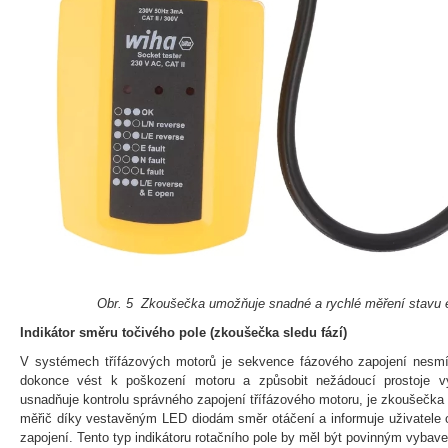
Obr. 5 Zkoušečka umožňuje snadné a rychlé měření stavu e
Indikátor směru točivého pole (zkoušečka sledu fází)
V systémech třífázových motorů je sekvence fázového zapojení nesm
dokonce vést k poškození motoru a způsobit nežádoucí prostoje výr
usnadňuje kontrolu správného zapojení třífázového motoru, je zkoušečka s
měřič díky vestavěným LED diodám směr otáčení a informuje uživatele 
zapojení. Tento typ indikátoru rotačního pole by měl být povinným vybav