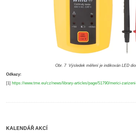
Obr. 7 Výsledek měření je indikován LED di
Odkazy:
[1]
https://www.tme.eu/cz/news/library-articles/page/51790/merici-zarizen
KALENDÁŘ AKCÍ