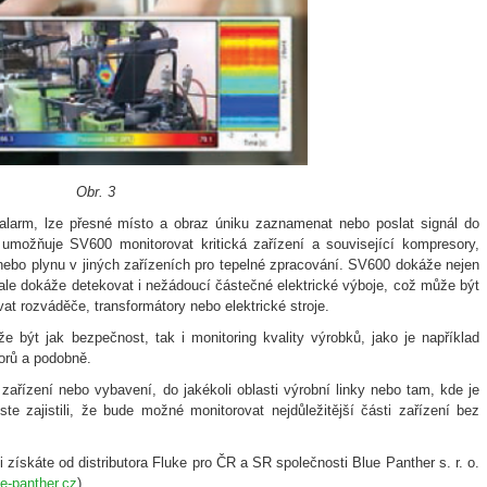
Obr. 3
alarm, lze přesné místo a obraz úniku zaznamenat nebo poslat signál do
 umožňuje SV600 monitorovat kritická zařízení a související kompresory,
 nebo plynu v jiných zařízeních pro tepelné zpracování. SV600 dokáže nejen
ale dokáže detekovat i nežádoucí částečné elektrické výboje, což může být
ovat rozváděče, transformátory nebo elektrické stroje.
být jak bezpečnost, tak i monitoring kvality výrobků, jako je například
torů a podobně.
zařízení nebo vybavení, do jakékoli oblasti výrobní linky nebo tam, kde je
e zajistili, že bude možné monitorovat nejdůležitější části zařízení bez
i získáte od distributora Fluke pro ČR a SR společnosti Blue Panther s. r. o.
ue-panther.cz
).