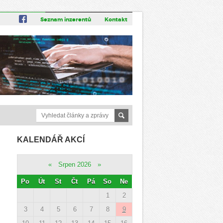
Seznam inzerentů
Kontakt
KALENDÁŘ AKCÍ
«
Srpen 2026
»
Po
Út
St
Čt
Pá
So
Ne
1
2
3
4
5
6
7
8
9