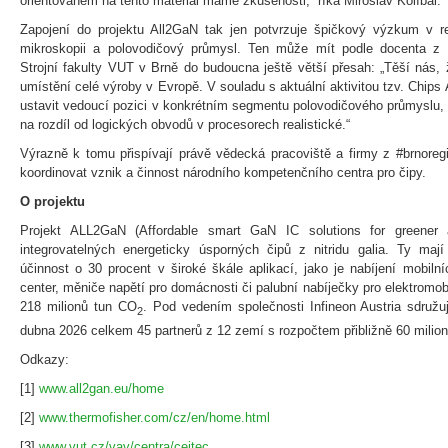
orientovaném na tento materiál máme zkušenosti,“ říká Miroslav Kolíbal.
Zapojení do projektu All2GaN tak jen potvrzuje špičkový výzkum v reg
mikroskopii a polovodičový průmysl. Ten může mít podle docenta z Ú
Strojní fakulty VUT v Brně do budoucna ještě větší přesah: „Těší nás,
umístění celé výroby v Evropě. V souladu s aktuální aktivitou tzv. Chips
ustavit vedoucí pozici v konkrétním segmentu polovodičového průmyslu, 
na rozdíl od logických obvodů v procesorech realistické.“
Výrazně k tomu přispívají právě vědecká pracoviště a firmy z #brnoreg
koordinovat vznik a činnost národního kompetenčního centra pro čipy.
O projektu
Projekt ALL2GaN (Affordable smart GaN IC solutions for greener 
integrovatelných energeticky úsporných čipů z nitridu galia. Ty mají
účinnost o 30 procent v široké škále aplikací, jako je nabíjení mobiln
center, měniče napětí pro domácnosti či palubní nabíječky pro elektromobi
218 milionů tun CO
. Pod vedením společnosti Infineon Austria sdruž
2
dubna 2026 celkem 45 partnerů z 12 zemí s rozpočtem přibližně 60 milion
Odkazy:
[1]
www.all2gan.eu/home
[2]
www.thermofisher.com/cz/en/home.html
[3]
www.vut.cz/vav/centra/ceitec