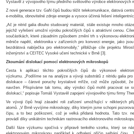
Vystavěl z vývojového týmu předního světového výrobce elektronových m
Z nové generace tzv. GaN čipů budou těžit telekomunikace, datová centra
e-mobilita, obnovitelné zdroje energie a vysoce účinná řešení inteligentní
„Ač je nitrid galia dlouho studovaný materiál, stále existuje mnoho otá
jejichž vyřešení umožní výrobu pokročilých čipů s atraktivní cenou. Cíle
součástkách, které zásadním způsobem změní trh s výkonovou elektroni
měniče napětí, elektronika v zařízeních pro konverzi energie, jako jso
bezdrátová nabíječka pro elektromobily,“ přibližuje cíle projektu Miros
inženýrství a CEITEC Vysoké učení technické v Brně [3].
Zkoumání dislokací pomocí elektronových mikroskopů
Cesta k aplikaci těchto pokročilých čipů do výkonové elektron
výzkumu. „Podílíme se na analýze a vývoji substrátů z nitridu galia pro
dislokace – čárové poruchy krystalové mříže, což může způsobit, že č
navržen. Přispíváme tak tomu, aby výrobci čipů mohli pracovat se 
dislokací,“ popisuje Tomáš Vystavěl zapojení vývojového týmu firmy Ther
Ve vývoji čipů hrají zásadní roli zařízení umožňující v některých př
atomů. „V Brně vyvíjíme mikroskopy, díky kterým jsme schopni pozorovat
čipu, a to bez poškození, což je velká přidaná hodnota. Tato tzv. ne
provádí díky unikátním technikám rastrovacího elektronového mikroskopu
Další fáze výzkumu spočívá v přípravě tenkého vzorku, který se ná
elektronovém mikroskopu například k odhalení příčin selhání čipu. 