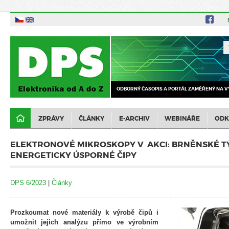
ODBORNÝ ČASOPIS A PORTÁL ZAMĚŘENÝ NA V
ZPRÁVY
ČLÁNKY
E-ARCHIV
WEBINÁŘE
ODK
ELEKTRONOVÉ MIKROSKOPY V AKCI: BRNĚNSKÉ TÝ
ENERGETICKY ÚSPORNÉ ČIPY
DPS 6/2023
|
Články
Prozkoumat nové materiály k výrobě čipů i
umožnit jejich analýzu přímo ve výrobním