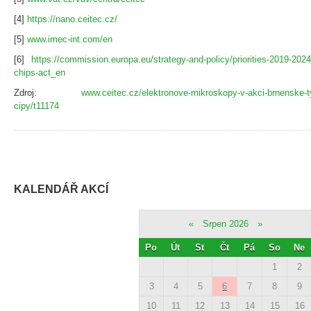
[4]
https://nano.ceitec.cz/
[5]
www.imec-int.com/en
[6]
https://commission.europa.eu/strategy-and-policy/priorities-2019-2024/
chips-act_en
Zdroj:
www.ceitec.cz/elektronove-mikroskopy-v-akci-brnenske-t
cipy/t11174
KALENDÁŘ AKCÍ
«
Srpen 2026
»
Po
Út
St
Čt
Pá
So
Ne
1
2
3
4
5
6
7
8
9
10
11
12
13
14
15
16