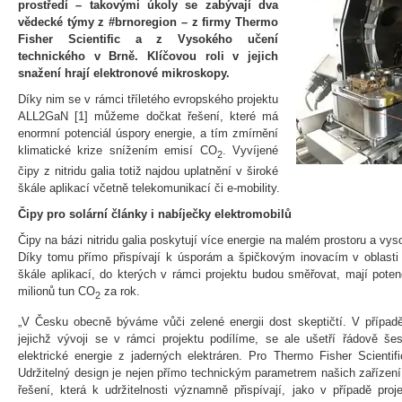
prostředí – takovými úkoly se zabývají dva
vědecké týmy z #brnoregion – z firmy Thermo
Fisher Scientific a z Vysokého učení
technického v Brně. Klíčovou roli v jejich
snažení hrají elektronové mikroskopy.
Díky nim se v rámci tříletého evropského projektu
ALL2GaN [1] můžeme dočkat řešení, které má
enormní potenciál úspory energie, a tím zmírnění
klimatické krize snížením emisí CO
. Vyvíjené
2
čipy z nitridu galia totiž najdou uplatnění v široké
škále aplikací včetně telekomunikací či e-mobility.
Čipy pro solární články i nabíječky elektromobilů
Čipy na bázi nitridu galia poskytují více energie na malém prostoru a vys
Díky tomu přímo přispívají k úsporám a špičkovým inovacím v oblasti 
škále aplikací, do kterých v rámci projektu budou směřovat, mají poten
milionů tun CO
za rok.
2
„V Česku obecně býváme vůči zelené energii dost skeptičtí. V případě
jejichž vývoji se v rámci projektu podílíme, se ale ušetří řádově še
elektrické energie z jaderných elektráren. Pro Thermo Fisher Scientif
Udržitelný design je nejen přímo technickým parametrem našich zařízení
řešení, která k udržitelnosti významně přispívají, jako v případě pro