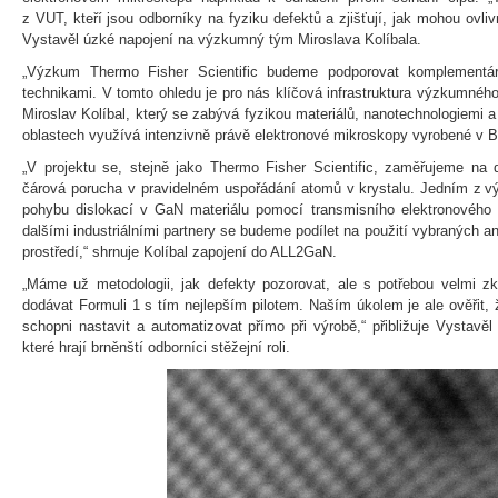
z VUT, kteří jsou odborníky na fyziku defektů a zjišťují, jak mohou ovlivn
Vystavěl úzké napojení na výzkumný tým Miroslava Kolíbala.
„Výzkum Thermo Fisher Scientific budeme podporovat komplementárn
technikami. V tomto ohledu je pro nás klíčová infrastruktura výzkumnéh
Miroslav Kolíbal, který se zabývá fyzikou materiálů, nanotechnologiemi 
oblastech využívá intenzivně právě elektronové mikroskopy vyrobené v 
„V projektu se, stejně jako Thermo Fisher Scientific, zaměřujeme na d
čárová porucha v pravidelném uspořádání atomů v krystalu. Jedním z v
pohybu dislokací v GaN materiálu pomocí transmisního elektronového 
dalšími industriálními partnery se budeme podílet na použití vybraných a
prostředí,“ shrnuje Kolíbal zapojení do ALL2GaN.
„Máme už metodologii, jak defekty pozorovat, ale s potřebou velmi zk
dodávat Formuli 1 s tím nejlepším pilotem. Naším úkolem je ale ověřit
schopni nastavit a automatizovat přímo při výrobě,“ přibližuje Vystavěl
které hrají brněnští odborníci stěžejní roli.