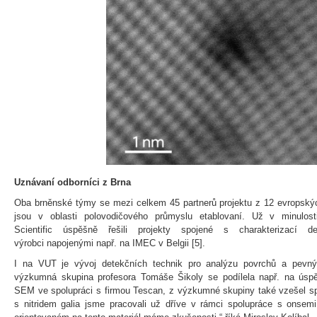
Uznávaní odborníci z Brna
Oba brněnské týmy se mezi celkem 45 partnerů projektu z 12 evropskýc
jsou v oblasti polovodičového průmyslu etablovaní. Už v minulos
Scientific úspěšně řešili projekty spojené s charakterizací d
výrobci napojenými např. na IMEC v Belgii [5].
I na VUT je vývoj detekčních technik pro analýzu povrchů a pevnýc
výzkumná skupina profesora Tomáše Šikoly se podílela např. na ús
SEM ve spolupráci s firmou Tescan, z výzkumné skupiny také vzešel spi
s nitridem galia jsme pracovali už dříve v rámci spolupráce s onse