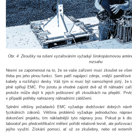
Obr. 4 Zkoušky na rušení vyzařováním vyžadují širokopásmovou anténu
rozsahu
Nesmí se zapomenout na to, že se vaše zařízení musí zkoušet se všem
třeba pro jeho plnou funkci. Sem patří napájecí zdroje, vnější paměťov
kabely a rozšiřující desky. Váš tým si musí být samozřejmě jistý, že tat
plně splňují EMC. Pro jistotu je vhodné zajistit dvě až tři náhradní zař
protože může dojít k jejich poškození při zkouškách na přepětí. Prv
v případě potřeby nahrazeny náhradními zátěžemi.
Splnění většiny požadavků EMC vyžaduje dodržování dobrých návrh
fyzikálních zákonů. Většina problémů vyžaduje jednoduchou nápra
dokončení projektu, tím nákladnější tyto nápravy jsou. Pokud je k disp
laboratoř pro předcertifikační měření pořídit relativně levně, ale pořizova
jejího využití. Získání pomoci, ať už ze zkušebny, nebo od externí