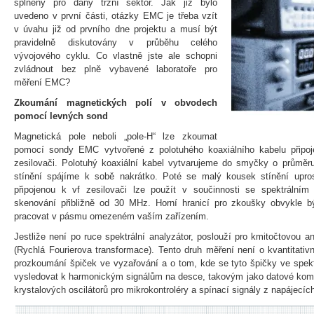
splněny pro daný tržní sektor. Jak již bylo
uvedeno v první části, otázky EMC je třeba vzít
v úvahu již od prvního dne projektu a musí být
pravidelně diskutovány v průběhu celého
vývojového cyklu. Co vlastně jste ale schopni
zvládnout bez plně vybavené laboratoře pro
měření EMC?
Zkoumání magnetických polí v obvodech
pomocí levných sond
Magnetická pole neboli „pole-H“ lze zkoumat
pomocí sondy EMC vytvořené z polotuhého koaxiálního kabelu přip
zesilovači. Polotuhý koaxiální kabel vytvarujeme do smyčky o průměru
stínění spájíme k sobě nakrátko. Poté se malý kousek stínění upro
připojenou k vf zesilovači lze použít v součinnosti se spektrální
skenování přibližně od 30 MHz. Horní hranicí pro zkoušky obvykle 
pracovat v pásmu omezeném vaším zařízením.
Jestliže není po ruce spektrální analyzátor, poslouží pro kmitočtovou 
(Rychlá Fourierova transformace). Tento druh měření není o kvantitativ
prozkoumání špiček ve vyzařování a o tom, kde se tyto špičky ve spektr
vysledovat k harmonickým signálům na desce, takovým jako datové komuni
krystalových oscilátorů pro mikrokontroléry a spínací signály z napájecíc