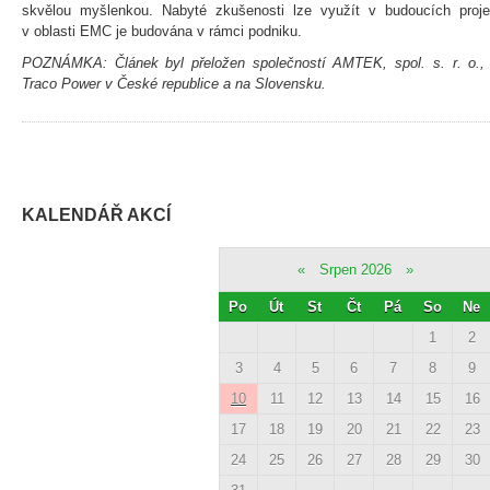
skvělou myšlenkou. Nabyté zkušenosti lze využít v budoucích projek
v oblasti EMC je budována v rámci podniku.
POZNÁMKA: Článek byl přeložen společností AMTEK, spol. s. r. o., k
Traco Power v České republice a na Slovensku.
KALENDÁŘ AKCÍ
«
Srpen 2026
»
Po
Út
St
Čt
Pá
So
Ne
1
2
3
4
5
6
7
8
9
10
11
12
13
14
15
16
17
18
19
20
21
22
23
24
25
26
27
28
29
30