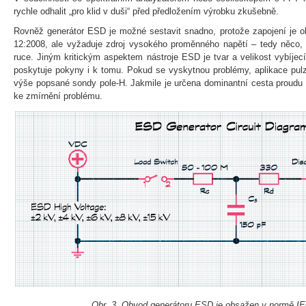
rychle odhalit „pro klid v duši“ před předložením výrobku zkušebně.
Rovněž generátor ESD je možné sestavit snadno, protože zapojení je 
12:2008, ale vyžaduje zdroj vysokého proměnného napětí – tedy něco, 
ruce. Jiným kritickým aspektem nástroje ESD je tvar a velikost vybíjec
poskytuje pokyny i k tomu. Pokud se vyskytnou problémy, aplikace pul
výše popsané sondy pole-H. Jakmile je určena dominantní cesta proudu
ke zmírnění problému.
Obr. 3 Obvod generátoru ESD je obsažen v normě IE