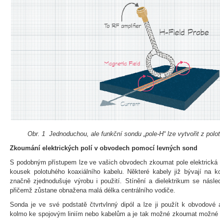
Obr. 1 Jednoduchou, ale funkční sondu „pole-H“ lze vytvořit z polo
Zkoumání elektrických polí v obvodech pomocí levných sond
S podobným přístupem lze ve vašich obvodech zkoumat pole elektrická ne
kousek polotuhého koaxiálního kabelu. Některé kabely již bývají na k
značně zjednodušuje výrobu i použití. Stínění a dielektrikum se násl
přičemž zůstane obnažena malá délka centrálního vodiče.
Sonda je ve své podstatě čtvrtvlnný dipól a lze ji použít k obvodové 
kolmo ke spojovým liniím nebo kabelům a je tak možné zkoumat možné pr