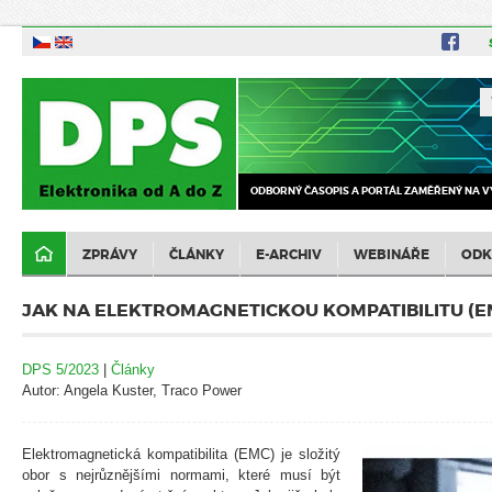
ODBORNÝ ČASOPIS A PORTÁL ZAMĚŘENÝ NA V
ZPRÁVY
ČLÁNKY
E-ARCHIV
WEBINÁŘE
ODK
JAK NA ELEKTROMAGNETICKOU KOMPATIBILITU (EM
DPS 5/2023
|
Články
Autor: Angela Kuster, Traco Power
Elektromagnetická kompatibilita (EMC) je složitý
obor s nejrůznějšími normami, které musí být