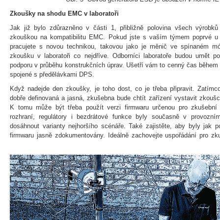
Zkoušky na shodu EMC v laboratoři
Jak již bylo zdůrazněno v části 1, přibližně polovina všech výrobků 
zkouškou na kompatibilitu EMC. Pokud jste s vaším týmem poprvé 
pracujete s novou technikou, takovou jako je měnič ve spínaném mód
zkoušku v laboratoři co nejdříve. Odborníci laboratoře budou umět 
podporu v průběhu konstrukčních úprav. Ušetří vám to cenný čas během
spojené s předělávkami DPS.
Když nadejde den zkoušky, je toho dost, co je třeba připravit. Zatím
dobře definovaná a jasná, zkušebna bude chtít zařízení vystavit zkouš
K tomu může být třeba použít verzi firmwaru určenou pro zkušební 
rozhraní, regulátory i bezdrátové funkce byly současně v provozn
dosáhnout varianty nejhoršího scénáře. Také zajistěte, aby byly jak po
firmwaru jasně zdokumentovány. Ideálně zachovejte uspořádání pro zku