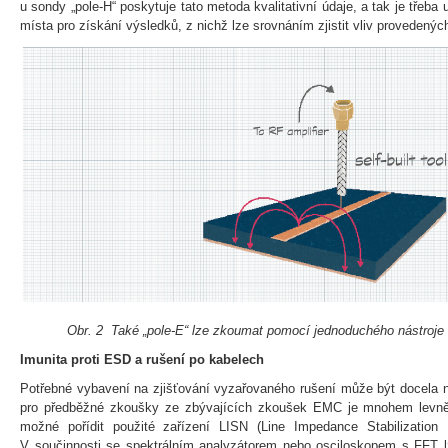
u sondy „pole-H“ poskytuje tato metoda kvalitativní údaje, a tak je třeb
místa pro získání výsledků, z nichž lze srovnáním zjistit vliv prove
Obr. 2 Také „pole-E“ lze zkoumat pomocí jednoduchého nástroj
Imunita proti ESD a rušení po kabelech
Potřebné vybavení na zjišťování vyzařovaného rušení může být docela ná
pro předběžné zkoušky ze zbývajících zkoušek EMC je mnohem levněj
možné pořídit použité zařízení LISN (Line Impedance Stabilization
V součinnosti se spektrálním analyzátorem nebo osciloskopem s FFT lz