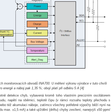
ých monitorovacích obvodů INA700. U měření výkonu výrobce v tuto chvíli
o energii a náboj pak 1,35 %; obojí platí při odběru 5 A
[4
]
četně detekce chyb, vybavená kromě toho vlastním precizním oscilátorem
udu, napětí na sběrnici, teplotě čipu (v rámci rozsahu teploty přechodu s
 nebo též akumulaci náboje, zatímco všechny potřebné výpočty běží nyní na
du max. ±1,5 mA) a také ujíždění (driftu) chyby zesílení, nanejvýš ±50 ppm/