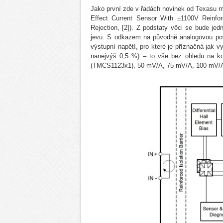
Jako první zde v řadách novinek od Texasu 
Effect Current Sensor With ±1100V Reinfor
Rejection, [2]). Z podstaty věci se bude je
jevu. S odkazem na původně analogovou pov
výstupní napětí, pro které je příznačná jak vyn
nanejvýš 0,5 %) – to vše bez ohledu na kon
(TMCS1123x1), 50 mV/A, 75 mV/A, 100 mV/A