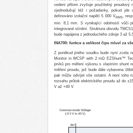
vedení přitom zvyšuje použitelný proudový 
zjednodušují též i požadavky, pokud jde
definováno izolační napětí 5 000 V
, res
RMS
min. 8,1 mm. S vynikající odolností vůči 
integrované stínění. Struktura obvodu TMCS1
bude napájena z jednoduchého zdroje 3 až 5,5
INA700: funkce a velikost čipu mluví za vš
Z poněkud jiného soudku bude nyní zcela ne
Monitor in WCSP with 2 mΩ EZShunt™ Techno
prvků pro měření výkonu s vlastním shunt rez
měření proudu, jež bude dále vybavena 16bi
pak může odvíjet vše ostatní. A není toho 
rozsahu průtok elektrického proudu až do ±
V až +40 V.