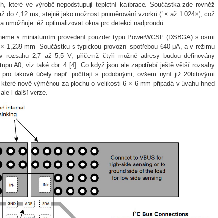
h, které ve výrobě nepodstupují teplotní kalibrace. Součástka zde rovněž
až do 4,12 ms, stejně jako možnost průměrování vzorků (1× až 1 024×), což
 umožňuje též optimalizovat okna pro detekci nadproudů.
aneme v miniaturním provedení pouzder typu PowerWCSP (DSBGA) s osmi
 × 1,239 mm! Součástku s typickou provozní spotřebou 640 μA, a v režimu
 rozsahu 2,7 až 5,5 V, přičemž čtyři možné adresy budou definovány
stupu A0, viz také obr. 4 [4]. Co když jsou ale zapotřebí ještě větší rozsahy
 pro takové účely např. počítají s podobnými, ovšem nyní již 20bitovými
které nově výměnou za plochu o velikosti 6 × 6 mm připadá v úvahu hned
le i další verze.