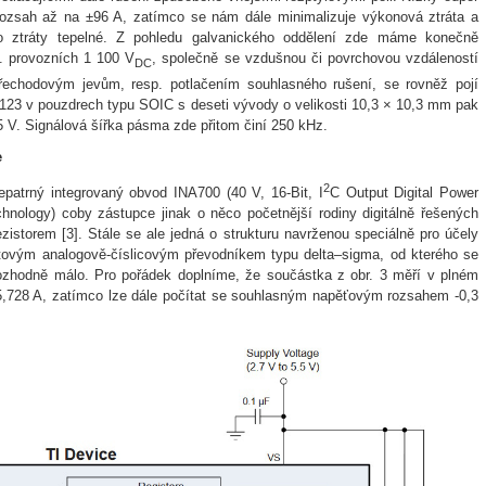
rozsah až na ±96 A, zatímco se nám dále minimalizuje výkonová ztráta a
 o ztráty tepelné. Z pohledu galvanického oddělení zde máme konečně
p. provozních 1 100 V
, společně se vzdušnou či povrchovou vzdáleností
DC
přechodovým jevům, resp. potlačením souhlasného rušení, se rovněž pojí
123 v pouzdrech typu SOIC s deseti vývody o velikosti 10,3 × 10,3 mm pak
 V. Signálová šířka pásma zde přitom činí 250 kHz.
e
2
patrný integrovaný obvod INA700 (40 V, 16-Bit, I
C Output Digital Power
logy) coby zástupce jinak o něco početnější rodiny digitálně řešených
istorem [3]. Stále se ale jedná o strukturu navrženou speciálně pro účely
tovým analogově-číslicovým převodníkem typu delta–sigma, od kterého se
rozhodně málo. Pro pořádek doplníme, že součástka z obr. 3 měří v plném
15,728 A, zatímco lze dále počítat se souhlasným napěťovým rozsahem -0,3