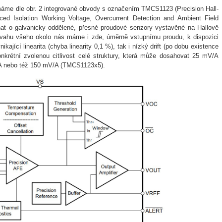
máme dle obr. 2 integrované obvody s označením TMCS1123 (Precision Hall-
ced Isolation Working Voltage, Overcurrent Detection and Ambient Field
dnat o galvanicky oddělené, přesné proudové senzory vystavěné na Hallově
ahu všeho okolo nás máme i zde, úměrně vstupnímu proudu, k dispozici
ikající linearita (chyba linearity 0,1 %), tak i nízký drift (po dobu existence
krétní zvolenou citlivost celé struktury, která může dosahovat 25 mV/A
 nebo též 150 mV/A (TMCS1123x5).