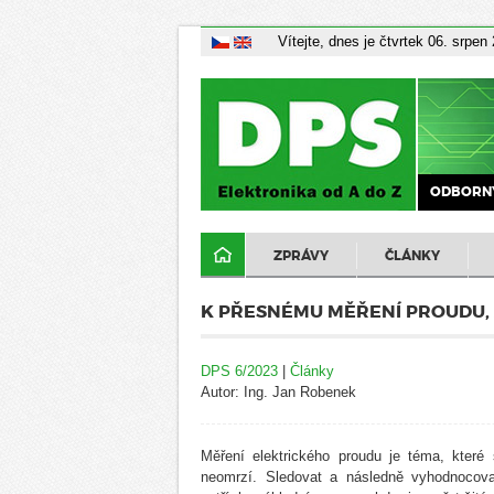
Vítejte, dnes je čtvrtek 06. srpen
ODBORNÝ
ZPRÁVY
ČLÁNKY
K PŘESNÉMU MĚŘENÍ PROUDU, AL
DPS 6/2023
|
Články
Autor: Ing. Jan Robenek
Měření elektrického proudu je téma, které
neomrzí. Sledovat a následně vyhodnocovat