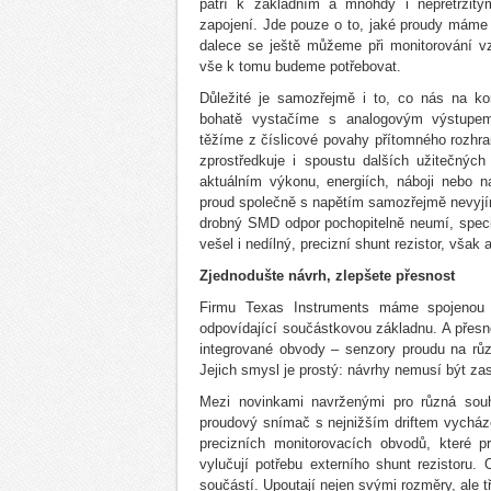
patří k základním a mnohdy i nepřetržit
zapojení. Jde pouze o to, jaké proudy máme 
dalece se ještě můžeme při monitorování vzd
vše k tomu budeme potřebovat.
Důležité je samozřejmě i to, co nás na ko
bohatě vystačíme s analogovým výstupem,
těžíme z číslicové povahy přítomného rozhra
zprostředkuje i spoustu dalších užitečných
aktuálním výkonu, energiích, náboji nebo na
proud společně s napětím samozřejmě nevyj
drobný SMD odpor pochopitelně neumí, speci
vešel i nedílný, precizní shunt rezistor, však 
Zjednodušte návrh, zlepšete přesnost
Firmu Texas Instruments máme spojenou s
odpovídající součástkovou základnu. A přes
integrované obvody – senzory proudu na růz
Jejich smysl je prostý: návrhy nemusí být za
Mezi novinkami navrženými pro různá souhl
proudový snímač s nejnižším driftem vycháze
precizních monitorovacích obvodů, které p
vylučují potřebu externího shunt rezistoru. 
součástí. Upoutají nejen svými rozměry, ale 