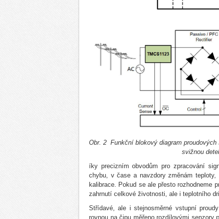
Obr. 2 Funkční blokový diagram proudových
svižnou dete
íky precizním obvodům pro zpracování sign
chybu, v čase a navzdory změnám teploty, 
kalibrace. Pokud se ale přesto rozhodneme pr
zahrnutí celkové životnosti, ale i teplotního 
Střídavé, ale i stejnosměrné vstupní proudy
rovnou na čipu měřeno rozdílovými senzory po