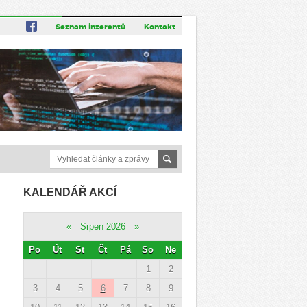
Seznam inzerentů
Kontakt
KALENDÁŘ AKCÍ
«
Srpen 2026
»
Po
Út
St
Čt
Pá
So
Ne
1
2
3
4
5
6
7
8
9