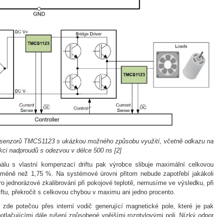
 senzorů TMCS1123 s ukázkou možného způsobu využití, včetně odkazu na
kci nadproudů s odezvou v délce 500 ns
[2
]
álu s vlastní kompenzací driftu pak výrobce slibuje maximální celkovou
méně než 1,75 %. Na systémové úrovni přitom nebude zapotřebí jakákoli
o jednorázové zkalibrování při pokojové teplotě, nemusíme ve výsledku, při
driftu, překročit s celkovou chybou v maximu ani jedno procento.
 zde potečou přes interní vodič generující magnetické pole, které je pak
tlačujícími dále rušení způsobené vnějšími rozptylovými poli. Nízký odpor