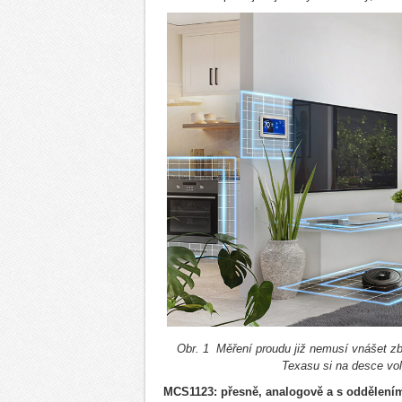
Obr. 1 Měření proudu již nemusí vnášet zb
Texasu si na desce vo
MCS1123: přesně, analogově a s oddělení