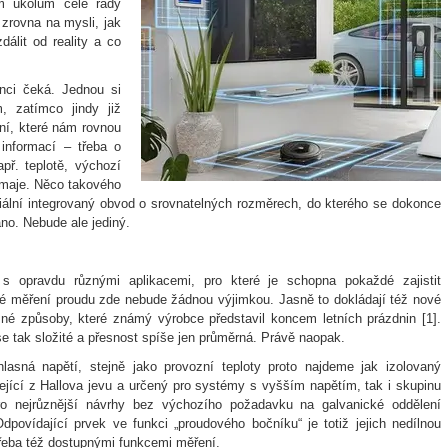
ým úkolům celé řady
zrovna na mysli, jak
álit od reality a co
nci čeká. Jednou si
 zatímco jindy již
ní, které nám rovnou
 informací – třeba o
př. teplotě, výchozí
ímaje. Něco takového
ální integrovaný obvod o srovnatelných rozměrech, do kterého se dokonce
ano. Nebude ale jediný.
 opravdu různými aplikacemi, pro které je schopna pokaždé zajistit
né měření proudu zde nebude žádnou výjimkou. Jasně to dokládají též nové
né způsoby, které známý výrobce představil koncem letních prázdnin [1].
se tak složité a přesnost spíše jen průměrná. Právě naopak.
asná napětí, stejně jako provozní teploty proto najdeme jak izolovaný
jící z Hallova jevu a určený pro systémy s vyšším napětím, tak i skupinu
ro nejrůznější návrhy bez výchozího požadavku na galvanické oddělení
Odpovídající prvek ve funkci „proudového bočníku“ je totiž jejich nedílnou
třeba též dostupnými funkcemi měření.