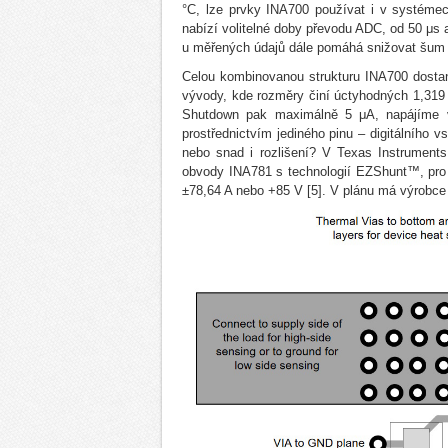
°C, lze prvky INA700 používat i v systémec
nabízí volitelné doby převodu ADC, od 50 μs 
u měřených údajů dále pomáhá snižovat šum a
Celou kombinovanou strukturu INA700 dost
vývody, kde rozměry činí úctyhodných 1,319
Shutdown pak maximálně 5 μA, napájíme v
prostřednictvím jediného pinu – digitálního v
nebo snad i rozlišení? V Texas Instruments
obvody INA781 s technologií EZShunt™, pro 
±78,64 A nebo +85 V [5]. V plánu má výrobce a