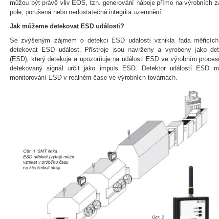
můžou být právě vliv EOS, tzn. generování náboje přímo na výrobních za
pole, porušená nebo nedostatečná integrita uzemnění.
Jak můžeme detekovat ESD události?
Se zvýšeným zájmem o detekci ESD událostí vznikla řada měřicích p
detekovat ESD událost. Přístroje jsou navrženy a vyrobeny jako dete
(ESD), který detekuje a upozorňuje na události ESD ve výrobním proce
detekovaný signál určit jako impuls ESD. Detektor událostí ESD m
monitorování ESD v reálném čase ve výrobních továrnách.