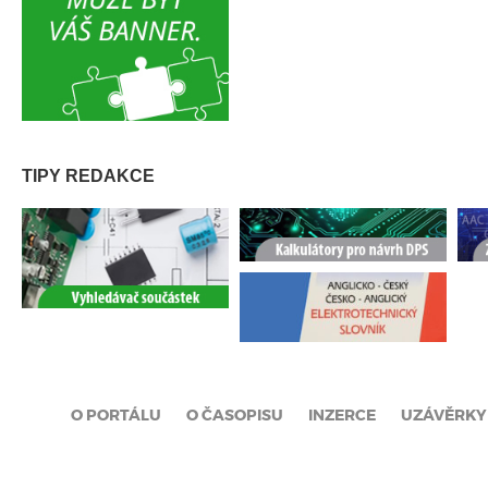
TIPY REDAKCE
O PORTÁLU
O ČASOPISU
INZERCE
UZÁVĚRKY