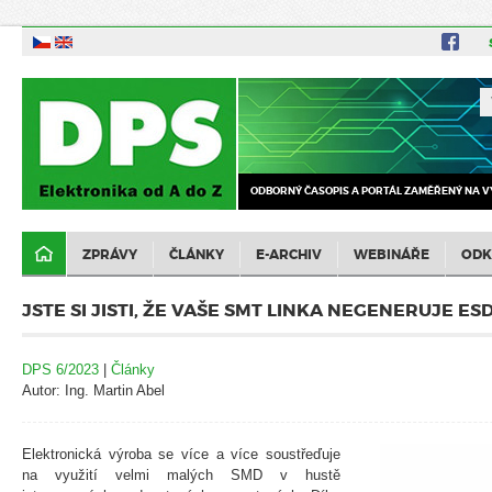
ODBORNÝ ČASOPIS A PORTÁL ZAMĚŘENÝ NA V
ZPRÁVY
ČLÁNKY
E-ARCHIV
WEBINÁŘE
ODK
JSTE SI JISTI, ŽE VAŠE SMT LINKA NEGENERUJE ES
DPS 6/2023
|
Články
Autor: Ing. Martin Abel
Elektronická výroba se více a více soustřeďuje
na využití velmi malých SMD v hustě