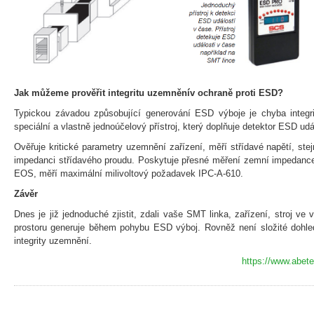
Jak můžeme prověřit integritu uzemněnív ochraně proti ESD?
Typickou závadou způsobující generování ESD výboje je chyba integri
speciální a vlastně jednoúčelový přístroj, který doplňuje detektor ESD udá
Ověřuje kritické parametry uzemnění zařízení, měří střídavé napětí, st
impedanci střídavého proudu. Poskytuje přesné měření zemní impedance. 
EOS, měří maximální milivoltový požadavek IPC-A-610.
Závěr
Dnes je již jednoduché zjistit, zdali vaše SMT linka, zařízení, stroj ve
prostoru generuje během pohybu ESD výboj. Rovněž není složité dohl
integrity uzemnění.
https://www.abete