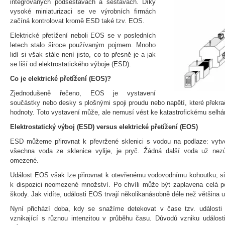
integrovaných podsestavách a sestavách. Díky
vysoké miniaturizaci se ve výrobních firmách
začíná kontrolovat kromě ESD také tzv. EOS.
Elektrické přetížení neboli EOS se v posledních
letech stalo široce používaným pojmem. Mnoho
lidí si však stále není jisto, co to přesně je a jak
se liší od elektrostatického výboje (ESD).
Co je elektrické přetížení (EOS)?
Zjednodušeně řečeno, EOS je vystavení
součástky nebo desky s plošnými spoji proudu nebo napětí, které překra
hodnoty. Toto vystavení může, ale nemusí vést ke katastrofickému selhá
Elektrostatický výboj (ESD) versus elektrické přetížení (EOS)
ESD můžeme přirovnat k převržené sklenici s vodou na podlaze: vytvoř
všechna voda ze sklenice vylije, je pryč. Žádná další voda už ne
omezené.
Událost EOS však lze přirovnat k otevřenému vodovodnímu kohoutku; sic
k dispozici neomezené množství. Po chvíli může být zaplavena celá 
škody. Jak vidíte, události EOS trvají několikanásobně déle než většina 
Nyní přichází doba, kdy se snažíme detekovat v čase tzv. událost
vznikající s různou intenzitou v průběhu času. Důvodů vzniku událost