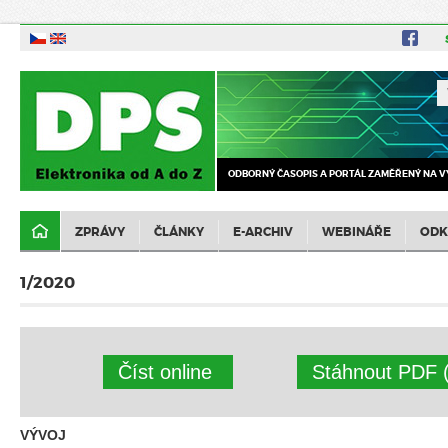
ODBORNÝ ČASOPIS A PORTÁL ZAMĚŘENÝ NA V
ZPRÁVY
ČLÁNKY
E-ARCHIV
WEBINÁŘE
ODK
1/2020
Číst online
Stáhnout PDF 
VÝVOJ