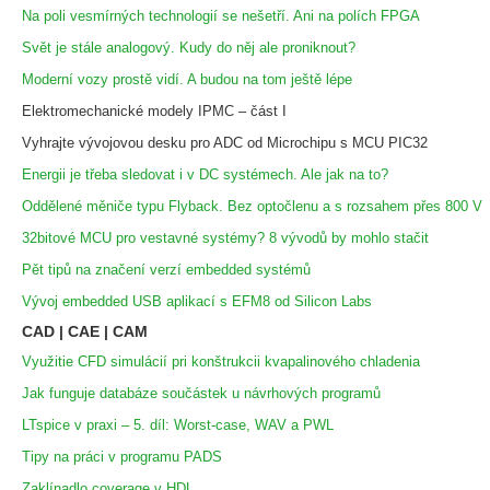
Na poli vesmírných technologií se nešetří. Ani na polích FPGA
Svět je stále analogový. Kudy do něj ale proniknout?
Moderní vozy prostě vidí. A budou na tom ještě lépe
Elektromechanické modely IPMC – část I
Vyhrajte vývojovou desku pro ADC od Microchipu s MCU PIC32
Energii je třeba sledovat i v DC systémech. Ale jak na to?
Oddělené měniče typu Flyback. Bez optočlenu a s rozsahem přes 800 V
32bitové MCU pro vestavné systémy? 8 vývodů by mohlo stačit
Pět tipů na značení verzí embedded systémů
Vývoj embedded USB aplikací s EFM8 od Silicon Labs
CAD | CAE | CAM
Využitie CFD simulácií pri konštrukcii kvapalinového chladenia
Jak funguje databáze součástek u návrhových programů
LTspice v praxi – 5. díl: Worst-case, WAV a PWL
Tipy na práci v programu PADS
Zaklínadlo coverage v HDL