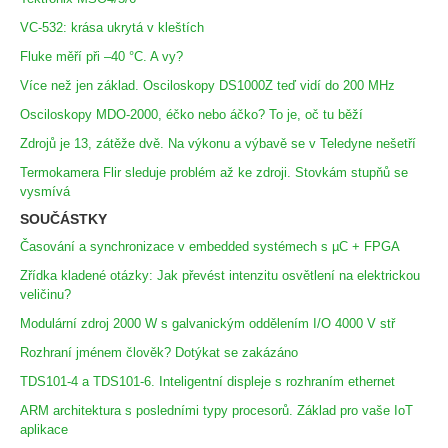
VC-532: krása ukrytá v kleštích
Fluke měří při –40 °C. A vy?
Více než jen základ. Osciloskopy DS1000Z teď vidí do 200 MHz
Osciloskopy MDO-2000, éčko nebo áčko? To je, oč tu běží
Zdrojů je 13, zátěže dvě. Na výkonu a výbavě se v Teledyne nešetří
Termokamera Flir sleduje problém až ke zdroji. Stovkám stupňů se
vysmívá
SOUČÁSTKY
Časování a synchronizace v embedded systémech s µC + FPGA
Zřídka kladené otázky: Jak převést intenzitu osvětlení na elektrickou
veličinu?
Modulární zdroj 2000 W s galvanickým oddělením I/O 4000 V stř
Rozhraní jménem člověk? Dotýkat se zakázáno
TDS101-4 a TDS101-6. Inteligentní displeje s rozhraním ethernet
ARM architektura s posledními typy procesorů. Základ pro vaše IoT
aplikace