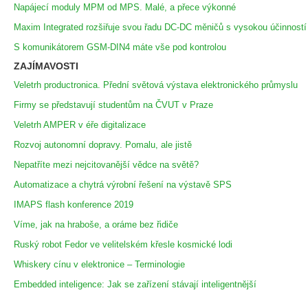
Napájecí moduly MPM od MPS. Malé, a přece výkonné
Maxim Integrated rozšiřuje svou řadu DC-DC měničů s vysokou účinností
S komunikátorem GSM-DIN4 máte vše pod kontrolou
ZAJÍMAVOSTI
Veletrh productronica. Přední světová výstava elektronického průmyslu
Firmy se představují studentům na ČVUT v Praze
Veletrh AMPER v éře digitalizace
Rozvoj autonomní dopravy. Pomalu, ale jistě
Nepatříte mezi nejcitovanější vědce na světě?
Automatizace a chytrá výrobní řešení na výstavě SPS
IMAPS flash konference 2019
Víme, jak na hraboše, a oráme bez řidiče
Ruský robot Fedor ve velitelském křesle kosmické lodi
Whiskery cínu v elektronice – Terminologie
Embedded inteligence: Jak se zařízení stávají inteligentnější