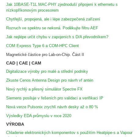
Jak 10BASE-T1L MAC-PHY zjednoduší připojení k ethernetu s
nízkopříkonovým procesorem
Chytřejší, propojená, ale i lépe zabezpečená zařízení
Rozruch ve spektru se nekoná. Poděkujte filtru AEF
Jak nejlépe určit chybu v zapojeních s D/A převodníkem?
COM Express Type 6 a COM-HPC Client
Magnetické částice pro Lab-on-Chip. Část II
CAD | CAE | CAM
Digitalizace výroby pro malé a střední podniky
Zkuste Cenos Antenna Design pro návrh vf antén
Nový rychlý a přesný simulátor Spectre FX
Siemens posiluje v řešeních pro validaci a verifikaci IP
Nová verze Pulsonix zrychlí návrh desky až o 80 %
Výsledky EDA průmyslu v roce 2020
VÝROBA
Chladenie elektronických komponentov s použitím Heatpipe-s a Vapour