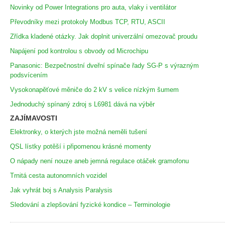
Novinky od Power Integrations pro auta, vlaky i ventilátor
Převodníky mezi protokoly Modbus TCP, RTU, ASCII
Zřídka kladené otázky. Jak doplnit univerzální omezovač proudu
Napájení pod kontrolou s obvody od Microchipu
Panasonic: Bezpečnostní dveřní spínače řady SG-P s výrazným
podsvícením
Vysokonapěťové měniče do 2 kV s velice nízkým šumem
Jednoduchý spínaný zdroj s L6981 dává na výběr
ZAJÍMAVOSTI
Elektronky, o kterých jste možná neměli tušení
QSL lístky potěší i připomenou krásné momenty
O nápady není nouze aneb jemná regulace otáček gramofonu
Trnitá cesta autonomních vozidel
Jak vyhrát boj s Analysis Paralysis
Sledování a zlepšování fyzické kondice – Terminologie