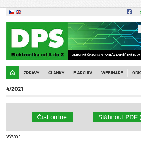
ODBORNÝ ČASOPIS A PORTÁL ZAMĚŘENÝ NA V
ZPRÁVY
ČLÁNKY
E-ARCHIV
WEBINÁŘE
ODK
4/2021
Číst online
Stáhnout PDF 
VÝVOJ