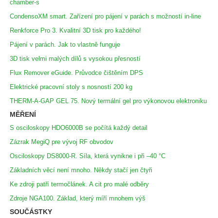
chamber-s
CondensoXM smart. Zařízení pro pájení v parách s možností in-line
Renkforce Pro 3. Kvalitní 3D tisk pro každého!
Pájení v parách. Jak to vlastně funguje
3D tisk velmi malých dílů s vysokou přesností
Flux Remover eGuide. Průvodce čištěním DPS
Elektrické pracovní stoly s nosností 200 kg
THERM-A-GAP GEL 75. Nový termální gel pro výkonovou elektroniku
MĚŘENÍ
S osciloskopy HDO6000B se počítá každý detail
Zázrak MegiQ pre vývoj RF obvodov
Osciloskopy DS8000-R. Síla, která vynikne i při –40 °C
Základních věcí není mnoho. Někdy stačí jen čtyři
Ke zdroji patří termočlánek. A cit pro malé odběry
Zdroje NGA100. Základ, který míří mnohem výš
SOUČÁSTKY