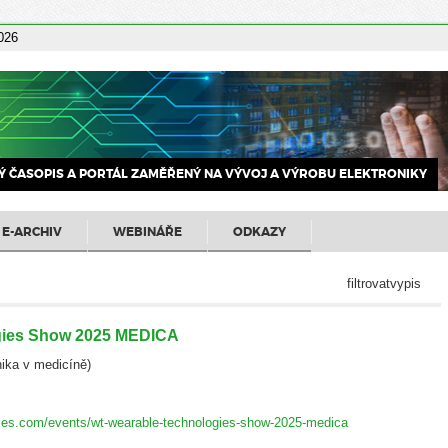
2026
 ČASOPIS A PORTÁL ZAMĚŘENÝ NA VÝVOJ A VÝROBU ELEKTRONIKY
E-ARCHIV
WEBINÁŘE
ODKAZY
filtrovatvypis
gies Show 2025 MEDICA
nika v medicíně)
gies.com/events/wt-wearable-technologies-show-2025-medica