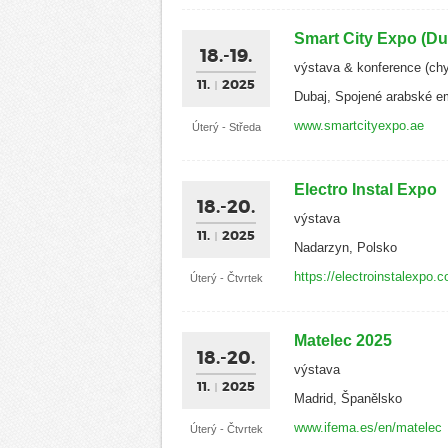
Smart City Expo (Du
18.-19.
výstava & konference (chy
11.
2025
Dubaj, Spojené arabské e
www.smartcityexpo.ae
Úterý - Středa
Electro Instal Expo
18.-20.
výstava
11.
2025
Nadarzyn, Polsko
https://electroinstalexpo.
Úterý - Čtvrtek
Matelec 2025
18.-20.
výstava
11.
2025
Madrid, Španělsko
www.ifema.es/en/matelec
Úterý - Čtvrtek