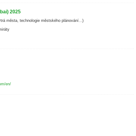
bai) 2025
trá města, technologie městského plánování...)
miráty
com/en/