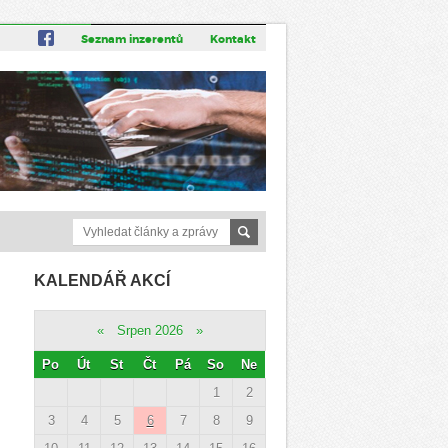
Seznam inzerentů
Kontakt
KALENDÁŘ AKCÍ
«
Srpen 2026
»
Po
Út
St
Čt
Pá
So
Ne
1
2
3
4
5
6
7
8
9