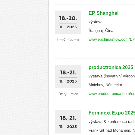
EP Shanghai
18.-20.
výstava
11.
2025
Šanghaj, Čína
www.epchinashow.com/EP
Úterý - Čtvrtek
productronica 2025
18.-21.
výstava (inovativní výrobn
11.
2025
Mnichov, Německo
www.productronica.com/en
Úterý - Pátek
Formnext Expo 202
18.-21.
výstava & konference (adit
11.
2025
Frankfurt nad Mohanem,