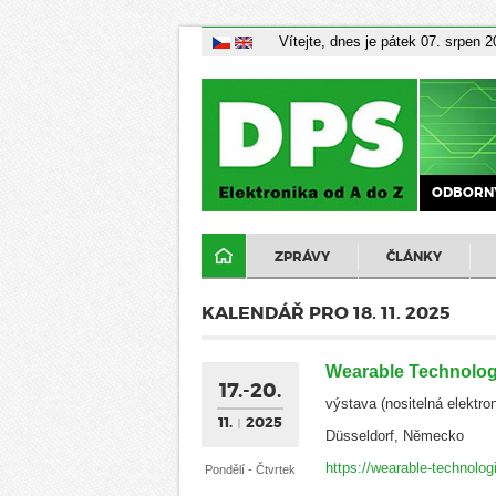
Vítejte, dnes je pátek 07. srpen 
ODBORNÝ
ZPRÁVY
ČLÁNKY
KALENDÁŘ PRO 18. 11. 2025
Wearable Technolo
17.-20.
výstava (nositelná elektro
11.
2025
Düsseldorf, Německo
https://wearable-technolo
Pondělí - Čtvrtek