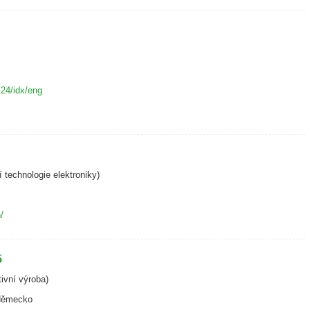
24/idx/eng
í technologie elektroniky)
/
5
ivní výroba)
 Německo