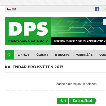
ODBORNÝ ČASOPIS A PORTÁL ZAMĚŘENÝ NA V
ZPRÁVY
ČLÁNKY
E-ARCHIV
WEBINÁŘE
ODK
KALENDÁŘ PRO KVĚTEN 2017
Žádné akce nejsou k nalezení
Nyní
Další události