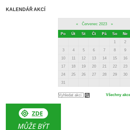
KALENDÁŘ AKCÍ
«
Červenec 2023
»
Po
Út
St
Čt
Pá
So
Ne
1
2
3
4
5
6
7
8
9
10
11
12
13
14
15
16
17
18
19
20
21
22
23
24
25
26
27
28
29
30
31
Všechny akc