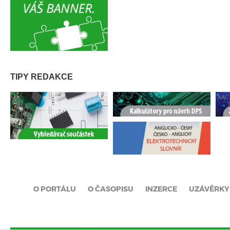
TIPY REDAKCE
O PORTÁLU
O ČASOPISU
INZERCE
UZÁVĚRKY