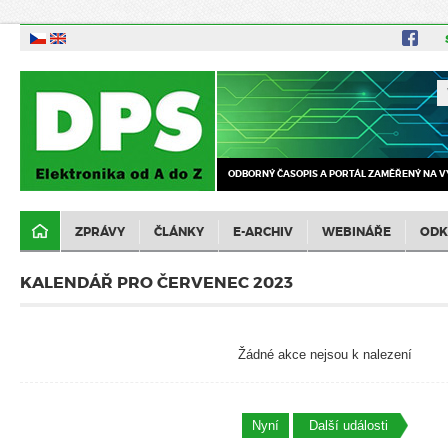
ODBORNÝ ČASOPIS A PORTÁL ZAMĚŘENÝ NA V
ZPRÁVY
ČLÁNKY
E-ARCHIV
WEBINÁŘE
ODK
KALENDÁŘ PRO ČERVENEC 2023
Žádné akce nejsou k nalezení
Nyní
Další události