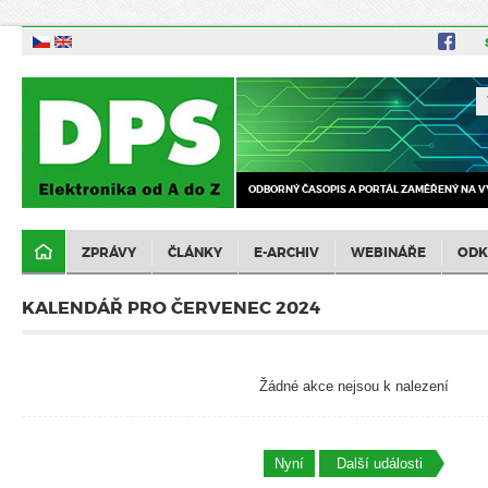
ODBORNÝ ČASOPIS A PORTÁL ZAMĚŘENÝ NA V
ZPRÁVY
ČLÁNKY
E-ARCHIV
WEBINÁŘE
ODK
KALENDÁŘ PRO ČERVENEC 2024
Žádné akce nejsou k nalezení
Nyní
Další události