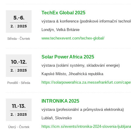
TechEx Global 2025
5.-6.
výstava & konference (podnikové informační technol
2.
2025
Londýn, Velká Británie
www.techexevent.com/techex-global/
Středa - Čtvrtek
Solar Power Africa 2025
10.-12.
výstava (solární systémy, skladování energie)
2.
2025
Kapské Město, Jihoafrická republika
https://solarpowerafrica.za.messefrankfurt.com/cap
Pondělí - Středa
INTRONIKA 2025
11.-13.
výstava (profesionální a průmyslová elektronika)
2.
2025
Lublaň, Slovinsko
https://icm.si/events/intronika-2024-slovenia-ljubljana
Úterý - Čtvrtek