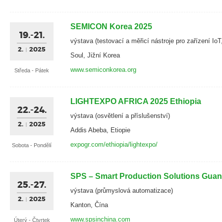
SEMICON Korea 2025
19.-21.
výstava (testovací a měřicí nástroje pro zařízení Io
2.
2025
Soul, Jižní Korea
www.semiconkorea.org
Středa - Pátek
LIGHTEXPO AFRICA 2025 Ethiopia
22.-24.
výstava (osvětlení a příslušenství)
2.
2025
Addis Abeba, Etiopie
expogr.com/ethiopia/lightexpo/
Sobota - Pondělí
SPS – Smart Production Solutions Gua
25.-27.
výstava (průmyslová automatizace)
2.
2025
Kanton, Čína
www.spsinchina.com
Úterý - Čtvrtek