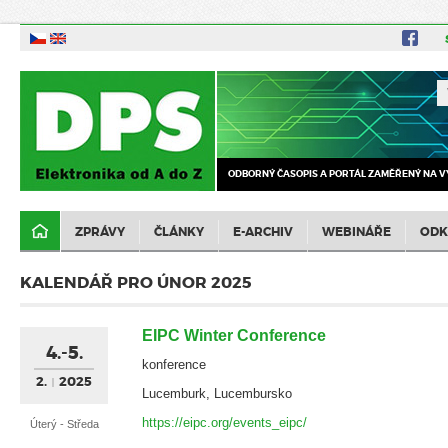
ODBORNÝ ČASOPIS A PORTÁL ZAMĚŘENÝ NA V
ZPRÁVY
ČLÁNKY
E-ARCHIV
WEBINÁŘE
ODK
KALENDÁŘ PRO ÚNOR 2025
EIPC Winter Conference
4.-5.
konference
2.
2025
Lucemburk, Lucembursko
https://eipc.org/events_eipc/
Úterý - Středa