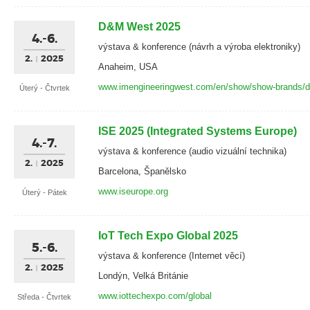
D&M West 2025
4.-6.
výstava & konference (návrh a výroba elektroniky)
2.
2025
Anaheim, USA
www.imengineeringwest.com/en/show/show-brands/d
Úterý - Čtvrtek
ISE 2025 (Integrated Systems Europe)
4.-7.
výstava & konference (audio vizuální technika)
2.
2025
Barcelona, Španělsko
www.iseurope.org
Úterý - Pátek
IoT Tech Expo Global 2025
5.-6.
výstava & konference (Internet věcí)
2.
2025
Londýn, Velká Británie
www.iottechexpo.com/global
Středa - Čtvrtek