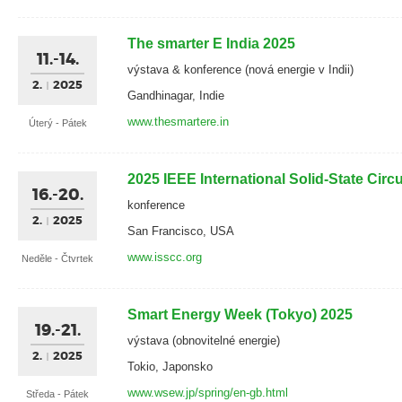
The smarter E India 2025
11.-14.
výstava & konference (nová energie v Indii)
2.
2025
Gandhinagar, Indie
www.thesmartere.in
Úterý - Pátek
2025 IEEE International Solid-State Cir
16.-20.
konference
2.
2025
San Francisco, USA
www.isscc.org
Neděle - Čtvrtek
Smart Energy Week (Tokyo) 2025
19.-21.
výstava (obnovitelné energie)
2.
2025
Tokio, Japonsko
www.wsew.jp/spring/en-gb.html
Středa - Pátek