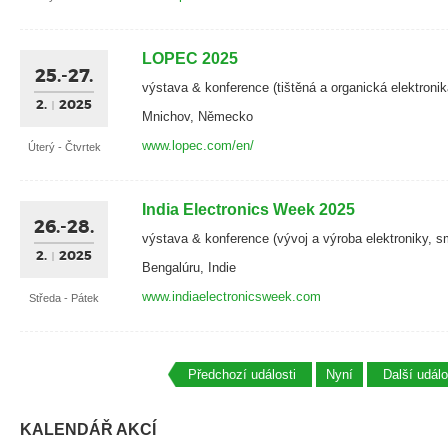
LOPEC 2025
25.-27.
výstava & konference (tištěná a organická elektronik
2.
2025
Mnichov, Německo
www.lopec.com/en/
Úterý - Čtvrtek
India Electronics Week 2025
26.-28.
výstava & konference (vývoj a výroba elektroniky, s
2.
2025
Bengalúru, Indie
www.indiaelectronicsweek.com
Středa - Pátek
Předchozí události
Nyní
Další událo
KALENDÁŘ AKCÍ