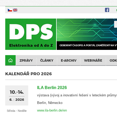
ODBORNÝ ČASOPIS A PORTÁL ZAMĚŘENÝ NA V
ZPRÁVY
ČLÁNKY
E-ARCHIV
WEBINÁŘE
ODK
KALENDÁŘ PRO 2026
ILA Berlin 2026
10.-14.
výstava (vývoj a inovativní řešení v leteckém průmy
6.
2026
Berlín, Německo
www.ila-berlin.de/en
Středa - Neděle