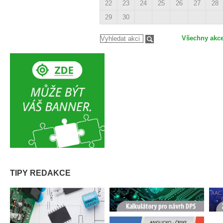
22
23
24
25
26
27
28
29
30
Všechny akc
TIPY REDAKCE