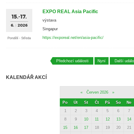
EXPO REAL Asia Pacific
15.-17.
výstava
6.
2026
Singapur
https://exporeal.net/en/asia-pacific/
Pondělí - Středa
Předchozí události
Nyní
Další událo
KALENDÁŘ AKCÍ
«
Červen 2026
»
Po
Út
St
Čt
Pá
So
Ne
1
2
3
4
5
6
7
8
9
10
11
12
13
14
15
16
17
18
19
20
21