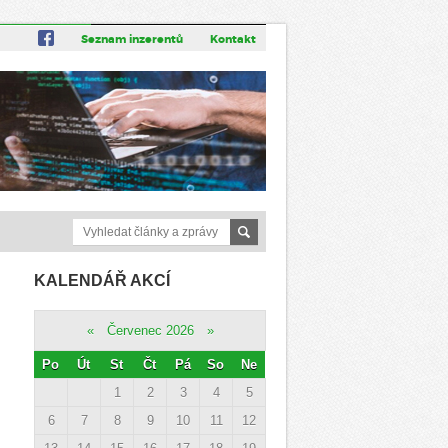
Seznam inzerentů
Kontakt
KALENDÁŘ AKCÍ
«
Červenec 2026
»
Po
Út
St
Čt
Pá
So
Ne
1
2
3
4
5
6
7
8
9
10
11
12