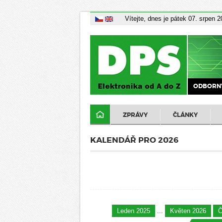
Vítejte, dnes je pátek 07. srpen 
ODBORNÝ
ZPRÁVY
ČLÁNKY
KALENDÁŘ PRO 2026
Leden 2025
...
Květen 2026
Č