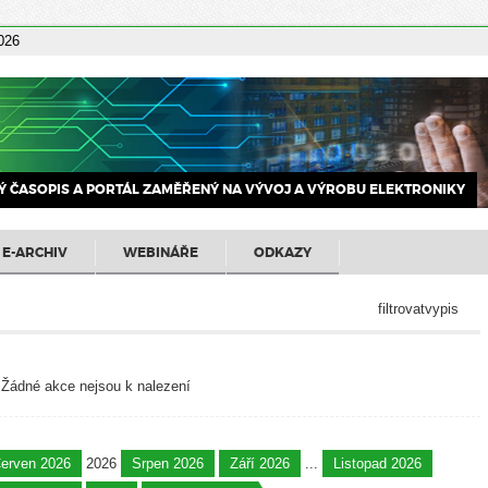
2026
 ČASOPIS A PORTÁL ZAMĚŘENÝ NA VÝVOJ A VÝROBU ELEKTRONIKY
E-ARCHIV
WEBINÁŘE
ODKAZY
filtrovatvypis
Žádné akce nejsou k nalezení
erven 2026
2026
Srpen 2026
Září 2026
...
Listopad 2026