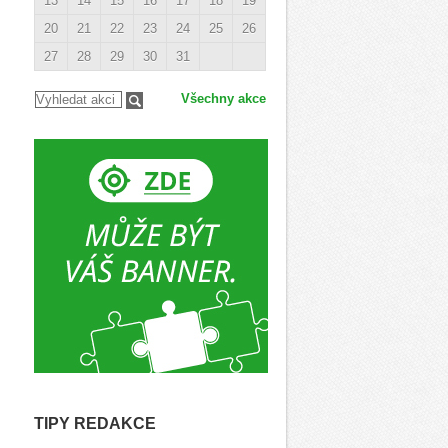
13
14
15
16
17
18
19
20
21
22
23
24
25
26
27
28
29
30
31
Všechny akce
TIPY REDAKCE