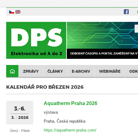
ODBORNÝ ČASOPIS A PORTÁL ZAMĚŘENÝ NA V
ZPRÁVY
ČLÁNKY
E-ARCHIV
WEBINÁŘE
ODK
KALENDÁŘ PRO BŘEZEN 2026
Aquatherm Praha 2026
3.-6.
výstava
3.
2026
Praha, Česká republika
https://aquatherm-praha.com/
Úterý - Pátek