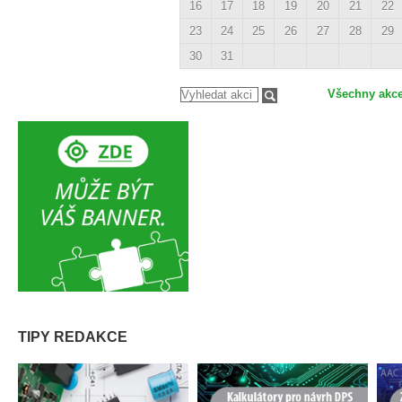
16
17
18
19
20
21
22
23
24
25
26
27
28
29
30
31
Všechny akc
TIPY REDAKCE