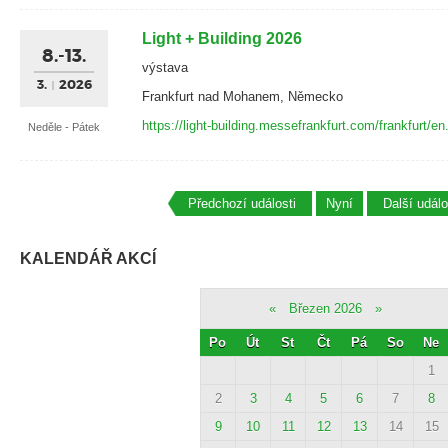
Light + Building 2026
8.-13.
výstava
3.
2026
Frankfurt nad Mohanem, Německo
https://light-building.messefrankfurt.com/frankfurt/en
Neděle - Pátek
Předchozí události
Nyní
Další událo
KALENDÁŘ AKCÍ
«
Březen 2026
»
Po
Út
St
Čt
Pá
So
Ne
1
2
3
4
5
6
7
8
9
10
11
12
13
14
15