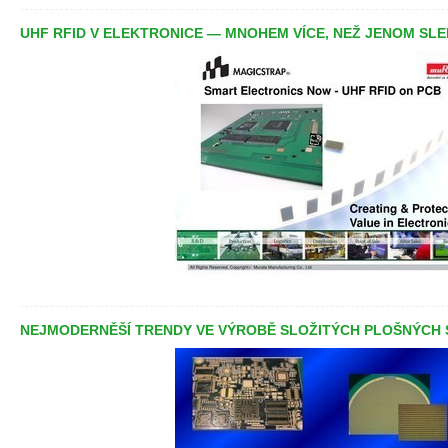
UHF RFID V ELEKTRONICE — MNOHEM VÍCE, NEŽ JENOM SL
NEJMODERNĚŠÍ TRENDY VE VÝROBĚ SLOŽITÝCH PLOŠNÝCH