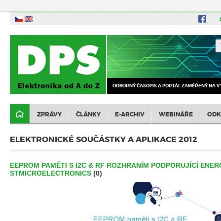
ODBORNÝ ČASOPIS A PORTÁL ZAMĚŘENÝ NA V
ZPRÁVY
ČLÁNKY
E-ARCHIV
WEBINÁŘE
ODK
ELEKTRONICKÉ SOUČÁSTKY A APLIKACE 2012
EEPROM PAMĚTI S I2C & RF ROZHRANÍM PODPORUJÍCÍ ENER
STMICROELECTRONICS
(0)