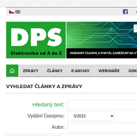
ODBORNÝ ČASOPIS A PORTÁL ZAMĚŘENÝ NA V
ZPRÁVY
ČLÁNKY
E-ARCHIV
WEBINÁŘE
ODK
VYHLEDAT ČLÁNKY A ZPRÁVY
Hledaný text:
Vydání časopisu:
Autor: