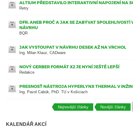
ALTIUM PŘEDSTAVILO INTERAKTIVNÍ NAPOJENÍ NA 
Retry
DFR, ANEB PROČ A JAK SE ZABÝVAT SPOLEHLIVOSTÍ
NÁVRHU
BQR
JAK VYSTOUPAT V NÁVRHU DESEK AŽ NA VRCHOL
Ing. Milan Klauz, CADware
NOVÝ GERBER FORMÁT X2 JE NYNÍ JEŠTĚ LEPŠÍ
Redakce
PRESNOSŤ NÁSTROJA HYPERLYNX THERMAL V INŽIN
Ing. Pavol Cabúk, PhD. TU v Košiciach
Nejnovější články
Novější články
KALENDÁŘ AKCÍ