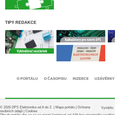
TIPY REDAKCE
O PORTÁLU
O ČASOPISU
INZERCE
UZÁVĚRKY
© 2026 DPS Elektronika od A do Z. |
Mapa portálu
|
Ochrana
Vyrobilo
osobních údajů
|
Cookies
Obsah portálu dps-az.cz se nesmí kopírovat ani šířit bez písemného souhlas