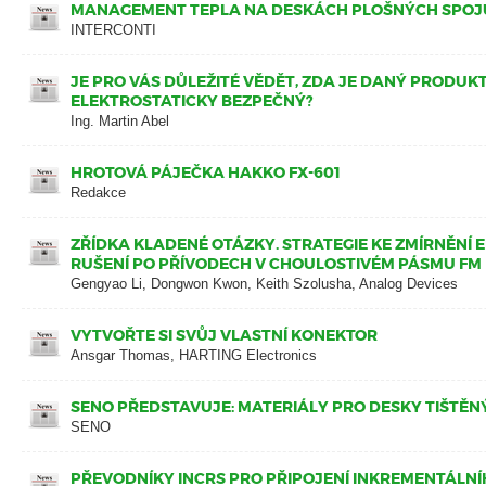
MANAGEMENT TEPLA NA DESKÁCH PLOŠNÝCH SPOJ
INTERCONTI
JE PRO VÁS DŮLEŽITÉ VĚDĚT, ZDA JE DANÝ PRODUK
ELEKTROSTATICKY BEZPEČNÝ?
Ing. Martin Abel
HROTOVÁ PÁJEČKA HAKKO FX-601
Redakce
ZŘÍDKA KLADENÉ OTÁZKY. STRATEGIE KE ZMÍRNĚNÍ
RUŠENÍ PO PŘÍVODECH V CHOULOSTIVÉM PÁSMU FM
Gengyao Li, Dongwon Kwon, Keith Szolusha, Analog Devices
VYTVOŘTE SI SVŮJ VLASTNÍ KONEKTOR
Ansgar Thomas, HARTING Electronics
SENO PŘEDSTAVUJE: MATERIÁLY PRO DESKY TIŠTĚN
SENO
PŘEVODNÍKY INCRS PRO PŘIPOJENÍ INKREMENTÁLN