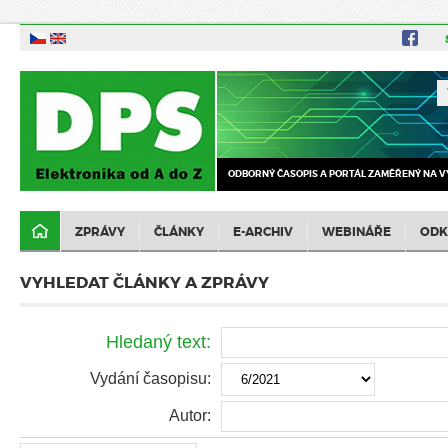
ODBORNÝ ČASOPIS A PORTÁL ZAMĚŘENÝ NA V
ZPRÁVY
ČLÁNKY
E-ARCHIV
WEBINÁŘE
ODK
VYHLEDAT ČLÁNKY A ZPRÁVY
Hledaný text:
Vydání časopisu:
Autor: