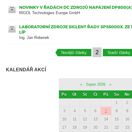
NOVINKY V ŘADÁCH DC ZDROJŮ NAPÁJENÍ DP800(A
RIGOL Technologies Europe GmbH
LABORATORNÍ ZDROJE SIGLENT ŘADY SPS5000X. ZE 
LÍP
Ing. Jan Robenek
2
Novější články
Starší články
KALENDÁŘ AKCÍ
«
Srpen 2026
»
Po
Út
St
Čt
Pá
So
Ne
1
2
3
4
5
6
7
8
9
10
11
12
13
14
15
16
17
18
19
20
21
22
23