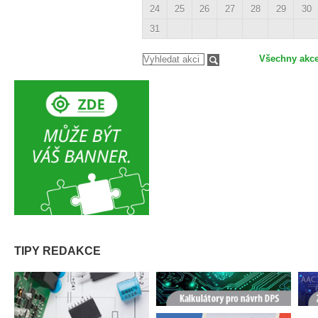
24
25
26
27
28
29
30
31
Všechny akc
TIPY REDAKCE