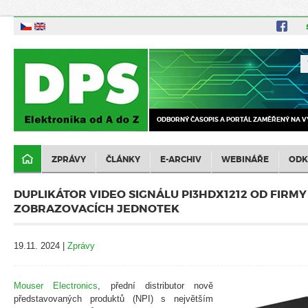
ODBORNÝ ČASOPIS A PORTÁL ZAMĚŘENÝ NA V
ZPRÁVY
ČLÁNKY
E-ARCHIV
WEBINÁŘE
ODK
DUPLIKÁTOR VIDEO SIGNÁLU PI3HDX1212 OD FIRMY
ZOBRAZOVACÍCH JEDNOTEK
19.11. 2024 |
Zprávy
Mouser Electronics
, přední distributor nově
představovaných produktů (NPI) s největším