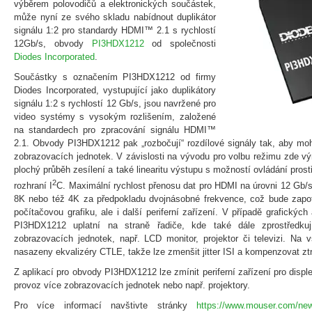
výběrem polovodičů a elektronických součástek,
může nyní ze svého skladu nabídnout duplikátor
signálu 1:2 pro standardy HDMI™ 2.1 s rychlostí
12Gb/s, obvody
PI3HDX1212
od společnosti
Diodes Incorporated
.
Součástky s označením PI3HDX1212 od firmy
Diodes Incorporated, vystupující jako duplikátory
signálu 1:2 s rychlostí 12 Gb/s, jsou navržené pro
video systémy s vysokým rozlišením, založené
na standardech pro zpracování signálu HDMI™
2.1. Obvody PI3HDX1212 pak „rozbočují“ rozdílové signály tak, aby moh
zobrazovacích jednotek. V závislosti na vývodu pro volbu režimu zde výro
plochý průběh zesílení a také linearitu výstupu s možností ovládání prost
2
rozhraní I
C. Maximální rychlost přenosu dat pro HDMI na úrovni 12 Gb/s 
8K nebo též 4K za předpokladu dvojnásobné frekvence, což bude zap
počítačovou grafiku, ale i další periferní zařízení. V případě grafickýc
PI3HDX1212 uplatní na straně řadiče, kde také dále zprostředkuj
zobrazovacích jednotek, např. LCD monitor, projektor či televizi. Na 
nasazeny ekvalizéry CTLE, takže lze zmenšit jitter ISI a kompenzovat ztr
Z aplikací pro obvody PI3HDX1212 lze zmínit periferní zařízení pro displ
provoz více zobrazovacích jednotek nebo např. projektory.
Pro více informací navštivte stránky
https://www.mouser.com/new