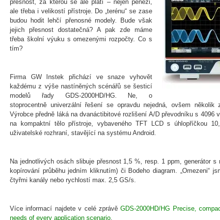
přesnost, za kterou se ale platí – nejen penězi,
ale třeba i velikostí přístroje. Do „terénu“ se zase
budou hodit lehčí přenosné modely. Bude však
jejich přesnost dostatečná? A pak zde máme
třeba školní výuku s omezenými rozpočty. Co s
tím?
Firma GW Instek přichází ve snaze vyhovět
každému z výše nastíněných scénářů se šesticí
modelů řady GDS-2000HD/HG. Ne, o
stoprocentně univerzální řešení se opravdu nejedná, ovšem několik
Výrobce předně láká na dvanáctibitové rozlišení A/D převodníku s 4096 v
na kompaktní tělo přístroje, vybaveného TFT LCD s úhlopříčkou 10,
uživatelské rozhraní, stavějící na systému Android.
Na jednotlivých osách slibuje přesnost 1,5 %, resp. 1 ppm, generátor 
kopírování průběhu jedním kliknutím) či Bodeho diagram. „Omezeni“ 
čtyřmi kanály nebo rychlostí max. 2,5 GS/s.
Více informací najdete v celé zprávě
GDS-2000HD/HG Precise, compact, 
needs of every application scenario
.