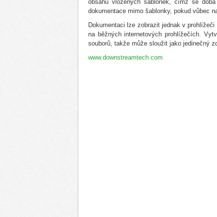
obsahu vložených šablonek, čímž se doba
dokumentace mimo šablonky, pokud vůbec n
Dokumentaci lze zobrazit jednak v prohlížeči
na běžných internetových prohlížečích. Vyt
souborů, takže může sloužit jako jedinečný zd
www.downstreamtech.com