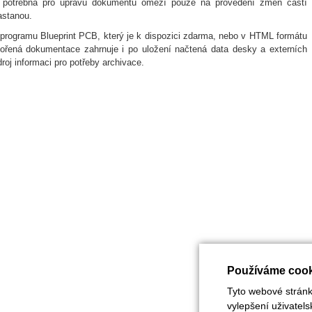
 potřebná pro úpravu dokumentu omezí pouze na provedení změn částí
astanou.
 programu Blueprint PCB, který je k dispozici zdarma, nebo v HTML formátu
vořená dokumentace zahrnuje i po uložení načtená data desky a externích
roj informaci pro potřeby archivace.
Používáme cook
Tyto webové stránky
vylepšení uživatel