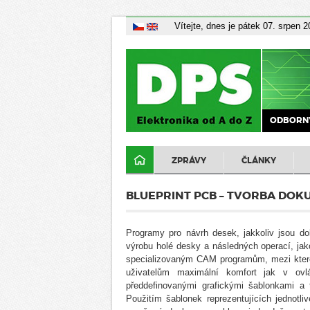
Vítejte, dnes je pátek 07. srpen 
ODBORNÝ
ZPRÁVY
ČLÁNKY
BLUEPRINT PCB – TVORBA DOK
Programy pro návrh desek, jakkoliv jsou do
výrobu holé desky a následných operací, jak
specializovaným CAM programům, mezi které 
uživatelům maximální komfort jak v ovl
předdefinovanými grafickými šablonkami a t
Použitím šablonek reprezentujících jednotl