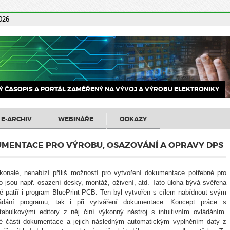
2026
 ČASOPIS A PORTÁL ZAMĚŘENÝ NA VÝVOJ A VÝROBU ELEKTRONIKY
E-ARCHIV
WEBINÁŘE
ODKAZY
UMENTACE PRO VÝROBU, OSAZOVÁNÍ A OPRAVY DPS
konalé, nenabízí příliš možností pro vytvoření dokumentace potřebné pro
o jsou např. osazení desky, montáž, oživení, atd. Tato úloha bývá svěřena
patří i program BluePrint PCB. Ten byl vytvořen s cílem nabídnout svým
ádání programu, tak i při vytváření dokumentace. Koncept práce s
abulkovými editory z něj činí výkonný nástroj s intuitivním ovládáním.
ivé části dokumentace a jejich následným automatickým vyplněním daty z