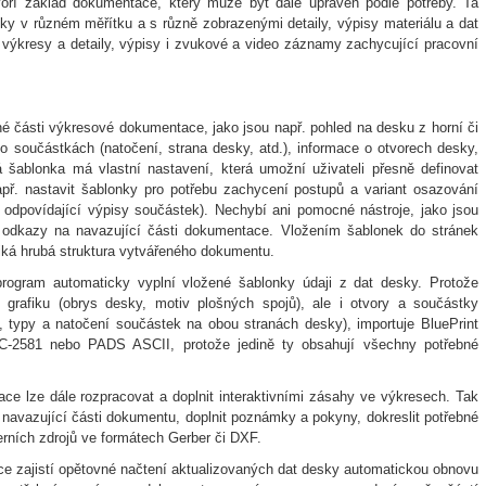
oří základ dokumentace, který může být dále upraven podle potřeby. Ta
y v různém měřítku a s různě zobrazenými detaily, výpisy materiálu a dat
výkresy a detaily, výpisy i zvukové a video záznamy zachycující pracovní
é části výkresové dokumentace, jako jsou např. pohled na desku z horní či
 o součástkách (natočení, strana desky, atd.), informace o otvorech desky,
á šablonka má vlastní nastavení, která umožní uživateli přesně definovat
ř. nastavit šablonky pro potřebu zachycení postupů a variant osazování
odpovídající výpisy součástek). Nechybí ani pomocné nástroje, jako jsou
o odkazy na navazující části dokumentace. Vložením šablonek do stránek
ká hrubá struktura vytvářeného dokumentu.
ogram automaticky vyplní vložené šablonky údaji z dat desky. Protože
rafiku (obrys desky, motiv plošných spojů), ale i otvory a součástky
ů, typy a natočení součástek na obou stranách desky), importuje BluePrint
2581 nebo PADS ASCII, protože jedině ty obsahují všechny potřebné
e lze dále rozpracovat a doplnit interaktivními zásahy ve výkresech. Tak
 navazující části dokumentu, doplnit poznámky a pokyny, dokreslit potřebné
xterních zdrojů ve formátech Gerber či DXF.
e zajistí opětovné načtení aktualizovaných dat desky automatickou obnovu