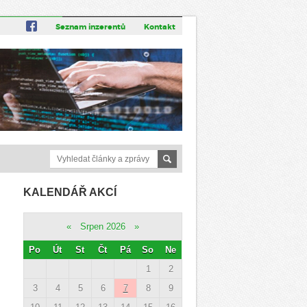
Seznam inzerentů
Kontakt
KALENDÁŘ AKCÍ
«
Srpen 2026
»
Po
Út
St
Čt
Pá
So
Ne
1
2
3
4
5
6
7
8
9