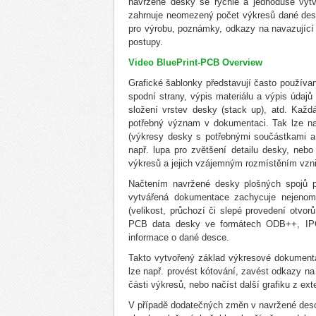
navržené desky se rychle a jednoduše vytv
zahrnuje neomezený počet výkresů dané desk
pro výrobu, poznámky, odkazy na navazující 
postupy.
Video BluePrint-PCB Overview
Grafické šablonky představují často používan
spodní strany, výpis materiálu a výpis údajů
složení vrstev desky (stack up), atd. Každ
potřebný význam v dokumentaci. Tak lze nap
(výkresy desky s potřebnými součástkami a 
např. lupa pro zvětšení detailu desky, neb
výkresů a jejich vzájemným rozmístěním vzni
Načtením navržené desky plošných spojů pr
vytvářená dokumentace zachycuje nejenom g
(velikost, průchozí či slepé provedení otvor
PCB data desky ve formátech ODB++, IPC-
informace o dané desce.
Takto vytvořený základ výkresové dokumentac
lze např. provést kótování, zavést odkazy na
části výkresů, nebo načíst další grafiku z e
V případě dodatečných změn v navržené desc