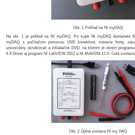
Obr. 1 Pohľad na NI myDAQ
Na obr. 1 je pohľad na NI myDAQ. Pri kúpe NI myDAQ dostanete N
myDAQ s počítačom pomocou USB konektora, meracie hroty, zásuv
univerzálny skrutkovač a inštalačné DVD, na ktorom je okrem progr
4.4 Driver aj program NI LabVIEW 2012 a NI MultiSIM 12.0. Celá zostava 
Obr. 2 Úplná zostava NI my DAQ