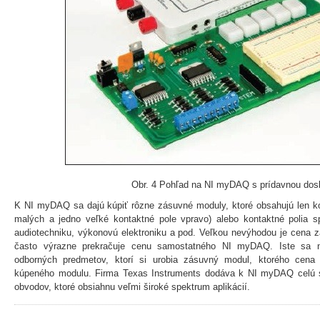
Obr. 4 Pohľad na NI myDAQ s prídavnou dos
K NI myDAQ sa dajú kúpiť rôzne zásuvné moduly, ktoré obsahujú len kont
malých a jedno veľké kontaktné pole vpravo) alebo kontaktné polia 
audiotechniku, výkonovú elektroniku a pod. Veľkou nevýhodou je cena 
často výrazne prekračuje cenu samostatného NI myDAQ. Iste sa ná
odborných predmetov, ktorí si urobia zásuvný modul, ktorého cena 
kúpeného modulu. Firma Texas Instruments dodáva k NI myDAQ celú s
obvodov, ktoré obsiahnu veľmi široké spektrum aplikácií.