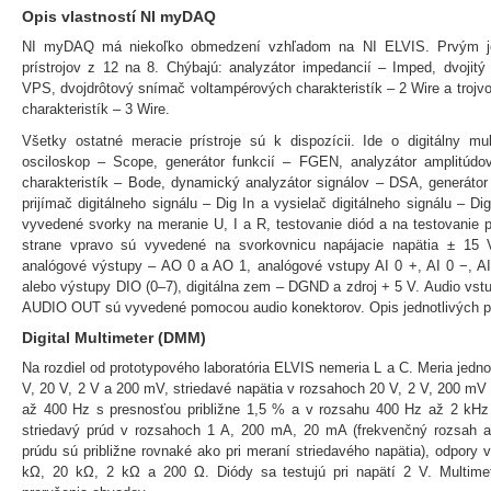
Opis vlastností NI myDAQ
NI myDAQ má niekoľko obmedzení vzhľadom na NI ELVIS. Prvým je
prístrojov z 12 na 8. Chýbajú: analyzátor impedancií – Imped, dvojitý 
VPS, dvojdrôtový snímač voltampérových charakteristík – 2 Wire a troj
charakteristík – 3 Wire.
Všetky ostatné meracie prístroje sú k dispozícii. Ide o digitálny m
osciloskop – Scope, generátor funkcií – FGEN, analyzátor amplitúd
charakteristík – Bode, dynamický analyzátor signálov – DSA, generáto
prijímač digitálneho signálu – Dig In a vysielač digitálneho signálu – D
vyvedené svorky na meranie U, I a R, testovanie diód a na testovanie p
strane vpravo sú vyvedené na svorkovnicu napájacie napätia ± 1
analógové výstupy – AO 0 a AO 1, analógové vstupy AI 0 +, AI 0 −, AI 
alebo výstupy DIO (0–7), digitálna zem – DGND a zdroj + 5 V. Audio vst
AUDIO OUT sú vyvedené pomocou audio konektorov. Opis jednotlivých pr
Digital Multimeter (DMM)
Na rozdiel od prototypového laboratória ELVIS nemeria L a C. Meria jed
V, 20 V, 2 V a 200 mV, striedavé napätia v rozsahoch 20 V, 2 V, 200 m
až 400 Hz s presnosťou približne 1,5 % a v rozsahu 400 Hz až 2 kH
striedavý prúd v rozsahoch 1 A, 200 mA, 20 mA (frekvenčný rozsah a
prúdu sú približne rovnaké ako pri meraní striedavého napätia), odpor
kΩ, 20 kΩ, 2 kΩ a 200 Ω. Diódy sa testujú pri napätí 2 V. Multime