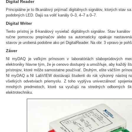
Digital Reader
Principiálne je to 8kanálový prijímač digitálnych signálov, ktorých stav 
podobných LED. Dajú sa voliť kanály 0–3, 4–7 a 0–7.
Digital Writer
Tento prístroj je 8-kanálový vysielač digitálnych signálov. Stav kanálo
ručne pomocou prepínačov alebo sa automaticky opakuje nastavená 
stavov je urobená podobne ako pri DigitalReader. Na obr. 3 vpravo je pohľa
Záver
NI myDAQ je veľkým prínosom v laboratóriách slaboprúdových mer
elektroniky hlavne tým, že je cenovo dostupný a umožňuje, aby každý št
prístrojov, ktoré môže samostatne používať. Druhým, ešte väčším príno
NI myDAQ a NI LabVIEW dostávajú študenti do rúk výkonný nástroj na
všetkých odvetviach priemyslu. Z toho vyplýva univerzálnosť spoj
mnohých predmetoch, ktoré sa vyučujú na stredných odborných šk
elektrotechniku.