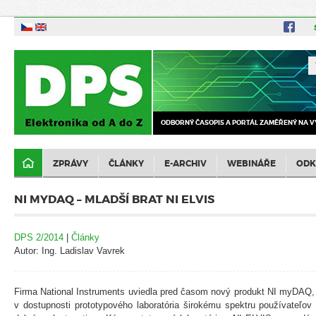
ODBORNÝ ČASOPIS A PORTÁL ZAMĚŘENÝ NA V
ZPRÁVY
ČLÁNKY
E-ARCHIV
WEBINÁŘE
ODK
NI MYDAQ – MLADŠÍ BRAT NI ELVIS
DPS 2/2014
|
Články
Autor: Ing. Ladislav Vavrek
Firma National Instruments uviedla pred časom nový produkt NI myDAQ, 
v dostupnosti prototypového laboratória širokému spektru používateľov