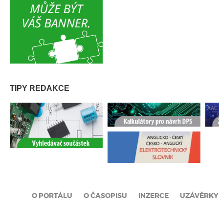
TIPY REDAKCE
O PORTÁLU
O ČASOPISU
INZERCE
UZÁVĚRKY