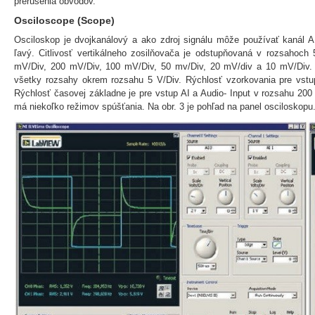
prerušenia obvodov.
Osciloscope (Scope)
Osciloskop je dvojkanálový a ako zdroj signálu môže používať kanál A
ľavý. Citlivosť vertikálneho zosilňovača je odstupňovaná v rozsahoch 
mV/Div, 200 mV/Div, 100 mV/Div, 50 mv/Div, 20 mV/div a 10 mV/Div.
všetky rozsahy okrem rozsahu 5 V/Div. Rýchlosť vzorkovania pre vstup
Rýchlosť časovej základne je pre vstup AI a Audio- Input v rozsahu 200
má niekoľko režimov spúšťania. Na obr. 3 je pohľad na panel osciloskopu