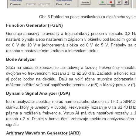
Obr. 3 Pohľad na panel osciloskopu a digitálneho vysie
Function Generator (FGEN)
Generuje sínusový, pravouhlý a trojuholníkový priebeh v rozsahu 0,2 
nastaviť plynulo alebo nastavením zápisom v okienku pod ladiacim gomb
od 0 V do 10 V a jednosmerná zložka od 0 V do 5 V. Priebehy sa da
rozsahu s nastaviteľným krokom a intervalom kroku.
Bode Analyzer
Slúži na súčasné zobrazenie aplitúdovej a fázovej frekvenčnej charakte
dvojbrán vo frekvenčnom rozsahu 1 Hz až 20 kHz. Začiatok a koniec rozm
aj počet bodov na dekádu. Dajú sa voliť rôzne stupnice zobrazenia
môžeme odčítať veľkosť napäťového prenosu v (dB) a fázový posuv v (°) p
Dynamic Signal Analyzer (DSA)
Ide o analyzátor spektra, merač harmonického skreslenia THD a SINAD
článku, ktorý je uvedený v úvode). Frekvenčný rozsah je 0 Hz až 40 kH
pásma a rozlíšenia frekvencie. Vstup AI má dva napäťové rozsahy ±
rozsah ± 2 V. Displej v hornej časti zobrazuje spektrum analyzovaného s
signálu.
Arbitrary Waveform Generator (ARB)