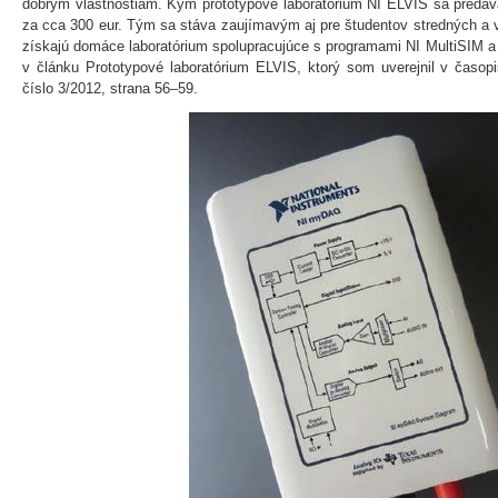
dobrým vlastnostiam. Kým prototypové laboratórium NI ELVIS sa predá
za cca 300 eur. Tým sa stáva zaujímavým aj pre študentov stredných a v
získajú domáce laboratórium spolupracujúce s programami NI MultiSIM a 
v článku Prototypové laboratórium ELVIS, ktorý som uverejnil v časop
číslo 3/2012, strana 56–59.