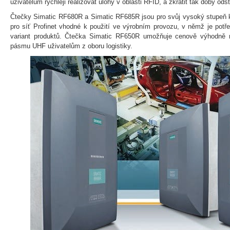
uživatelům rychleji realizovat úlohy v oblasti RFID, a zkrátit tak doby ods
Čtečky Simatic RF680R a Simatic RF685R jsou pro svůj vysoký stupeň k
pro síť Profinet vhodné k použití ve výrobním provozu, v němž je potř
variant produktů. Čtečka Simatic RF650R umožňuje cenově výhodně rea
pásmu UHF uživatelům z oboru logistiky.