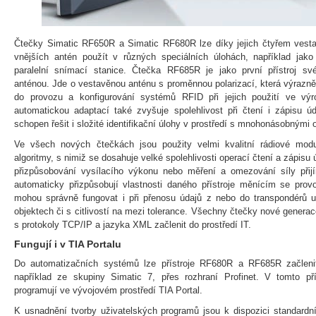
Čtečky Simatic RF650R a Simatic RF680R lze díky jejich čtyřem vesta
vnějších antén použít v různých speciálních úlohách, například ja
paralelní snímací stanice. Čtečka RF685R je jako první přístroj s
anténou. Jde o vestavěnou anténu s proměnnou polarizací, která výraz
do provozu a konfigurování systémů RFID při jejich použití ve výr
automatickou adaptací také zvyšuje spolehlivost při čtení i zápisu ú
schopen řešit i složité identifikační úlohy v prostředí s mnohonásobnými 
Ve všech nových čtečkách jsou použity velmi kvalitní rádiové mo
algoritmy, s nimiž se dosahuje velké spolehlivosti operací čtení a zápisu 
přizpůsobování vysílacího výkonu nebo měření a omezování síly přijím
automaticky přizpůsobují vlastnosti daného přístroje měnícím se pr
mohou správně fungovat i při přenosu údajů z nebo do transpondérů 
objektech či s citlivostí na mezi tolerance. Všechny čtečky nové generac
s protokoly TCP/IP a jazyka XML začlenit do prostředí IT.
Fungují i v TIA Portalu
Do automatizačních systémů lze přístroje RF680R a RF685R začlenit 
například ze skupiny Simatic 7, přes rozhraní Profinet. V tomto př
programují ve vývojovém prostředí TIA Portal.
K usnadnění tvorby uživatelských programů jsou k dispozici standardn