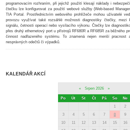
programovacím rozhraním, při jejichž použití klesají náklady i nebezpe
čtečku lze konfigurovat za použití webové služby (Web-based Managem
TIA Portal. Prostřednictvím webového prohlížeče mohou uživatelé ved
provozu využívat také rozsáhlé možnosti diagnostiky čtečky, mezi kt
signálu, četnosti operací nebo vysílacího výkonu. Čtečky lze diagnosti
přes druhý ethernetový port u přístrojů RF680R a RF685R za běžného pro
činnost nadřazeného systému. To znamená nejen menší pracnost a 
nesprávných odečtů či výpadků.
KALENDÁŘ AKCÍ
«
Srpen 2026
»
Po
Út
St
Čt
Pá
So
Ne
1
2
3
4
5
6
7
8
9
10
11
12
13
14
15
16