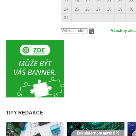
17
18
19
20
21
22
23
24
25
26
27
28
29
30
31
Všechny akc
TIPY REDAKCE