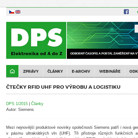
ODBORNÝ ČASOPIS A PORTÁL ZAMĚŘENÝ NA V
ZPRÁVY
ČLÁNKY
E-ARCHIV
WEBINÁŘE
ODK
ČTEČKY RFID UHF PRO VÝROBU A LOGISTIKU
DPS 1/2015
|
Články
Autor: Siemens
Mezi nejnovější produktové novinky společnosti Siemens patří i nová ge
v pásmu ultrakrátkých vln (UHF). Tři přístroje různých funkčních 