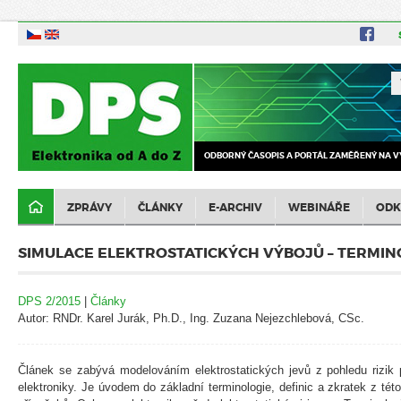
ODBORNÝ ČASOPIS A PORTÁL ZAMĚŘENÝ NA V
ZPRÁVY
ČLÁNKY
E-ARCHIV
WEBINÁŘE
ODK
SIMULACE ELEKTROSTATICKÝCH VÝBOJŮ – TERMIN
DPS 2/2015
|
Články
Autor: RNDr. Karel Jurák, Ph.D., Ing. Zuzana Nejezchlebová, CSc.
Článek se zabývá modelováním elektrostatických jevů z pohledu rizik 
elektroniky. Je úvodem do základní terminologie, definic a zkratek z tét