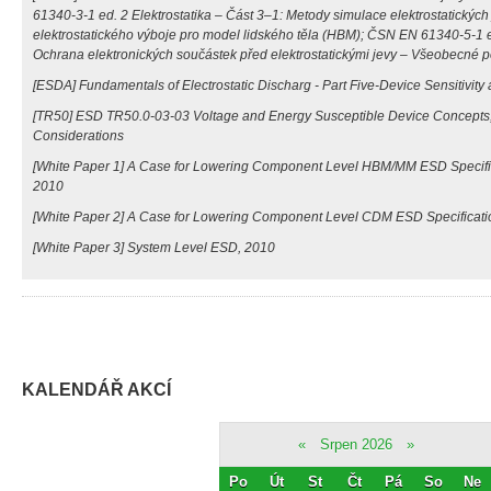
61340-3-1 ed. 2 Elektrostatika – Část 3–1: Metody simulace elektrostatickýc
elektrostatického výboje pro model lidského těla (HBM); ČSN EN 61340-5-1 ed
Ochrana elektronických součástek před elektrostatickými jevy – Všeobecné 
[ESDA] Fundamentals of Electrostatic Discharg - Part Five-Device Sensitivity
[TR50] ESD TR50.0-03-03 Voltage and Energy Susceptible Device Concepts,
Considerations
[White Paper 1] A Case for Lowering Component Level HBM/MM ESD Specifi
2010
[White Paper 2] A Case for Lowering Component Level CDM ESD Specificat
[White Paper 3] System Level ESD, 2010
KALENDÁŘ AKCÍ
«
Srpen 2026
»
Po
Út
St
Čt
Pá
So
Ne