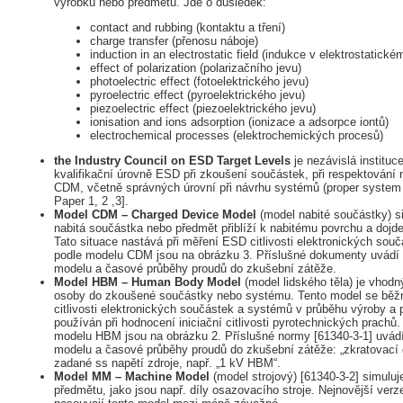
výrobku nebo předmětu. Jde o důsledek:
contact and rubbing (kontaktu a tření)
charge transfer (přenosu náboje)
induction in an electrostatic field (indukce v elektrostatickém
effect of polarization (polarizačního jevu)
photoelectric effect (fotoelektrického jevu)
pyroelectric effect (pyroelektrického jevu)
piezoelectric effect (piezoelektrického jevu)
ionisation and ions adsorption (ionizace a adsorpce iontů)
electrochemical processes (elektrochemických procesů)
the Industry Council on ESD Target Levels
je nezávislá instituc
kvalifikační úrovně ESD při zkoušení součástek, při respektová
CDM, včetně správných úrovní při návrhu systémů (proper system 
Paper 1, 2 ,3].
Model CDM – Charged Device Model
(model nabité součástky) si
nabitá součástka nebo předmět přiblíží k nabitému povrchu a dojde
Tato situace nastává při měření ESD citlivosti elektronických sou
podle modelu CDM jsou na obrázku 3. Příslušné dokumenty uvádí m
modelu a časové průběhy proudů do zkušební zátěže.
Model HBM – Human Body Model
(model lidského těla) je vhodn
osoby do zkoušené součástky nebo systému. Tento model se běž
citlivosti elektronických součástek a systémů v průběhu výroby a
používán při hodnocení iniciační citlivosti pyrotechnických prachů
modelu HBM jsou na obrázku 2. Příslušné normy [61340-3-1] uvádí 
modelu a časové průběhy proudů do zkušební zátěže: „zkratovací dr
zadané ss napětí zdroje, např. „1 kV HBM“.
Model MM – Machine Model
(model strojový) [61340-3-2] simulu
předmětu, jako jsou např. díly osazovacího stroje. Nejnovější ve