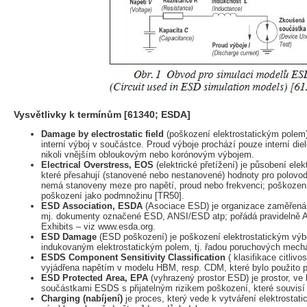
Vysvětlivky k termínům [61340; ESDA]
Damage by electrostatic field
(poškození elektrostatickým polem)
interní výboj v součástce. Proud výboje prochází pouze interní diel
nikoli vnějším obloukovým nebo korónovým výbojem.
Electrical Overstress, EOS
(elektrické přetížení) je působení elek
které přesahují (stanovené nebo nestanovené) hodnoty pro polov
nemá stanoveny meze pro napětí, proud nebo frekvenci; poškoze
poškození jako podmnožinu [TR50].
ESD Association, ESDA
(Asociace ESD) je organizace zaměřená
mj. dokumenty označené ESD, ANSI/ESD atp; pořádá pravideln
Exhibits – viz www.esda.org.
ESD Damage
(ESD poškození) je poškození elektrostatickým výb
indukovaným elektrostatickým polem, tj. řadou poruchových mech
ESDS Component Sensitivity Classification
( klasifikace citliv
vyjádřena napětím v modelu HBM, resp. CDM, které bylo použito při
ESD Protected Area, EPA
(vyhrazený prostor ESD) je prostor, ve
součástkami ESDS s přijatelným rizikem poškození, které souvis
Charging (nabíjení)
je proces, který vede k vytváření elektrostati