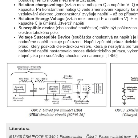
posouvají tento model mezi méně závažné.
Relation charge-voltage
(vztah mezi nábojem Q a napětím V: Q =
kapacitu. Při konstantním náboji Q vede zmenšování kapacity ke 
vzdalování elektrod „kondenzátoru“ zvyšuje napětí – až po případn
Relation Energy-Voltage
(vztah mezi energií E a napětím V): E = 1
kapacitě C je úměrná „čtverci“ napětí.
Susceptible device
(choulostivá součástka) může být poškozen
elektrostatického pole.
Voltage Susceptible Device
(součástka choulostivá na napětí) je 
nadměrné napětí iniciuje poškození. Napětí způsobí průraz dielekt
proud, který poškodí dielektrickou vrstvu, která je nezbytná pro fu
nadměrné napětí nastartovalo proces dielektrického průrazu, vykon
stejně jako pro součástky choulostivé na energii [TR50].
Literatura
[61340] ČSN IEC/TR 61340-1 Elektrostatika – Část 1: Elektrostatické jevy – 