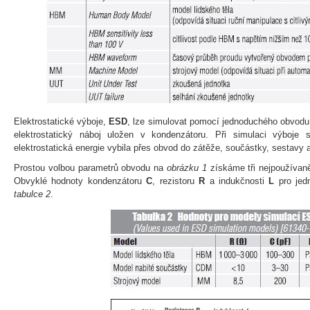
Elektrostatické výboje,
ESD
, lze simulovat pomocí jednoduchého obvodu
elektrostatický náboj uložen v kondenzátoru. Při simulaci výboje
elektrostatická energie vybila přes obvod do zátěže, součástky, sestavy a
Prostou volbou parametrů obvodu na
obrázku 1
získáme tři nejpoužíva
Obvyklé hodnoty kondenzátoru
C
, rezistoru
R
a indukčnosti
L
pro jed
tabulce 2
.