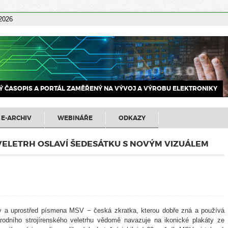
 2026
 ČASOPIS A PORTÁL ZAMĚŘENÝ NA VÝVOJ A VÝROBU ELEKTRONIKY
E-ARCHIV
WEBINÁŘE
ODKAZY
VELETRH OSLAVÍ ŠEDESÁTKU S NOVÝM VIZUÁLEM
y a uprostřed písmena MSV − česká zkratka, kterou dobře zná a používá
árodního strojírenského veletrhu vědomě navazuje na ikonické plakáty ze