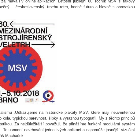
zajímavá i v online aplikacích. Letošní jubilejní 60. ročník MSV si takový
mečný − československý, trochu retro, hodně futuro a hlavně s obrovskou
ismu „Odkazujeme na historické plakáty MSV, které mají neuvěřitelnou
kola, typickou barevnost, šipky a výraznou typografii. My z těchto principů
tikou. Za nejdůležitější považuji, že přinášíme funkční modulární systém
edí. To usnadní navrhování jednotlivých aplikací a napomůže jasnější vizuální
uláš Macháček.