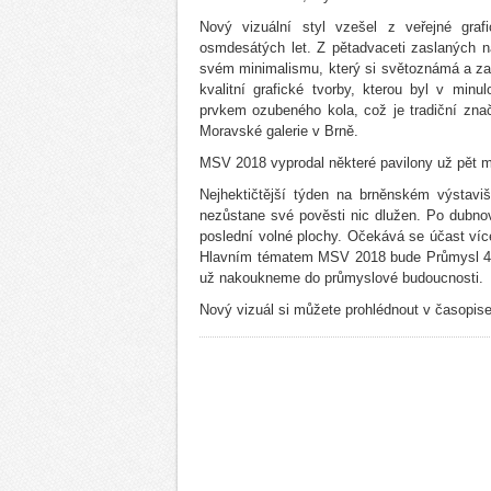
Nový vizuální styl vzešel z veřejné gra
osmdesátých let. Z pětadvaceti zaslaných 
svém minimalismu, který si světoznámá a za
kvalitní grafické tvorby, kterou byl v min
prvkem ozubeného kola, což je tradiční značk
Moravské galerie v Brně.
MSV 2018 vyprodal některé pavilony už pět 
Nejhektičtější týden na brněnském výstaviš
nezůstane své pověsti nic dlužen. Po dubnov
poslední volné plochy. Očekává se účast víc
Hlavním tématem MSV 2018 bude Průmysl 4.0,
už nakoukneme do průmyslové budoucnosti.
Nový vizuál si můžete prohlédnout v časopise 