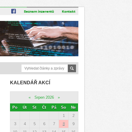
Seznam inzerentů
Kontakt
KALENDÁŘ AKCÍ
«
Srpen 2026
»
Po
Út
St
Čt
Pá
So
Ne
1
2
3
4
5
6
7
8
9