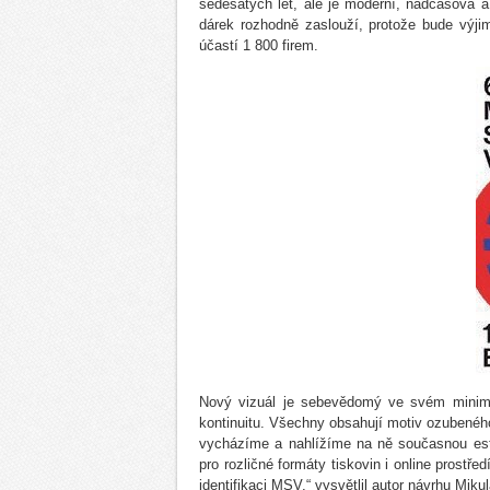
šedesátých let, ale je moderní, nadčasová a 
dárek rozhodně zaslouží, protože bude výji
účastí 1 800 firem.
Nový vizuál je sebevědomý ve svém minimal
kontinuitu. Všechny obsahují motiv ozubeného 
vycházíme a nahlížíme na ně současnou este
pro rozličné formáty tiskovin i online prostř
identifikaci MSV,“ vysvětlil autor návrhu Mik