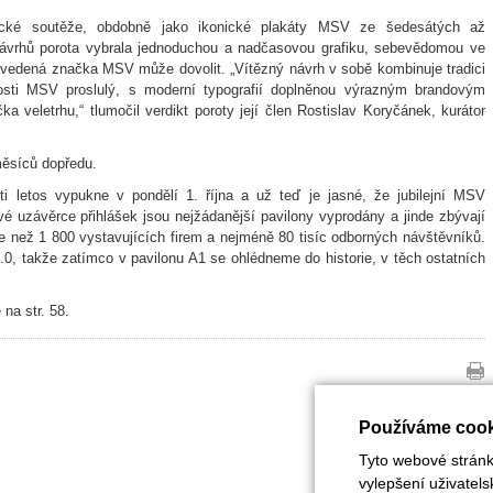
fické soutěže, obdobně jako ikonické plakáty MSV ze šedesátých až
návrhů porota vybrala jednoduchou a nadčasovou grafiku, sebevědomou ve
vedená značka MSV může dovolit. „Vítězný návrh v sobě kombinuje tradici
ulosti MSV proslulý, s moderní typografií doplněnou výrazným brandovým
a veletrhu,“ tlumočil verdikt poroty její člen Rostislav Koryčánek, kurátor
měsíců dopředu.
ti letos vypukne v pondělí 1. října a už teď je jasné, že jubilejní MSV
é uzávěrce přihlášek jsou nejžádanější pavilony vyprodány a jinde zbývají
e než 1 800 vystavujících firem a nejméně 80 tisíc odborných návštěvníků.
 takže zatímco v pavilonu A1 se ohlédneme do historie, v těch ostatních
na str. 58.
Používáme cook
Tyto webové stránky
vylepšení uživatel