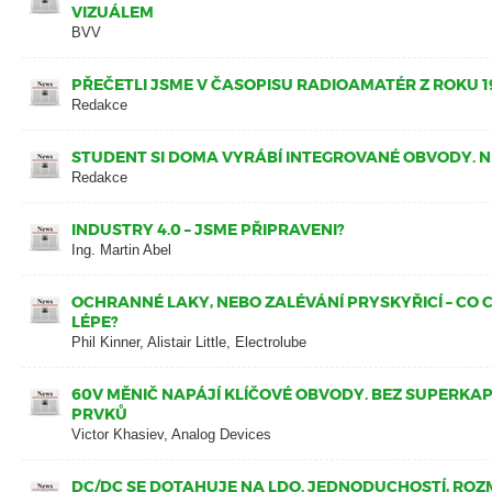
VIZUÁLEM
BVV
PŘEČETLI JSME V ČASOPISU RADIOAMATÉR Z ROKU 1
Redakce
STUDENT SI DOMA VYRÁBÍ INTEGROVANÉ OBVODY. N
Redakce
INDUSTRY 4.0 – JSME PŘIPRAVENI?
Ing. Martin Abel
OCHRANNÉ LAKY, NEBO ZALÉVÁNÍ PRYSKYŘICÍ – CO 
LÉPE?
Phil Kinner, Alistair Little, Electrolube
60V MĚNIČ NAPÁJÍ KLÍČOVÉ OBVODY. BEZ SUPERKA
PRVKŮ
Victor Khasiev, Analog Devices
DC/DC SE DOTAHUJE NA LDO. JEDNODUCHOSTÍ, ROZM