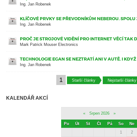
Ing. Jan Robenek
KLÍČOVÉ PRVKY SE PŘEVODNÍKŮM NEBEROU. SPOLU J
Ing. Jan Robenek
PROČ JE STROJOVÉ VIDĚNÍ PRO INTERNET VĚCÍ TAK 
Mark Patrick Mouser Electronics
TECHNOLOGIE EGAN SE NEZTRATÍ ANI V AUTĚ. I KDYŽ
Ing. Jan Robenek
1
Starší články
Nejstarší články
KALENDÁŘ AKCÍ
«
Srpen 2026
»
Po
Út
St
Čt
Pá
So
Ne
1
2