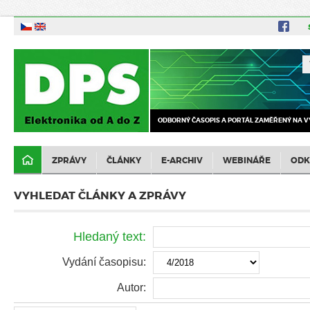
ODBORNÝ ČASOPIS A PORTÁL ZAMĚŘENÝ NA V
ZPRÁVY
ČLÁNKY
E-ARCHIV
WEBINÁŘE
ODK
VYHLEDAT ČLÁNKY A ZPRÁVY
Hledaný text:
Vydání časopisu:
Autor: