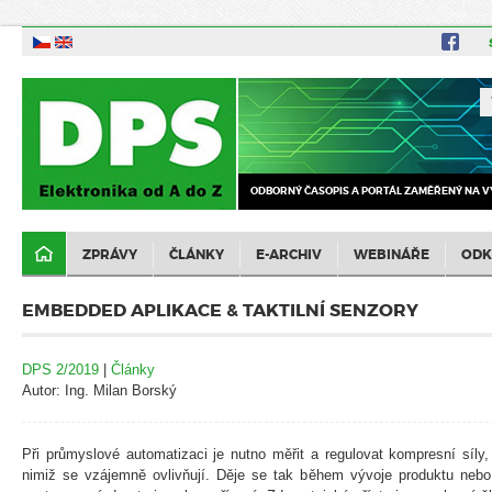
ODBORNÝ ČASOPIS A PORTÁL ZAMĚŘENÝ NA V
ZPRÁVY
ČLÁNKY
E-ARCHIV
WEBINÁŘE
ODK
EMBEDDED APLIKACE & TAKTILNÍ SENZORY
DPS 2/2019
|
Články
Autor: Ing. Milan Borský
Při průmyslové automatizaci je nutno měřit a regulovat kompresní síly, 
nimiž se vzájemně ovlivňují. Děje se tak během vývoje produktu nebo 