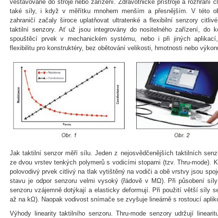
vestavované do stroje nebo zařízení. Zdravotnické přístroje a rozhraní čl
také síly, i když v měřítku mnohem menším a přesnějším. V této ob
zahraničí začaly široce uplatňovat ultratenké a flexibilní senzory cit
taktilní senzory. Ať už jsou integrovány do nositelného zařízení, do k
spouštěcí prvek v mechanickém systému, nebo i při jiných aplikací,
flexibilitu pro konstruktéry, bez obětování velikosti, hmotnosti nebo výkonu
Jak taktilní senzor měří sílu. Jeden z nejosvědčenějších taktilních sen
ze dvou vrstev tenkých polymerů s vodicími stopami (tzv. Thru-mode). 
polovodivý prvek citlivý na tlak vytištěný na vodiči a obě vrstvy jsou s
stavu je odpor senzoru velmi vysoký (řádově v MΩ). Při působení síly s
senzoru vzájemně dotýkají a elasticky deformují. Při použití větší síly 
až na kΩ). Naopak vodivost snímače se zvyšuje lineárně s rostoucí aplikov
Výhody linearity taktilního senzoru. Thru-mode senzory udržují lineari