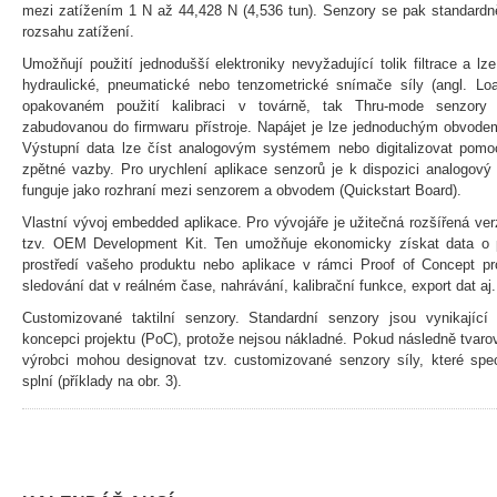
mezi zatížením 1 N až 44,428 N (4,536 tun). Senzory se pak standardn
rozsahu zatížení.
Umožňují použití jednodušší elektroniky nevyžadující tolik filtrace a lz
hydraulické, pneumatické nebo tenzometrické snímače síly (angl. Lo
opakovaném použití kalibraci v továrně, tak Thru-mode senzory 
zabudovanou do firmwaru přístroje. Napájet je lze jednoduchým obvode
Výstupní data lze číst analogovým systémem nebo digitalizovat pomoc
zpětné vazby. Pro urychlení aplikace senzorů je k dispozici analogov
funguje jako rozhraní mezi senzorem a obvodem (Quickstart Board).
Vlastní vývoj embedded aplikace. Pro vývojáře je užitečná rozšířená ver
tzv. OEM Development Kit. Ten umožňuje ekonomicky získat data o 
prostředí vašeho produktu nebo aplikace v rámci Proof of Concept p
sledování dat v reálném čase, nahrávání, kalibrační funkce, export dat aj. 
Customizované taktilní senzory. Standardní senzory jsou vynikajíc
koncepci projektu (PoC), protože nejsou nákladné. Pokud následně tvaro
výrobci mohou designovat tzv. customizované senzory síly, které spec
splní (příklady na obr. 3).