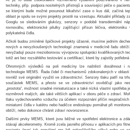
techniky, příp. podpora nositelných přístrojů a související péče o pacie
se kterými bude možné posunout lékařství zase o kus dál, začíná tep
oblast je spolu se svými projekty prostě na vzestupu. Aktuální příklady z
Googlu se sledováním glukózy, senzory v podobě transdermální náplas
rovnováhu, elektronické pilulky zajišťující přísun léčiva, elektroni
polykatelná čidla.
Ačkoli budou zmíněné špičkové projekty úžasné, musíme jedním deche
nových a nevyzkoušených technologií znamená v medicíně řadu obtíží
nevyžadují pouze mezioborovou vývojovou spolupráci kvalifikovaných te
totiž ani bez rozsáhlého testování a certifikací, které by zajistily potřebná
Ohromných výsledků na poli medicíny lze naštěstí dosáhnout i n
technologie MEMS. Řada čidel či mechanismů zdokonalených v oblasti s
rovněž své originální využití ve zdravotnictví. Senzory tlaku patří na t
součástek MEMS, a přesto se ve zdravotnictví osvědčují jako nesmí
„prostota“, možnost snadné miniaturizace a také nízká vlastní spotřeba j
rozměrově malých, ale také větších aplikací v oboru péče o zdraví. Moh
tlaku vydechovaného vzduchu za účelem rozpoznání příčin respiračních
miniaturní čidla v katétru nebo hadičce endoskopu pomáhat při monitoro
obtíží, nebo dokonce chránit zdraví novorozence.
Dalšími prvky MEMS, které jsou běžné ve spotřební elektronice a zdár
stávají akcelerometry. Kromě zcela jasného přínosu v aplikacích pro fitn
pacienta (nyní tak populární pro lidi pokročilejšího věku) nebo ve