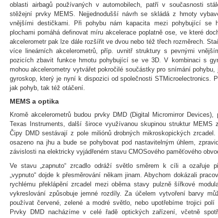
oblasti airbagů používaných v automobilech, patří v současnosti stá
stěžejní prvky MEMS. Nejjednodušší návrh se skládá z hmoty vybav
vnějšími destičkami. Při pohybu nám kapacita mezi pohybující se
plochami pomáhá definovat míru akcelerace poplatně ose, ve které doc
akcelerometr pak lze dále rozšířit ve dvou nebo též třech rozměrech. Sta
více lineárních akcelerometrů, příp. uvnitř struktury s pevnými vněj
pozicích zbavit funkce hmotu pohybující se ve 3D. V kombinaci s 
mohou akcelerometry vytvářet pokročilé součástky pro snímání pohybu, j
gyroskop, který je nyní k dispozici od společnosti STMicroelectronics. 
jak pohyb, tak též otáčení.
MEMS a optika
Kromě akcelerometrů budou prvky DMD (Digital Micromirror Devices),
Texas Instruments, další široce využívanou skupinou struktur MEMS z
Čipy DMD sestávají z pole miliónů drobných mikroskopických zrcadel. 
osazeno na jhu a bude se pohybovat pod nastavitelným úhlem, zpravi
závislosti na elektricky vyjádřeném stavu CMOSového paměťového obvo
Ve stavu „zapnuto“ zrcadlo odráží světlo směrem k cíli a ozařuje p
„vypnuto“ dojde k přesměrování někam jinam. Abychom dokázali pracova
rychlému překlápění zrcadel mezi oběma stavy pulzně šířkové modul
vykreslování způsobuje jemné rozdíly. Za účelem vytvoření barvy můž
používat červené, zelené a modré světlo, nebo upotřebíme trojici pol
Prvky DMD nacházíme v celé řadě optických zařízení, včetně spotře