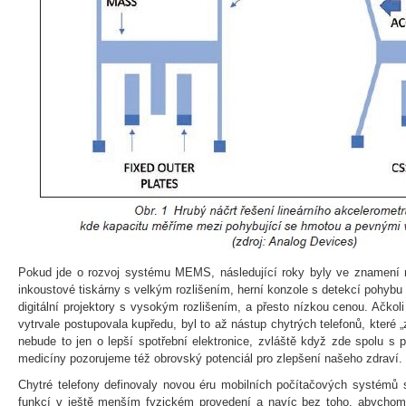
Pokud jde o rozvoj systému MEMS, následující roky byly ve znamení rů
inkoustové tiskárny s velkým rozlišením, herní konzole s detekcí pohybu 
digitální projektory s vysokým rozlišením, a přesto nízkou cenou. Ačko
vytrvale postupovala kupředu, byl to až nástup chytrých telefonů, které „z
nebude to jen o lepší spotřební elektronice, zvláště když zde spolu s po
medicíny pozorujeme též obrovský potenciál pro zlepšení našeho zdraví.
Chytré telefony definovaly novou éru mobilních počítačových systémů 
funkcí v ještě menším fyzickém provedení a navíc bez toho, abychom 