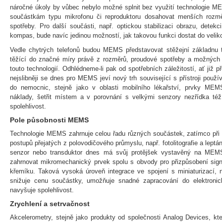
náročné úkoly by vůbec nebylo možné splnit bez využití technologie M
součástkám typu mikrofonu či reproduktoru dosahovat menších rozmě
spotřeby. Pro další součásti, např. optickou stabilizaci obrazu, detek
kompas, bude navíc jedinou možností, jak takovou funkci dostat do veli
Vedle chytrých telefonů budou MEMS představovat stěžejní základnu ta
těžící do značné míry právě z rozměrů, proudové spotřeby a možných
touto technologií. Odhlédneme-li pak od spotřebních záležitostí, ať již 
nejslibněji se dnes pro MEMS jeví nový trh související s přístroji pou
do nemocnic, stejně jako v oblasti mobilního lékařství, prvky ME
náklady, šetřit místem a v porovnání s velkými senzory nezřídka též 
spolehlivost.
Pole působnosti MEMS
Technologie MEMS zahrnuje celou řadu různých součástek, zatímco při 
postupů přejatých z polovodičového průmyslu, např. fotolitografie a lept
senzor nebo transduktor dnes má svůj protějšek vystavěný na ME
zahrnovat mikromechanický prvek spolu s obvody pro přizpůsobení sign
křemíku. Taková vysoká úroveň integrace ve spojení s miniaturizací, 
snižuje cenu součástky, umožňuje snadné zapracování do elektronic
navyšuje spolehlivost.
Zrychlení a setrvačnost
Akcelerometry, stejně jako produkty od společnosti Analog Devices, kte