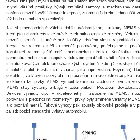
taková kina jsou nyní závislá na neustálých inovacích odehrávajících se
svými většími protějšky bývají zmíněné senzory a mechanismy často
nabídnou rovněž vyšší úrovně integrace, znamenají daleko jednodušší ve
též budou mnohem spolehlivější.
Jak si pravděpodobně všichni dobře uvědomujeme, struktury MEMS vy
které jsou charakteristické právě jejich mikroskopické rozměry. Veliko
úroveň mikronů – tj. méně než tloušťky lidského vlasu. V protikladu 
kterými se v tomto měřítku rovněž potkáváme, potřebujeme u prvků
konstrukcí vnímat ještě další mechanickou stránku. Součástka toti
parametru, nebo zase naopak v takovém prostředí uvádí něco v činno
miniaturizovaných elektromechanických systémů zde již existuje př
minulého století (cestu razili vizionáři jako např. Richard Feynman). Bu
desetiletí, ve kterých se výrobním procesům a mikroelektronice jako tak
ve kterém lze prvky MEMS vyrábět komerčně. Jednou z prvních většíc
MEMS staly systémy airbagů v automobilech. Počátkem devadesátých
Devices vyvinuty čipy – akcelerometry − založené na MEMS, slouž
porovnání s předchozími rozměrnými prvky byly zmíněné varianty MEMS v
a o poznání menší. Takové výhody pak spustily obrovské prodeje a v 
zajistit pozici standardní výbavy automobilů.