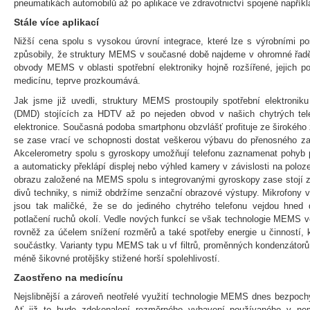
pneumatikách automobilů až po aplikace ve zdravotnictví spojené napříkl
Stále více aplikací
Nižší cena spolu s vysokou úrovní integrace, které lze s výrobními p
způsobily, že struktury MEMS v současné době najdeme v ohromné řadě
obvody MEMS v oblasti spotřební elektroniky hojně rozšířené, jejich pot
medicínu, teprve prozkoumává.
Jak jsme již uvedli, struktury MEMS prostoupily spotřební elektron
(DMD) stojících za HDTV až po nejeden obvod v našich chytrých telef
elektronice. Současná podoba smartphonu obzvlášť profituje ze širokéh
se zase vrací ve schopnosti dostat veškerou výbavu do přenosného za
Akcelerometry spolu s gyroskopy umožňují telefonu zaznamenat pohyb p
a automaticky překlápí displej nebo výhled kamery v závislosti na poloze 
obrazu založené na MEMS spolu s integrovanými gyroskopy zase stojí z
divů techniky, s nimiž obdržíme senzační obrazové výstupy. Mikrofony
jsou tak maličké, že se do jediného chytrého telefonu vejdou hned 
potlačení ruchů okolí. Vedle nových funkcí se však technologie MEMS ve
rovněž za účelem snížení rozměrů a také spotřeby energie u činností, k
součástky. Varianty typu MEMS tak u vf filtrů, proměnných kondenzátorů n
méně šikovné protějšky stižené horší spolehlivostí.
Zaostřeno na medicínu
Nejslibnější a zároveň neotřelé využití technologie MEMS dnes bezpoch
Ať již to bude zdokonalení rozměrného vybavení používaného v ne