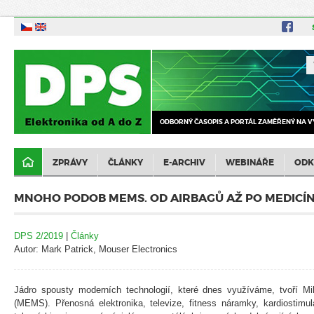
ODBORNÝ ČASOPIS A PORTÁL ZAMĚŘENÝ NA V
ZPRÁVY
ČLÁNKY
E-ARCHIV
WEBINÁŘE
ODK
MNOHO PODOB MEMS. OD AIRBAGŮ AŽ PO MEDICÍ
DPS 2/2019
|
Články
Autor: Mark Patrick, Mouser Electronics
Jádro spousty moderních technologií, které dnes využíváme, tvoří M
(MEMS). Přenosná elektronika, televize, fitness náramky, kardiostimul