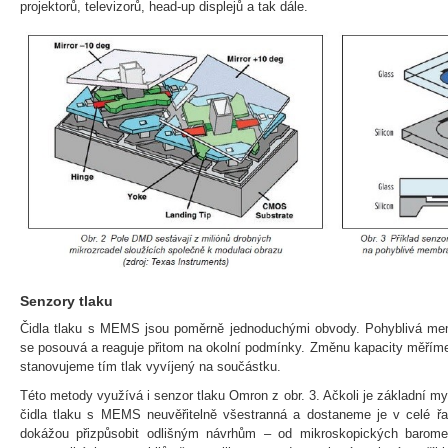
projektorů, televizorů, head-up displejů a tak dále.
Senzory tlaku
Čidla tlaku s MEMS jsou poměrně jednoduchými obvody. Pohyblivá mem
se posouvá a reaguje přitom na okolní podmínky. Změnu kapacity měříme
stanovujeme tím tlak vyvíjený na součástku.
Této metody využívá i senzor tlaku Omron z obr. 3. Ačkoli je základní m
čidla tlaku s MEMS neuvěřitelně všestranná a dostaneme je v celé ř
dokážou přizpůsobit odlišným návrhům – od mikroskopických baromet