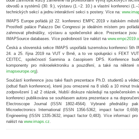
bude zahrnovat kurzy zaměřené na profesionální vývoj špičkových techno
obvodů a systémů (30. 9.), výstavu (1.−2. 10.) a vlastní konferenci (1
technických sekcí a jednu interaktivní sekci s postery. Více na:
www.imap
IMAPS Europe pořádá již 22. konferenci EMPC 2019 v italském městě 
Prostředí paláce Palazzo Dei Congressi je ideálním místem pro pořádá
zahrnovat přednášky, výstavu a společenské akce. Prezentace jsou
IMAPSource databases. Více podrobností lze nalézt na
www.empc2019.o
Česká a slovenská sekce IMAPS uspořádá tuzemskou konferenci 5th I
24. a 25. října 2019 na VUT v Brně, a to ve spolupráci s FEKT V
CEITEC, společností Sanmina a časopisem DPS. Konference bu
komponenty pro mikroelektroniku a pouzdření, a také na některé n
imapseurope.org
).
Součástí konference jsou také flash prezentace Ph.D. studentů a věde
(odtud flash konference), které jsou omezené na 8 slidů a 10 minut trván
zodpovězení 1 až 2 otázek, hlubší diskuze následují na společenském 
konferenci publikována se souhlasem autora prezentace a na doporučen
Electroscope Journal (ISSN 1802-4564). Vybrané přednášky p
Microelectronics International (ISSN 1356-5362, impact factor 0,659)
Engineering (ISSN 1335-3632, impact factor 0,483). Více informací pro
nalézt na
www.imaps.cz
.