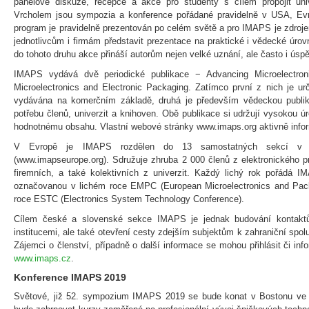
panelové diskuze, recepce a akce pro studenty s cílem propojit uni
Vrcholem jsou sympozia a konference pořádané pravidelně v USA, Evro
program je pravidelně prezentován po celém světě a pro IMAPS je zdroj
jednotlivcům i firmám představit prezentace na praktické i vědecké úro
do tohoto druhu akce přináší autorům nejen velké uznání, ale často i úsp
IMAPS vydává dvě periodické publikace − Advancing Microelectronic
Microelectronics and Electronic Packaging. Zatímco první z nich je ur
vydávána na komerčním základě, druhá je především vědeckou publik
potřebu členů, univerzit a knihoven. Obě publikace si udržují vysokou
hodnotnému obsahu. Vlastní webové stránky www.imaps.org aktivně infor
V Evropě je IMAPS rozdělen do 13 samostatných sekcí v rů
(www.imapseurope.org). Sdružuje zhruba 2 000 členů z elektronického pr
firemních, a také kolektivních z univerzit. Každý lichý rok pořádá 
označovanou v lichém roce EMPC (European Microelectronics and Pac
roce ESTC (Electronics System Technology Conference).
Cílem české a slovenské sekce IMAPS je jednak budování kontakt
institucemi, ale také otevření cesty zdejším subjektům k zahraniční spolu
Zájemci o členství, případně o další informace se mohou přihlásit či inf
www.imaps.cz
.
Konference IMAPS 2019
Světové, již 52. sympozium IMAPS 2019 se bude konat v Bostonu ve 