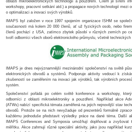
oblasti mikroelektronických technologií a pouzdření. Cílem je šíření i
workshopy, pracovní setkání atd.) a propagace nových technologií mezi od
o optimalizaci a inovaci svých výrobků.
IMAPS byl založen v roce 1997 spojením organizace ISHM se společn
současnosti má kolem 20 000 členů, ať už fyzických osob, nebo firem 
členů pochází z USA, zatímco zbytek působí v různých zemích po ce
tvoří odborníci všech oborů elektronického průmyslu, včetně technických
IMAPS je dnes nejvýznamnější mezinárodní společenství na světě působ
elektronických obvodů a systémů. Podporuje aktivity vedoucí k získáv
zkušeností se zaměřením na inovaci jak výrobků, tak výrobních procesů
systém.
Společenství pořádá po celém světě konference a workshopy, který
odborníci z oblasti mikroelektroniky a pouzdření. Například akce 
(ATWs) nabízí specifická témata zaměřená na jejich nejnovější stav tec
obvodů. Protože se na nich nevyžaduje od prezentérů formálně zprac
každému jednoduše představit výsledky práce na dané téma. Další 
IMAPS Conferences and Symposia umožňují doplňovat a zvyšovat te
měřítku. Akce zahrnují různé speciální aktivity, jako jsou například kur