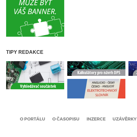
TIPY REDAKCE
O PORTÁLU
O ČASOPISU
INZERCE
UZÁVĚRKY