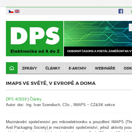
ODBORNÝ ČASOPIS A PORTÁL ZAMĚŘENÝ NA V
ZPRÁVY
ČLÁNKY
E-ARCHIV
WEBINÁŘE
ODK
IMAPS VE SVĚTĚ, V EVROPĚ A DOMA
DPS 4/2019
|
Články
Autor: doc. Ing. Ivan Szendiuch, CSc., IMAPS − CZ&SK sekce
Mezinárodní společenství pro mikroelektroniku a pouzdření IMAPS (The 
And Packaging Society) je mezinárodní společenství, jehož aktivity jso