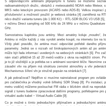
S odpovídajícími anténami připojenými k tuneru se můžeme seznám
radioamatérských družic, obrázků z meteosatelitů NOAA nebo Meteor, s
MKS nebo leteckým provozem (ACARS nebo ADS-B). Velkou inspirací pro
příslušenství a možností použití je webová stránka [4] zaměřená na R
něco dražší varianta tuneru (do 1.000 Kč) − RTL-SDR BLOG V3 USB [5], k
v režimu Direct sampling od 500 kHz do 24 MHz a v režimu Quadrature
GHz.
Samostatnou kapitolou jsou antény. Mezi amatéry koluje „moudro“, že 
Anténu si může každý z nás vyrobit anebo koupit, na internetu lze na 
Vždy platí pravidlo, že anténa musí odpovídat potřebě daného příjm
parametry. Jedná se o rozsah od širokopásmových antén až po antény 
může být řada informací uvedených na webových stránkách [6]. Pro zač
nám stačí přibližně 15 až 20 metrů vodiče z okna na nejbližší strom. P
je to již složitější a je potřeba se s anténami seznámit blíže. Nesmíme z
zásadní vliv na příjem má struktura zemské atmosféry a vliv jedenácti
Mechanismus šíření vln je stručně popsán na stránkách [7].
A jak pokračovat? Nejdříve si musíme nainstalovat program pro ovládání
pro začátečníka je vhodný volně šiřitelný SDR Sharp [8]. Po instalaci, p
metru vodiče) můžeme poslouchat FM rádia v blízkém okolí na reproduk
signál z tuneru budeme zpracovávat dalšími programy, potřebujeme pro p
virtuální audio kabel − Virtual Audio Cable [9].
Co je možné s tímto jednoduchým přijímačem a jednoduchými anténa