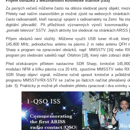
Příjem obrázků z Mezinárodní kosmické stanice (ISS)
Za jasných večerů můžeme často na obloze sledovat jasný objekt, mezi
Přelety nad naším stanovištěm je možné zjistit na webových stránkách
často radioamatéři, kteří navazují spojení s radioamatéry na Zemi. Na stan
digitální převaděč. Při příležitosti významných výročí kosmonautiky
„pomalé televize“ SSTV. Jejich aktivity lze sledovat na stránkách ARISS [
Příjem obrázků není složitý. Můžeme využít USB tuner rtl-sdr, který
145,800 MHz, jednoduchou anténu na pásmo 2 m nebo anténu QFH na
Sharp a program na zpracování obrázků, např. MMSSTV [16] nebo RX
program pro sledování satelitů např. Orbitron [18], který nám zobrazí drá
Před očekávaným příletem nastavíme SDR Sharp, kmitočet 145,800
modulaci NFM a šířku pásma cca 20 kHz, spustíme MMSSTV nebo RX-
SDR Sharp objeví signál, můžeme ručně upravit kmitočet a průběžn
programu MMSSTV/RX-SSTV se začne po řádcích načítat přenášený obr
(
obr. 5
). Prakticky je možné při vhodném přeletu zpracovat i dva snímky v