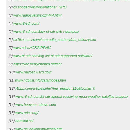
[2]
cs.abcdef.wiki/wiki/National_HRO
[3]
www.radiosvet.wz.cz/r4/r4.html
[4]
www.rtl-sdr.com/
[5]
www.rtl-sdr.com/buy-rtl-sdr-dvb-t-dongles/
[6]
ok1ike.c-a-v.com/hamradio_soubory/ant_odkazy.htm
[7]
www.crk.cz/CZ/SIRENIC
[8]
www.rtl-sdr.com/big-list-rtl-sdr-supported-software/
[9]
https://vac.muzychenko.net/en/
[10]
www.navcen.uscg.gov/
[11]
www.ndblist.info/datamodes.htm
[12]
f4bpp.com/articles.php?lng=en&pg=116&tconfig=0
[13]
www.rtl-sdr.com/rtl-sdr-tutorial-receiving-noaa-weather-satellite-images/
[14]
www.heavens-above.com
[15]
www.ariss.org/
[16]
hamsoft.ca/
[17]
www.qsl.net/on6mu/rxsstv.htm