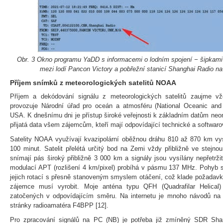
Obr. 3 Okno programu YaDD s informacemi o lodním spojení − šipkami 
mezi lodí Pancon Victory a pobřežní stanicí Shanghai Radio n
Příjem snímků z meteorologických satelitů NOAA
Příjem a dekódování signálu z meteorologických satelitů zaujme 
provozuje Národní úřad pro oceán a atmosféru (National Oceanic and 
USA. K dnešnímu dni je přístup široké veřejnosti k základním datům n
přijatá data všem zájemcům, kteří mají odpovídající technické a softwar
Satelity NOAA využívají kvazipolární oběžnou dráhu 810 až 870 km v
100 minut. Satelit přelétá určitý bod na Zemi vždy přibližně ve stejn
snímají pás široký přibližně 3 000 km a signály jsou vysílány nepřetrž
modulací APT (rozlišení 4 km/pixel) probíhá v pásmu 137 MHz. Pohyb sat
jejich rotací s přesně stanoveným smyslem otáčení, což klade požadavky
zájemce musí vyrobit. Moje anténa typu QFH (Quadrafilar Helica
zatočených v odpovídajícím směru. Na internetu je mnoho návodů na v
stránky radioamatéra F4BPP [12].
Pro zpracování signálů na PC (NB) je potřeba již zmíněný SDR Sha