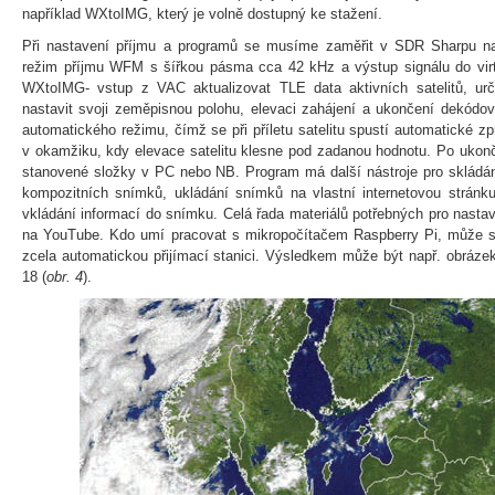
například WXtoIMG, který je volně dostupný ke stažení.
Při nastavení příjmu a programů se musíme zaměřit v SDR Sharpu na 
režim příjmu WFM s šířkou pásma cca 42 kHz a výstup signálu do virt
WXtoIMG- vstup z VAC aktualizovat TLE data aktivních satelitů, urč
nastavit svoji zeměpisnou polohu, elevaci zahájení a ukončení dekódo
automatického režimu, čímž se při příletu satelitu spustí automatické 
v okamžiku, kdy elevace satelitu klesne pod zadanou hodnotu. Po ukonč
stanovené složky v PC nebo NB. Program má další nástroje pro skládán
kompozitních snímků, ukládání snímků na vlastní internetovou stránk
vkládání informací do snímku. Celá řada materiálů potřebných pro nasta
na YouTube. Kdo umí pracovat s mikropočítačem Raspberry Pi, může si
zcela automatickou přijímací stanici. Výsledkem může být např. obrázek
18 (
obr. 4
).