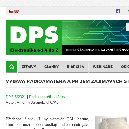
ODBORNÝ ČASOPIS A PORTÁL ZAMĚŘENÝ NA V
ZPRÁVY
ČLÁNKY
E-ARCHIV
WEBINÁŘE
ODK
VÝBAVA RADIOAMATÉRA A PŘÍJEM ZAJÍMAVÝCH S
DPS 5/2021
|
Radioamatéři - články
Autor: Antonín Juránek, OK7AJ
Předchozí článek [1] byl věnován QSL lístkům,
které si mezi sebou posílají radioamatéři jako