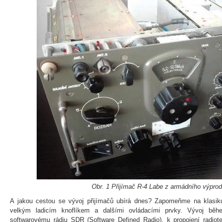
Obr. 1 Přijímač R-4 Labe z armádního výprod
A jakou cestou se vývoj přijímačů ubírá dnes? Zapomeňme na klasiku,
velkým ladicím knoflíkem a dalšími ovládacími prvky. Vývoj běh
softwarovému rádiu SDR (Software Defined Radio), k propojení radiote