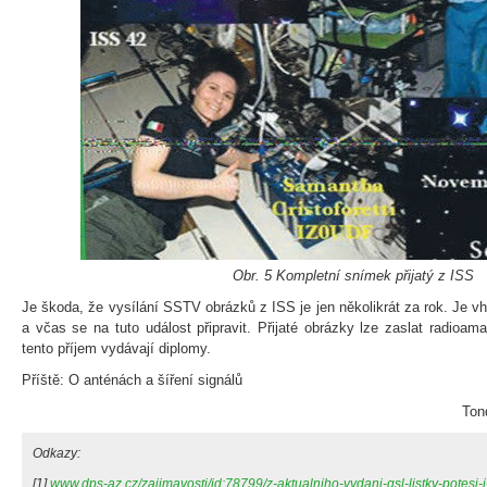
Obr. 5 Kompletní snímek přijatý z ISS
Je škoda, že vysílání SSTV obrázků z ISS je jen několikrát za rok. Je 
a včas se na tuto událost připravit. Přijaté obrázky lze zaslat radioa
tento příjem vydávají diplomy.
Příště: O anténách a šíření signálů
Ton
Odkazy:
[1]
www.dps-az.cz/zajimavosti/id:78799/z-aktualniho-vydani-qsl-listky-potes