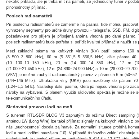
několik příkladů, ale je třeba mít na paměti, že jednoduchý tuner v po
plnohodnotný přijímač.
Poslech radioamatérů
Při poslechu radioamatérů se zaměříme na pásma, kde mohou pracovat
vyhrazeny segmenty pro určité druhy provozu − telegrafie, SSB, FM, digi
požadavkem pro příjem je připojená anténa vhodná pro dané pásmo. 
poslech radioamatérů bude potřeba si pořídit kvalitní přijímač a naučit se
Mezi základní pásma na krátkých vlnách (KV) patří pásmo 160
(3 500−3 800 kHz), 60 m (5 351,5−5 366,5 kHz), dále pásma 40
(10 100−10 150 kHz), 20 m (14 000−14 350 kHz), 17 m (1
(21 000−21 450 kHz), 12 m (24 890−24 990 kHz) a 10 m (28 000−29 700 
(VKV) je možné zachytit radioamatérský provoz v pásmech 6 m (50−52
(144−146 MHz). Ultrakrátké vlny (UKV) jsou rozděleny do pásem 
(1,24−1,3 GHz). Následují další pásma, která již nejsou vhodná pro zač
nároky na vybavení. S plánem využití rádiového spektra je možné se 
telekomunikačního úřadu.
Sledování provozu lodí na moři
S tunerem RTL-SDR BLOG V3 zapnutým do režimu Direct sampling (Q
anténou LW (Long Wire) lze také přijímat signály na krátkých vlnách z pr
nás „suchozemce“ docela zajímavé. Za normální situace probíhá komun
lodí a mezi loděmi navzájem [10]. V případě tísňového volání obsahuje si
podmínkách je vhodný příjem na kmitočtech 8 414,5 a 12 577 kHz, přič