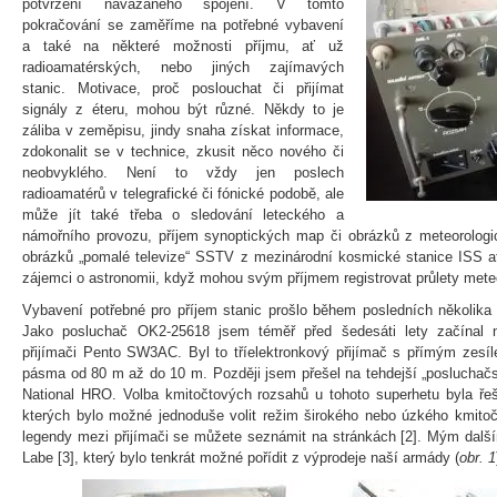
potvrzení navázaného spojení. V tomto
pokračování se zaměříme na potřebné vybavení
a také na některé možnosti příjmu, ať už
radioamatérských, nebo jiných zajímavých
stanic. Motivace, proč poslouchat či přijímat
signály z éteru, mohou být různé. Někdy to je
záliba v zeměpisu, jindy snaha získat informace,
zdokonalit se v technice, zkusit něco nového či
neobvyklého. Není to vždy jen poslech
radioamatérů v telegrafické či fónické podobě, ale
může jít také třeba o sledování leteckého a
námořního provozu, příjem synoptických map či obrázků z meteorologic
obrázků „pomalé televize“ SSTV z mezinárodní kosmické stanice ISS atd
zájemci o astronomii, když mohou svým příjmem registrovat průlety meteo
Vybavení potřebné pro příjem stanic prošlo během posledních několika
Jako posluchač OK2-25618 jsem téměř před šedesáti lety začínal 
přijímači Pento SW3AC. Byl to tříelektronkový přijímač s přímým zes
pásma od 80 m až do 10 m. Později jsem přešel na tehdejší „posluchačs
National HRO. Volba kmitočtových rozsahů u tohoto superhetu byla řeš
kterých bylo možné jednoduše volit režim širokého nebo úzkého kmitočt
legendy mezi přijímači se můžete seznámit na stránkách [2]. Mým dalš
Labe [3], který bylo tenkrát možné pořídit z výprodeje naší armády (
obr. 1