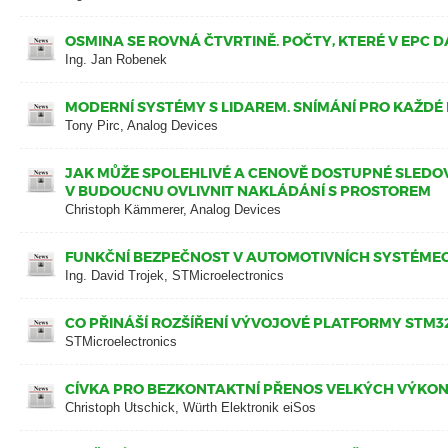
OSMINA SE ROVNÁ ČTVRTINĚ. POČTY, KTERÉ V EPC D
Ing. Jan Robenek
MODERNÍ SYSTÉMY S LIDAREM. SNÍMÁNÍ PRO KAŽD
Tony Pirc, Analog Devices
JAK MŮŽE SPOLEHLIVÉ A CENOVĚ DOSTUPNÉ SLEDO
V BUDOUCNU OVLIVNIT NAKLÁDÁNÍ S PROSTOREM
Christoph Kämmerer, Analog Devices
FUNKČNÍ BEZPEČNOST V AUTOMOTIVNÍCH SYSTÉMECH
Ing. David Trojek, STMicroelectronics
CO PŘINÁŠÍ ROZŠÍŘENÍ VÝVOJOVÉ PLATFORMY STM3
STMicroelectronics
CÍVKA PRO BEZKONTAKTNÍ PŘENOS VELKÝCH VÝKO
Christoph Utschick, Würth Elektronik eiSos