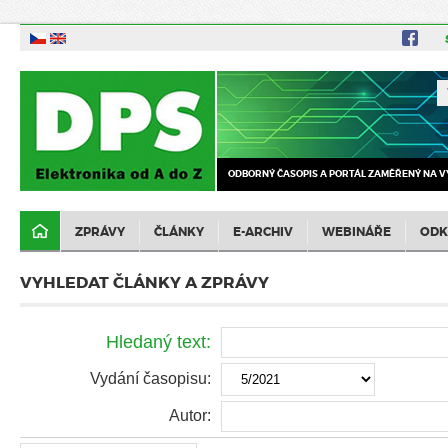
ODBORNÝ ČASOPIS A PORTÁL ZAMĚŘENÝ NA V
ZPRÁVY
ČLÁNKY
E-ARCHIV
WEBINÁŘE
ODK
VYHLEDAT ČLÁNKY A ZPRÁVY
Hledaný text:
Vydání časopisu:
Autor: