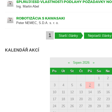
SPLŇUJÍ ESD VLASTNOSTI PODLAHY POŽADAVKY NORMY
Ing. Martin Abel
ROBOTIZÁCIA S KAWASAKI
Peter NEMEC, S.D.A. s. r. o.
1
Starší články
Nejstarší články
KALENDÁŘ AKCÍ
«
Srpen 2026
»
Po
Út
St
Čt
Pá
So
Ne
1
2
3
4
5
6
7
8
9
10
11
12
13
14
15
16
17
18
19
20
21
22
23
24
25
26
27
28
29
30