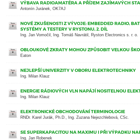
VÝBAVA RADIOAMATÉRA A PŘÍJEM ZAJÍMAVÝCH STA
Antonín Juránek, OK7AJ
NOVÉ ZKUŠENOSTI Z VÝVOJE: EMBEDDED RADIO, BA
SYSTÉMY A TESTERY V RYSTONU, 2. DÍL
Ing. Jan Vomočil, Ing. Tomáš Navrátil, Ryston Electronics s. r. o.
OBLOUKOVÉ ZKRATY MOHOU ZPŮSOBIT VELKOU ŠK
Eaton
NEJLEPŠÍ UNIVERZITY V OBORU ELEKTROTECHNIKY
Ing. Milan Klauz
ENERGIE RÁDIOVÝCH VLN NAPÁJÍ NOSITELNOU ELE
Ing. Milan Klauz
ELEKTRONICKÉ OBCHODOVÁNÍ TERMINOLOGIE
RNDr. Karel Jurák, Ph.D., Ing. Zuzana Nejezchlebová, CSc.
SE SUPERKAPACITOU NA MAXIMU I PŘI VÝPADKU NA
Ing. Jan Robenek