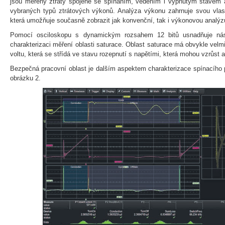
jsou měřeny ztráty spojené se spínáním, vedením i vypnutým stavem
vybraných typů ztrátových výkonů. Analýza výkonu zahrnuje svou vlast
která umožňuje současně zobrazit jak konvenční, tak i výkonovou analýz
Pomocí osciloskopu s dynamickým rozsahem 12 bitů usnadňuje ná
charakterizaci měření oblasti saturace. Oblast saturace má obvykle velm
voltu, která se střídá ve stavu rozepnutí s napětími, která mohou vzrůst a
Bezpečná pracovní oblast je dalším aspektem charakterizace spínacího p
obrázku 2.