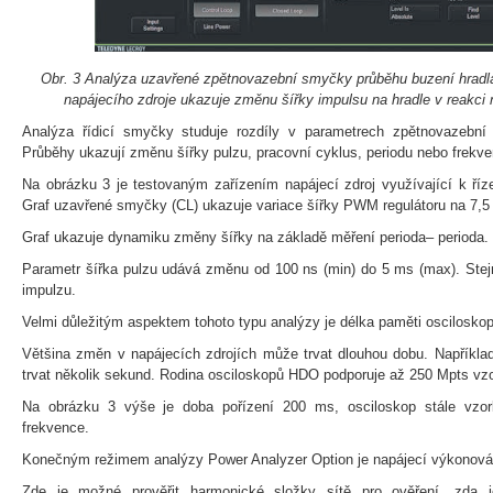
Obr. 3 Analýza uzavřené zpětnovazební smyčky průběhu buzení hradl
napájecího zdroje ukazuje změnu šířky impulsu na hradle v reakci 
Analýza řídicí smyčky studuje rozdíly v parametrech zpětnovazebn
Průběhy ukazují změnu šířky pulzu, pracovní cyklus, periodu nebo frekve
Na obrázku 3 je testovaným zařízením napájecí zdroj využívající k říz
Graf uzavřené smyčky (CL) ukazuje variace šířky PWM regulátoru na 7,5
Graf ukazuje dynamiku změny šířky na základě měření perioda– perioda.
Parametr šířka pulzu udává změnu od 100 ns (min) do 5 ms (max). Stej
impulzu.
Velmi důležitým aspektem tohoto typu analýzy je délka paměti osciloskop
Většina změn v napájecích zdrojích může trvat dlouhou dobu. Napříkla
trvat několik sekund. Rodina osciloskopů HDO podporuje až 250 Mpts vz
Na obrázku 3 výše je doba pořízení 200 ms, osciloskop stále vzo
frekvence.
Konečným režimem analýzy Power Analyzer Option je napájecí výkonová 
Zde je možné prověřit harmonické složky sítě pro ověření, zda j