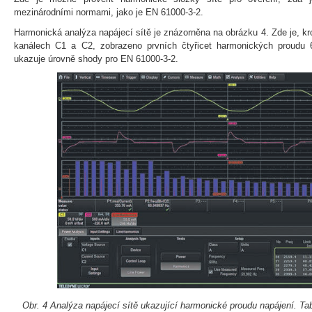
mezinárodními normami, jako je EN 61000-3-2.
Harmonická analýza napájecí sítě je znázorněna na obrázku 4. Zde je, k
kanálech C1 a C2, zobrazeno prvních čtyřicet harmonických proudu 
ukazuje úrovně shody pro EN 61000-3-2.
Obr. 4 Analýza napájecí sítě ukazující harmonické proudu napájení. Ta