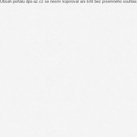
Obsah portálu dps-az.cz se nesmí kopírovat ani šířit bez písemného souhlas