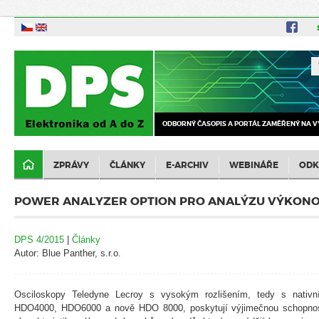
ODBORNÝ ČASOPIS A PORTÁL ZAMĚŘENÝ NA V
ZPRÁVY
ČLÁNKY
E-ARCHIV
WEBINÁŘE
ODK
POWER ANALYZER OPTION PRO ANALÝZU VÝKON
DPS 4/2015
|
Články
Autor: Blue Panther, s.r.o.
Osciloskopy Teledyne Lecroy s vysokým rozlišením, tedy s nativ
HDO4000, HDO6000 a nově HDO 8000, poskytují výjimečnou schopnost