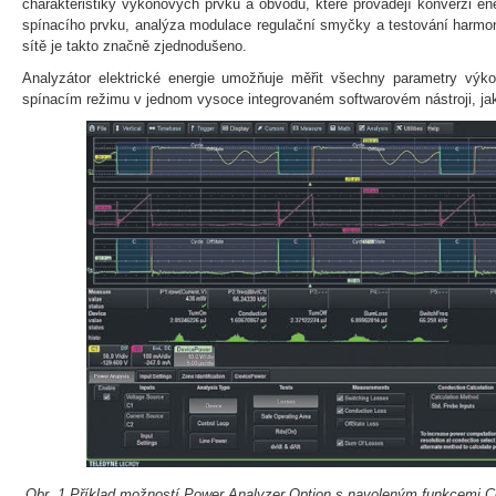
charakteristiky výkonových prvků a obvodů, které provádějí konverzi en
spínacího prvku, analýza modulace regulační smyčky a testování harmon
sítě je takto značně zjednodušeno.
Analyzátor elektrické energie umožňuje měřit všechny parametry výk
spínacím režimu v jednom vysoce integrovaném softwarovém nástroji, jak
Obr. 1 Příklad možností Power Analyzer Option s navoleným funkcemi C