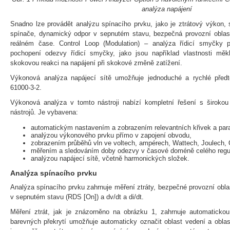
analýza napájení
Snadno lze provádět analýzu spínacího prvku, jako je ztrátový výkon, s
spínače, dynamický odpor v sepnutém stavu, bezpečná provozní oblas
reálném čase. Control Loop (Modulation) – analýza řídicí smyčky p
pochopení odezvy řídicí smyčky, jako jsou například vlastnosti mě
skokovou reakci na napájení při skokové změně zatížení.
Výkonová analýza napájecí sítě umožňuje jednoduché a rychlé pře
61000-3-2.
Výkonová analýza v tomto nástroji nabízí kompletní řešení s širokou
nástrojů. Je vybavena:
automatickým nastavením a zobrazením relevantních křivek a par
analýzou výkonového prvku přímo v zapojení obvodu,
zobrazením průběhů vln ve voltech, ampérech, Wattech, Joulech,
měřením a sledováním doby odezvy v časové doméně celého regu
analýzou napájecí sítě, včetně harmonických složek.
Analýza spínacího prvku
Analýza spínacího prvku zahrnuje měření ztráty, bezpečné provozní obl
v sepnutém stavu (RDS [On]) a dv/dt a di/dt.
Měření ztrát, jak je znázorněno na obrázku 1, zahrnuje automatickou 
barevných překrytí umožňuje automaticky označit oblast vedení a oblas