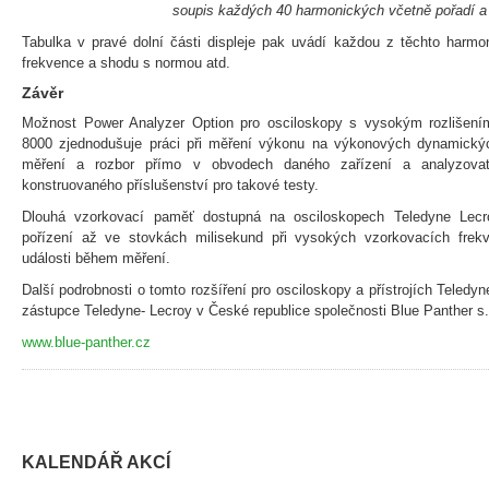
soupis každých 40 harmonických včetně pořadí a
Tabulka v pravé dolní části displeje pak uvádí každou z těchto harmon
frekvence a shodu s normou atd.
Závěr
Možnost Power Analyzer Option pro osciloskopy s vysokým rozliš
8000 zjednodušuje práci při měření výkonu na výkonových dynamický
měření a rozbor přímo v obvodech daného zařízení a analyzovat
konstruovaného příslušenství pro takové testy.
Dlouhá vzorkovací paměť dostupná na osciloskopech Teledyne Le
pořízení až ve stovkách milisekund při vysokých vzorkovacích frekv
události během měření.
Další podrobnosti o tomto rozšíření pro osciloskopy a přístrojích Teledy
zástupce Teledyne- Lecroy v České republice společnosti Blue Panther s. 
www.blue-panther.cz
KALENDÁŘ AKCÍ