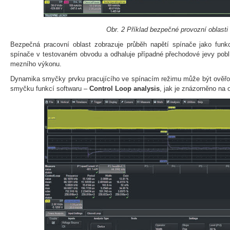
Obr. 2 Příklad bezpečné provozní oblasti
Bezpečná pracovní oblast zobrazuje průběh napětí spínače jako funk
spínače v testovaném obvodu a odhaluje případné přechodové jevy pobl
mezního výkonu.
Dynamika smyčky prvku pracujícího ve spínacím režimu může být ověřo
smyčku funkcí softwaru –
Control Loop analysis
, jak je znázorněno na 