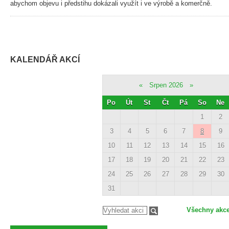
abychom objevu i předstihu dokázali využít i ve výrobě a komerčně.
KALENDÁŘ AKCÍ
«
Srpen 2026
»
Po
Út
St
Čt
Pá
So
Ne
1
2
3
4
5
6
7
8
9
10
11
12
13
14
15
16
17
18
19
20
21
22
23
24
25
26
27
28
29
30
31
Všechny akc