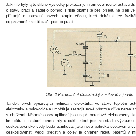
Jakmile byly tyto slibné výsledky prokázány, informoval ředitel ústavu 
o stavu prací a žádal o pomoc. Přišla okamžitě bez ohledu na plán ve
přístrojů a ustavení nových skupin vědců, kteří dokázali jev fyzikál
organizačně zajistit další postup prací.
Obr. 3 Rezonanční dielektrický zesilovač s jedním
Tandel, prvek využívající nelinearit dielektrika ve stavu teplotní aut
elektronky a polovodiče a umožňuje sestrojit nové přístroje dříve nerealiz
s obtížemi. Některé obory aplikací jsou např. bateriové elektrometry, 
kmitočtu, miniaturní termostaty a další, které jsou ve stadiu výzkumu
československé vědy bude účinkovat jako nová pobídka světovému výz
českoslovenští vědci předstih a objev je chráněn řadou patentů v m