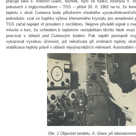
pracuje také s. Antonín Glanc, technik, nyní ve funkci inženýra II. st
pokusech s triglycinsulfátem – TGS – přišel 20. II. 1962 na to, že feroe
teplotu v okolí Curieova bodu přiložením vhodného vysokofrekvenčního
jednoduše: vzal ze šuplíku výbrus křemenného krystalu pro amatérské p
TGS začal napájet vf proudem z oscilátoru. Nejprve přiváděl signál o mal
mluvilo o tom, že vzhledem k teplotním nestabilitám těchto látek musí 
pracoval v oblasti pod Curieovým bodem. Pak napětí postupně zvy
vykazovat vysokou účinnost, jež nekolísala při změnách teploty okol
stabilizace teploty právě v oblasti nejvýraznějších nelinearit. Autostabilní
Obr. 1 Objevitel tandelu, A. Glanc při laboratorní