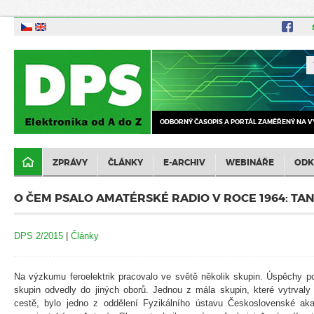
ODBORNÝ ČASOPIS A PORTÁL ZAMĚŘENÝ NA V
ZPRÁVY
ČLÁNKY
E-ARCHIV
WEBINÁŘE
ODK
O ČEM PSALO AMATÉRSKÉ RADIO V ROCE 1964: TA
DPS 2/2015
|
Články
Na výzkumu feroelektrik pracovalo ve světě několik skupin. Úspěchy p
skupin odvedly do jiných oborů. Jednou z mála skupin, které vytrvaly
cestě, bylo jedno z oddělení Fyzikálního ústavu Československé ak