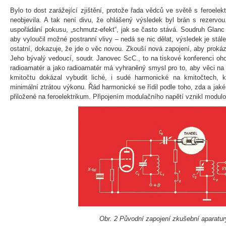
Bylo to dost zarážející zjištění, protože řada vědců ve světě s feroelekt
neobjevila. A tak není divu, že ohlášený výsledek byl brán s rezervo
uspořádání pokusu, „schmutz-efekt“, jak se často stává. Soudruh Glan
aby vyloučil možné postranní vlivy – nedá se nic dělat, výsledek je stál
ostatní, dokazuje, že jde o věc novou. Zkouší nová zapojení, aby prokáz
Jeho bývalý vedoucí, soudr. Janovec ScC., to na tiskové konferenci oho
radioamatér a jako radioamatér má vyhraněný smysl pro to, aby věci na
kmitočtu dokázal vybudit liché, i sudé harmonické na kmitočtech, 
minimální ztrátou výkonu. Řád harmonické se řídil podle toho, zda a jak
přiložené na feroelektrikum. Připojením modulačního napětí vznikl modul
Obr. 2 Původní zapojení zkušební aparatur