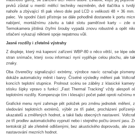
prvků zůstal u menší měřicí techniky nezměněn, dvě tlačítka s tvr
nahoře a zbývající tři pak vlevo dole pod LCD o velikosti 48 × 36 mm.
palec. Ve spodní části přístroje se dále pohodlně dostanete k portu mi
nabíjení, montážnímu závitu a také slotu paměťové karty – zde o
Termokamera jištěná čtyřmi šrouby vypadá znovu robustně a opět nikd
stlačení vykazují některé spoje nepatrnou vůli.
Jasné rozdíly i zřetelné výstrahy
Z displeje, který má kapesní zařízení WBP-80 o něco větší, se lépe od
stran snímače, který svou informací nyní vyplňuje celou plochu, ale ta
znaky.
Oba čtverečky signalizující extrémy, výrobce navíc označuje písmeny
dokáže automaticky měnit i barvy. Číselné výsledky měření pak Voltcraf
koncích teplotní stupnice. Prolnout scénu se záběry z klasické kamery 
stisku šipky vpravo s funkcí „Fast Thermal Tracking“ vždy alespoň oč
teplotními rozdíly. Kompenzuje tím i klesající počet palet oproti ručnímu
Grafické menu nyní zahrnuje pět položek pro změnu jednotek měření, z
sledování teplotních extrémů, výběr ze tří palet, procházení pořízen
ukazatelů a změřených hodnot, a také řadu obecných nastavení. Voltcraf
ze tří prodlev automatického vypnutí nebo i stejného počtu úrovní jasu. 
tentokrát již ale zřetelně odlišenými, bez akustického doprovodu, ale za
nastavování mezních hodnot.