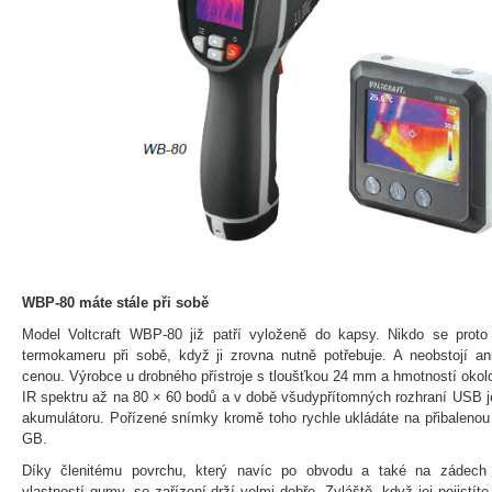
WBP-80 máte stále při sobě
Model Voltcraft WBP-80 již patří vyloženě do kapsy. Nikdo se pro
termokameru při sobě, když ji zrovna nutně potřebuje. A neobstojí an
cenou. Výrobce u drobného přístroje s tloušťkou 24 mm a hmotností okolo
IR spektru až na 80 × 60 bodů a v době všudypřítomných rozhraní USB je 
akumulátoru. Pořízené snímky kromě toho rychle ukládáte na přibalenou
GB.
Díky členitému povrchu, který navíc po obvodu a také na zádech 
vlastností gumy, se zařízení drží velmi dobře. Zvláště, když jej pojistí