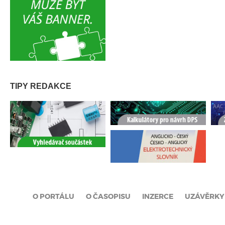
TIPY REDAKCE
O PORTÁLU
O ČASOPISU
INZERCE
UZÁVĚRKY