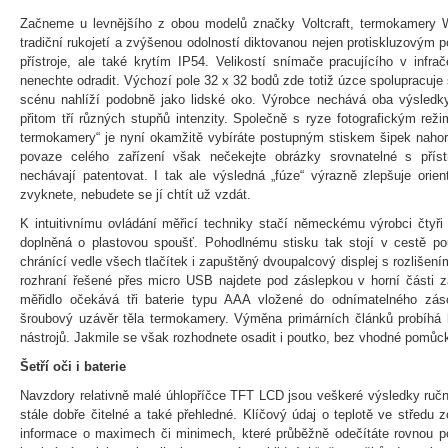
Začneme u levnějšího z obou modelů značky Voltcraft, termokamery 
tradiční rukojetí a zvýšenou odolností diktovanou nejen protiskluzovým 
přístroje, ale také krytím IP54. Velikostí snímače pracujícího v infra
nenechte odradit. Výchozí pole 32 x 32 bodů zde totiž úzce spolupracuje 
scénu nahlíží podobně jako lidské oko. Výrobce nechává oba výsledk
přitom tří různých stupňů intenzity. Společně s ryze fotografickým 
termokamery“ je nyní okamžitě vybíráte postupným stiskem šipek nahor
povaze celého zařízení však nečekejte obrázky srovnatelné s příst
nechávají patentovat. I tak ale výsledná „fúze“ výrazně zlepšuje orien
zvyknete, nebudete se jí chtít už vzdát.
K intuitivnímu ovládání měřicí techniky stačí německému výrobci čtyř
doplněná o plastovou spoušť. Pohodlnému stisku tak stojí v cestě pou
chránící vedle všech tlačítek i zapuštěný dvoupalcový displej s rozliše
rozhraní řešené přes micro USB najdete pod záslepkou v horní části za
měřidlo očekává tři baterie typu AAA vložené do odnímatelného zásob
šroubový uzávěr těla termokamery. Výměna primárních článků probíhá b
nástrojů. Jakmile se však rozhodnete osadit i poutko, bez vhodné pomůck
Šetří oči i baterie
Navzdory relativně malé úhlopříčce TFT LCD jsou veškeré výsledky ruč
stále dobře čitelné a také přehledné. Klíčový údaj o teplotě ve středu zo
informace o maximech či minimech, které průběžně odečítáte rovnou p