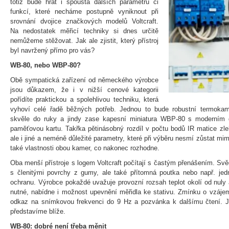
totiž bude hrát i spousta dalších parametrů či
funkcí, které necháme postupně vyniknout při
srovnání dvojice značkových modelů Voltcraft.
Na nedostatek měřicí techniky si dnes určitě
nemůžeme stěžovat. Jak ale zjistit, který přístroj
byl navržený přímo pro vás?
WB-80, nebo WBP-80?
Obě sympatická zařízení od německého výrobce
jsou důkazem, že i v nižší cenové kategorii
pořídíte praktickou a spolehlivou techniku, která
vyhoví celé řadě běžných potřeb. Jednou to bude robustní termokam
skvěle do ruky a jindy zase kapesní miniatura WBP-80 s moderním 
paměťovou kartu. Takřka pětinásobný rozdíl v počtu bodů IR matice z
ale i jiné a neméně důležité parametry, které při výběru nesmí zůstat mi
také vlastnosti obou kamer, co nakonec rozhodne.
Oba menší přístroje s logem Voltcraft počítají s častým přenášením. Svěd
s členitými povrchy z gumy, ale také přítomná poutka nebo např. jedn
ochranu. Výrobce pokaždé uvažuje provozní rozsah teplot okolí od nuly
nutné, nabídne i možnost upevnění měřidla ke stativu. Zmínku o vzáj
odkaz na snímkovou frekvenci do 9 Hz a pozvánka k dalšímu čtení. Jed
představíme blíže.
WB-80: dobré není třeba měnit