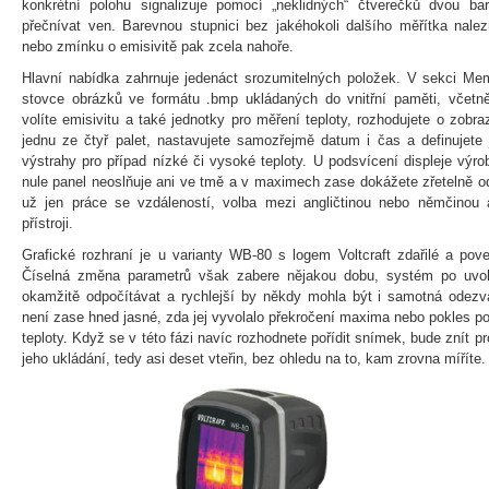
konkrétní polohu signalizuje pomocí „neklidných“ čtverečků dvou ba
přečnívat ven. Barevnou stupnici bez jakéhokoli dalšího měřítka nalez
nebo zmínku o emisivitě pak zcela nahoře.
Hlavní nabídka zahrnuje jedenáct srozumitelných položek. V sekci Mem
stovce obrázků ve formátu .bmp ukládaných do vnitřní paměti, včet
volíte emisivitu a také jednotky pro měření teploty, rozhodujete o zobra
jednu ze čtyř palet, nastavujete samozřejmě datum i čas a definujete
výstrahy pro případ nízké či vysoké teploty. U podsvícení displeje výr
nule panel neoslňuje ani ve tmě a v maximech zase dokážete zřetelně od
už jen práce se vzdáleností, volba mezi angličtinou nebo němčinou 
přístroji.
Grafické rozhraní je u varianty WB-80 s logem Voltcraft zdařilé a pove
Číselná změna parametrů však zabere nějakou dobu, systém po uvoln
okamžitě odpočítávat a rychlejší by někdy mohla být i samotná odezva
není zase hned jasné, zda jej vyvolalo překročení maxima nebo pokles p
teploty. Když se v této fázi navíc rozhodnete pořídit snímek, bude znít 
jeho ukládání, tedy asi deset vteřin, bez ohledu na to, kam zrovna míříte.