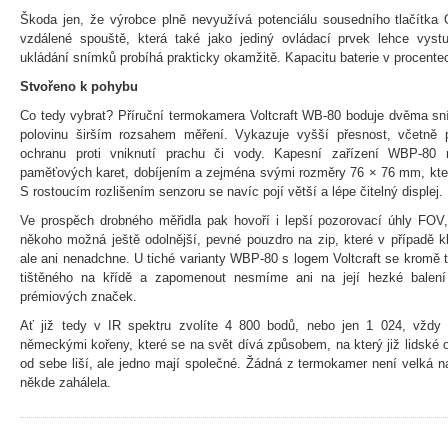
Škoda jen, že výrobce plně nevyužívá potenciálu sousedního tlačítka 
vzdálené spouště, která také jako jediný ovládací prvek lehce vystu
ukládání snímků probíhá prakticky okamžitě. Kapacitu baterie v procente
Stvořeno k pohybu
Co tedy vybrat? Příruční termokamera Voltcraft WB-80 boduje dvěma sní
polovinu širším rozsahem měření. Vykazuje vyšší přesnost, včetně p
ochranu proti vniknutí prachu či vody. Kapesní zařízení WBP-80 
paměťových karet, dobíjením a zejména svými rozměry 76 × 76 mm, kter
S rostoucím rozlišením senzoru se navíc pojí větší a lépe čitelný displej.
Ve prospěch drobného měřidla pak hovoří i lepší pozorovací úhly FOV,
někoho možná ještě odolnější, pevné pouzdro na zip, které v případě k
ale ani nenadchne. U tiché varianty WBP-80 s logem Voltcraft se kromě
tištěného na křídě a zapomenout nesmíme ani na její hezké balení 
prémiových značek.
Ať již tedy v IR spektru zvolíte 4 800 bodů, nebo jen 1 024, vždy 
německými kořeny, které se na svět dívá způsobem, na který již lidské 
od sebe liší, ale jedno mají společné. Žádná z termokamer není velká na
někde zahálela.