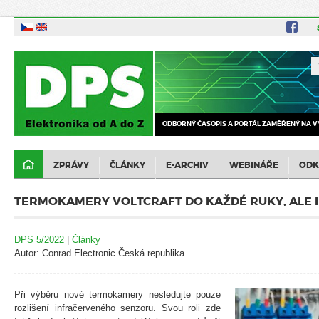
ODBORNÝ ČASOPIS A PORTÁL ZAMĚŘENÝ NA V
ZPRÁVY
ČLÁNKY
E-ARCHIV
WEBINÁŘE
ODK
TERMOKAMERY VOLTCRAFT DO KAŽDÉ RUKY, ALE I
DPS 5/2022
|
Články
Autor: Conrad Electronic Česká republika
Při výběru nové termokamery nesledujte pouze
rozlišení infračerveného senzoru. Svou roli zde