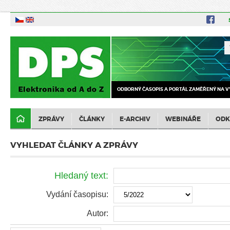
ODBORNÝ ČASOPIS A PORTÁL ZAMĚŘENÝ NA V
ZPRÁVY
ČLÁNKY
E-ARCHIV
WEBINÁŘE
ODK
VYHLEDAT ČLÁNKY A ZPRÁVY
Hledaný text:
Vydání časopisu:
Autor: