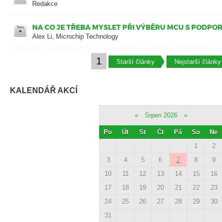
Redakce
NA CO JE TŘEBA MYSLET PŘI VÝBĚRU MCU S PODPOR
Alex Li, Microchip Technology
1
Starší články
Nejstarší články
KALENDÁŘ AKCÍ
«
Srpen 2026
»
Po
Út
St
Čt
Pá
So
Ne
1
2
3
4
5
6
7
8
9
10
11
12
13
14
15
16
17
18
19
20
21
22
23
24
25
26
27
28
29
30
31