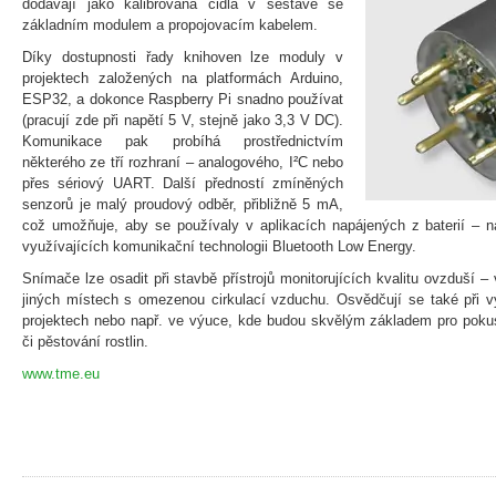
dodávají jako kalibrovaná čidla v sestavě se
základním modulem a propojovacím kabelem.
Díky dostupnosti řady knihoven lze moduly v
projektech založených na platformách Arduino,
ESP32, a dokonce Raspberry Pi snadno používat
(pracují zde při napětí 5 V, stejně jako 3,3 V DC).
Komunikace pak probíhá prostřednictvím
některého ze tří rozhraní – analogového, I²C nebo
přes sériový UART. Další předností zmíněných
senzorů je malý proudový odběr, přibližně 5 mA,
což umožňuje, aby se používaly v aplikacích napájených z baterií – n
využívajících komunikační technologii Bluetooth Low Energy.
Snímače lze osadit při stavbě přístrojů monitorujících kvalitu ovzduší –
jiných místech s omezenou cirkulací vzduchu. Osvědčují se také při v
projektech nebo např. ve výuce, kde budou skvělým základem pro pokus
či pěstování rostlin.
www.tme.eu