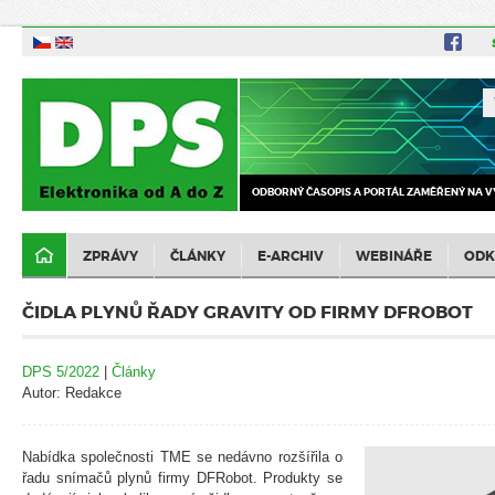
ODBORNÝ ČASOPIS A PORTÁL ZAMĚŘENÝ NA V
ZPRÁVY
ČLÁNKY
E-ARCHIV
WEBINÁŘE
ODK
ČIDLA PLYNŮ ŘADY GRAVITY OD FIRMY DFROBOT
DPS 5/2022
|
Články
Autor: Redakce
Nabídka společnosti TME se nedávno rozšířila o
řadu snímačů plynů firmy DFRobot. Produkty se