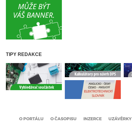
TIPY REDAKCE
O PORTÁLU
O ČASOPISU
INZERCE
UZÁVĚRKY