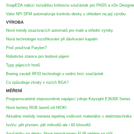
SnapEDA nabízí rozsáhlou knihovnu součástek pro PADS a xDx Designe
Valor NPI DFM automatizuje kontrolu desky s ohledem na její výrobu
VÝROBA
Nové trendy osazovacích automatů pro malé a střední výroby
Nová technologie rozstřikování při dávkování kapalin
Proč používat Parylen?
Robotické stanice pro bodové pájení
Typy pájecích hrotů
Boeing zavádí RFID technologii u sedmi tisíc součástek
Co způsobuje zkraty v rozích BGA?
MĚŘENÍ
Programovatelné stejnosměrné napájecí zdroje Keysight E36300 Series
Nové testery RGB laserů od HIOKI
Aktuálne metódy merania tepelnej vodivosti materiálov v elektrotechnike
IsoVu: pět písmen, pět milivoltů ale i 60 kilovoltů
Součástky na desky. Nové termokamery FLIR nejlépe na stůl