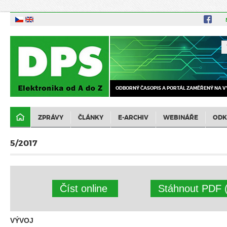
ODBORNÝ ČASOPIS A PORTÁL ZAMĚŘENÝ NA V
ZPRÁVY
ČLÁNKY
E-ARCHIV
WEBINÁŘE
ODK
5/2017
Číst online
Stáhnout PDF 
VÝVOJ