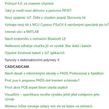
Průmysl 4.0: ve znamení chytrosti
Jaký je rozdíl mezi aktivním a pasivním RFID?
Nový spojenec IoT. Čidla s cloudem propojí Discovery kit
Vyhrajte nový kit s MCU Cypress PSoC® 6 navrženými speciálně pro IoT
Internet věcí a MATLAB
Návrh krokoměru s rozhraním Bluetooth LE
Netěsnosti odhaluje visačka již ve výrobě. Bez drátů i baterie
Výpočet životnosti baterií v IoT aplikacích
Senzory s elektroaktivními polymery II
CAD/CAE/CAM
Návrh desek s mikrovlnnými obvody v PADS Professional a Xpedition
Proč jsou k programu PADS dvě kreslení schématu?
První akce PCB.expert fórum slavila úspěch
VisualSim – specifikace nového výrobku ještě před zahájením jeho
vývoje
Wireless InSite simuluje odrazy mm vln od budov ve městech