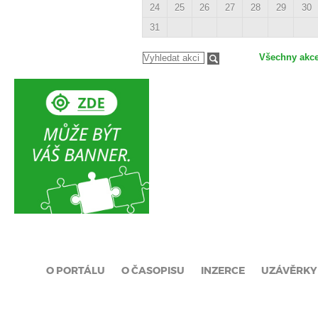
24
25
26
27
28
29
30
31
Všechny akc
O PORTÁLU
O ČASOPISU
INZERCE
UZÁVĚRKY