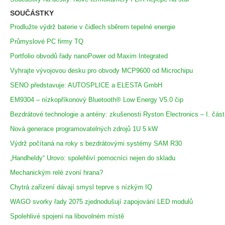
SOUČÁSTKY
Prodlužte výdrž baterie v čidlech sběrem tepelné energie
Průmyslové PC firmy TQ
Portfolio obvodů řady nanoPower od Maxim Integrated
Vyhrajte vývojovou desku pro obvody MCP9600 od Microchipu
SENO představuje: AUTOSPLICE a ELESTA GmbH
EM9304 – nízkopříkonový Bluetooth® Low Energy V5.0 čip
Bezdrátové technologie a antény: zkušenosti Ryston Electronics – I. část
Nová generace programovatelných zdrojů 1U 5 kW
Výdrž počítaná na roky s bezdrátovými systémy SAM R30
„Handheldy“ Urovo: spolehliví pomocníci nejen do skladu
Mechanickým relé zvoní hrana?
Chytrá zařízení dávají smysl teprve s nízkým IQ
WAGO svorky řady 2075 zjednodušují zapojování LED modulů
Spolehlivé spojení na libovolném místě