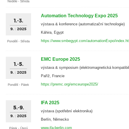
Neděle - Středa
Automation Technology Expo 2025
1.-3.
výstava & konference (automatizační technologie)
9.
2025
Káhira, Egypt
https://www.smbegypt.com/automationExpo/index.h
Pondělí - Středa
EMC Europe 2025
1.-5.
výstava & symposium (elektromagnetická kompatibil
9.
2025
Paříž, Francie
https://premc.org/emceurope2025/
Pondělí - Pátek
IFA 2025
5.-9.
výstava (spotřební elektronika)
9.
2025
Berlín, Německo
www.ifa-berlin.com
Pátek - Úterý