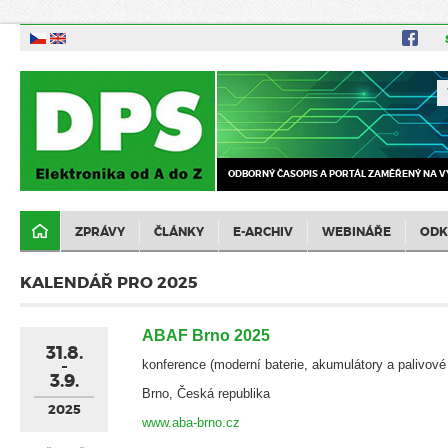
ODBORNÝ ČASOPIS A PORTÁL ZAMĚŘENÝ NA V
ZPRÁVY
ČLÁNKY
E-ARCHIV
WEBINÁŘE
ODK
KALENDÁŘ PRO 2025
ABAF Brno 2025
31.8.
konference (moderní baterie, akumulátory a palivové
3.9.
Brno, Česká republika
2025
www.aba-brno.cz