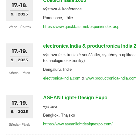
Coiltech Italia 2025
17.-18.
výstava & konference
9.
2025
Pordenone, Itálie
https://www.quickfairs.net/esponi/index.asp
Středa - Čtvrtek
electronica India & productronica India 
17.-19.
výstava (elektronické součástky, systémy a aplikace
9.
2025
technologie elektroniky)
Bengaluru, Indie
Středa - Pátek
electronica-india.com
&
www.productronica-india.co
ASEAN Light+ Design Expo
17.-19.
výstava
9.
2025
Bangkok, Thajsko
https://www.aseanlightdesignexpo.com/
Středa - Pátek