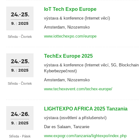
IoT Tech Expo Europe
24.-25.
výstava & konference (Internet věcí)
9.
2025
Amsterdam, Nizozemsko
www.iottechexpo.com/europe
Středa - Čtvrtek
TechEx Europe 2025
24.-25.
výstava & konference (Internet věcí, 5G, Blockchain,
9.
2025
Kyberbezpečnost)
Amsterdam, Nizozemsko
Středa - Čtvrtek
www.techexevent.com/techex-europe/
LIGHTEXPO AFRICA 2025 Tanzania
24.-26.
výstava (osvětlení a příslušenství)
9.
2025
Dar es Salaam, Tanzanie
www.expogr.com/tanzania/lightexpo/index.php
Středa - Pátek