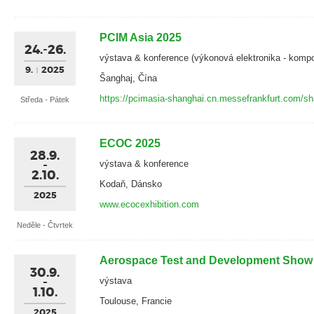
PCIM Asia 2025
24.-26.
výstava & konference (výkonová elektronika - komp
9.
2025
Šanghaj, Čína
https://pcimasia-shanghai.cn.messefrankfurt.com/sh
Středa - Pátek
ECOC 2025
28.9.
výstava & konference
2.10.
Kodaň, Dánsko
2025
www.ecocexhibition.com
Neděle - Čtvrtek
Aerospace Test and Development Show
30.9.
výstava
1.10.
Toulouse, Francie
2025