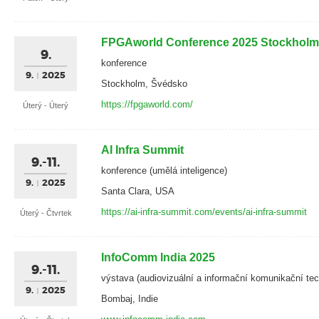
FPGAworld Conference 2025 Stockholm
9.
konference
9.
2025
Stockholm, Švédsko
https://fpgaworld.com/
Úterý - Úterý
AI Infra Summit
9.-11.
konference (umělá inteligence)
9.
2025
Santa Clara, USA
https://ai-infra-summit.com/events/ai-infra-summit
Úterý - Čtvrtek
InfoComm India 2025
9.-11.
výstava (audiovizuální a informační komunikační tec
9.
2025
Bombaj, Indie