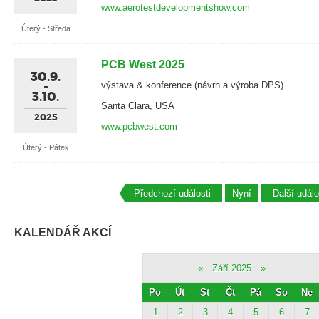
www.aerotestdevelopmentshow.com
Úterý - Středa
PCB West 2025
30.9.
výstava & konference (návrh a výroba DPS)
3.10.
Santa Clara, USA
2025
www.pcbwest.com
Úterý - Pátek
Předchozí události
Nyní
Další událo
KALENDÁŘ AKCÍ
«
Září 2025
»
Po
Út
St
Čt
Pá
So
Ne
1
2
3
4
5
6
7