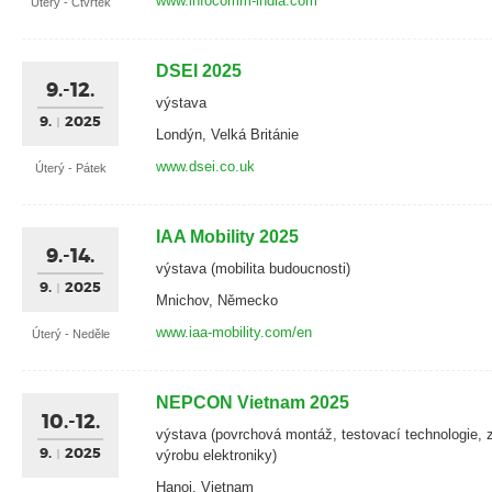
www.infocomm-india.com
Úterý - Čtvrtek
DSEI 2025
9.-12.
výstava
9.
2025
Londýn, Velká Británie
www.dsei.co.uk
Úterý - Pátek
IAA Mobility 2025
9.-14.
výstava (mobilita budoucnosti)
9.
2025
Mnichov, Německo
www.iaa-mobility.com/en
Úterý - Neděle
NEPCON Vietnam 2025
10.-12.
výstava (povrchová montáž, testovací technologie, z
9.
2025
výrobu elektroniky)
Hanoj, Vietnam