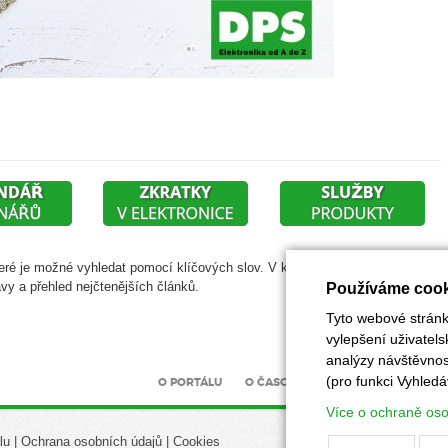
eré je možné vyhledat pomocí klíčových slov. V každé rubrice najdete další
vy a přehled nejčtenějších článků.
Používáme cook
Tyto webové stránky
vylepšení uživatel
analýzy návštěvnost
(pro funkci Vyhledá
O PORTÁLU
O ČASOPISU
INZERCE
UZÁV
Více o ochraně os
lu
|
Ochrana osobních údajů
|
Cookies