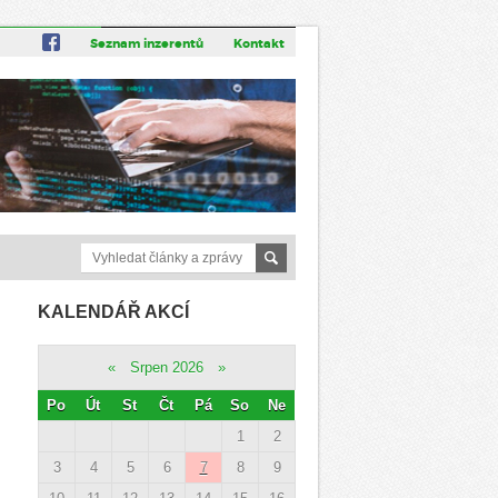
Seznam inzerentů
Kontakt
KALENDÁŘ AKCÍ
«
Srpen 2026
»
Po
Út
St
Čt
Pá
So
Ne
1
2
3
4
5
6
7
8
9