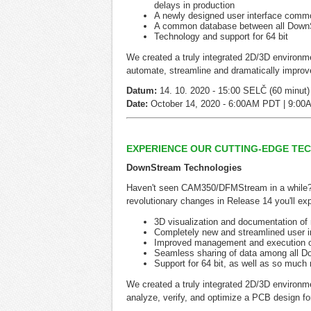
delays in production
A newly designed user interface comm
A common database between all DownS
Technology and support for 64 bit
We created a truly integrated 2D/3D environm
automate, streamline and dramatically impr
Datum:
14. 10. 2020 - 15:00 SELČ (60 minut)
Date:
October 14, 2020 - 6:00AM PDT | 9:00
EXPERIENCE OUR CUTTING-EDGE T
DownStream Technologies
Haven't seen CAM350/DFMStream in a while? No
revolutionary changes in Release 14 you'll ex
3D visualization and documentation of
Completely new and streamlined user
Improved management and execution of
Seamless sharing of data among all 
Support for 64 bit, as well as so much
We created a truly integrated 2D/3D enviro
analyze, verify, and optimize a PCB design for