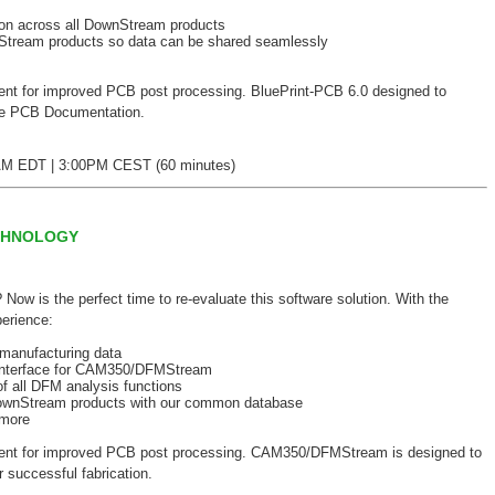
on across all DownStream products
tream products so data can be shared seamlessly
ent for improved PCB post processing. BluePrint-PCB 6.0 designed to
ove PCB Documentation.
AM EDT | 3:00PM CEST (60 minutes)
ECHNOLOGY
w is the perfect time to re-evaluate this software solution. With the
perience:
 manufacturing data
 interface for CAM350/DFMStream
 all DFM analysis functions
DownStream products with our common database
 more
nment for improved PCB post processing. CAM350/DFMStream is designed to
 successful fabrication.