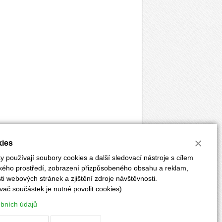
×
ies
 používají soubory cookies a další sledovací nástroje s cílem
ského prostředí, zobrazení přizpůsobeného obsahu a reklam,
i webových stránek a zjištění zdroje návštěvnosti.
vač součástek je nutné povolit cookies)
ĚRKY
POKYNY PRO AUTORY
PŘEDPLATNÉ
obních údajů
Vyrobilo:
CLIQUO
&
Binteractive