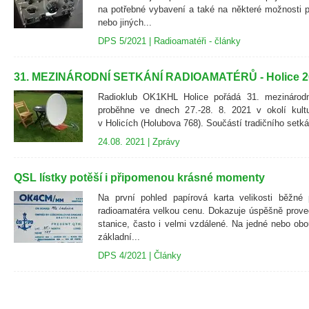
na potřebné vybavení a také na některé možnosti p
nebo jiných...
DPS 5/2021
|
Radioamatéři - články
31. MEZINÁRODNÍ SETKÁNÍ RADIOAMATÉRŮ - Holice 2
Radioklub OK1KHL Holice pořádá 31. mezinárodní
proběhne ve dnech 27.-28. 8. 2021 v okolí kult
v Holicích (Holubova 768). Součástí tradičního setká
24.08. 2021 |
Zprávy
QSL lístky potěší i připomenou krásné momenty
Na první pohled papírová karta velikosti běžné 
radioamatéra velkou cenu. Dokazuje úspěšně prove
stanice, často i velmi vzdálené. Na jedné nebo obo
základní...
DPS 4/2021
|
Články