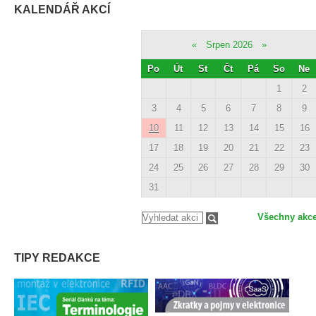
KALENDÁŘ AKCÍ
«
Srpen 2026
»
Po
Út
St
Čt
Pá
So
Ne
1
2
3
4
5
6
7
8
9
10
11
12
13
14
15
16
17
18
19
20
21
22
23
24
25
26
27
28
29
30
31
Všechny akc
TIPY REDAKCE