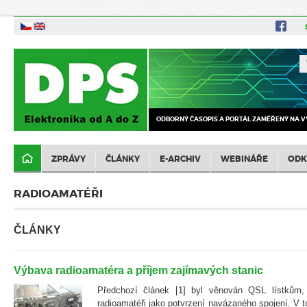
ODBORNÝ ČASOPIS A PORTÁL ZAMĚŘENÝ NA V
ZPRÁVY
ČLÁNKY
E-ARCHIV
WEBINÁŘE
ODK
RADIOAMATÉŘI
ČLÁNKY
Výbava radioamatéra a příjem zajímavých stanic
Předchozí článek [1] byl věnován QSL lístkům, 
radioamatéři jako potvrzení navázaného spojení. V